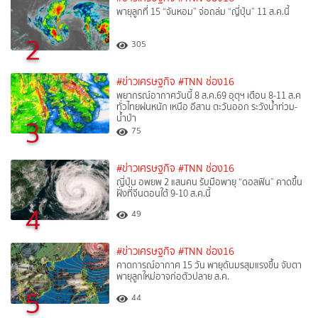
พายุลูกที่ 15 “จันหอม” จ่อถล่ม “ญี่ปุ่น” 11 ส.ค.นี้
2
305
#ข่าวเศรษฐกิจ
#TNN ช่อง16
พยากรณ์อากาศวันนี้ 8 ส.ค.69 อุตุฯ เตือน 8-11 ส.ค
ทั่วไทยฝนหนัก เหนือ อีสาน ตะวันออก ระวังน้ำท่วม-
น้ำป่า
3
75
#ข่าวเศรษฐกิจ
#TNN ช่อง16
ญี่ปุ่น อพยพ 2 แสนคน รับมือพายุ “ดอลฟิน” คาดขึ้น
ฝั่งที่จีนตอนใต้ 9-10 ส.ค.นี้
4
49
#ข่าวเศรษฐกิจ
#TNN ช่อง16
คาดการณ์อากาศ 15 วัน พายุดันมรสุมแรงขึ้น จับตา
พายุลูกใหม่อาจก่อตัวปลาย ส.ค.
5
44