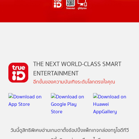
THE NEXT WORLD-CLASS SMART
ENTERTAINMENT
อีกขั้นของความบันเทิงระดับโลกตรงใจคุณ
วันนี้
ดู
สิทธิพิเศษ
อ่าน
เกม
ตาตั้ง
ช้อปปิ้ง
แพ็กเกจ
กล่องทรูไอดีทีวี