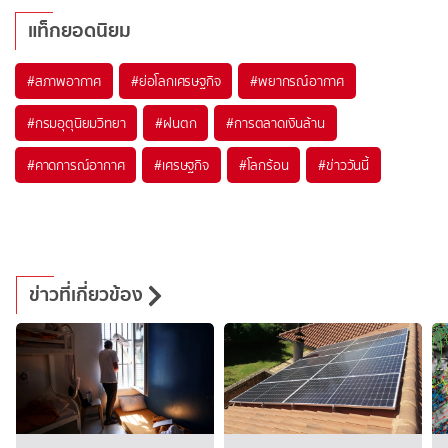
แท็กยอดนิยม
#
สภาพอากาศ
#
ย่อโลกเศรษฐกิจ
#
พยากรณ์อากาศ
#
กรมอุตุนิยมวิทยา
#
ฝนตก
#
การตลาดเงินล้าน
#
คาดการณ์อากาศ
#
เศรษฐกิจ
#
โลกร้อน
#
ข่าววันนี้
ข่าวที่เกี่ยวข้อง