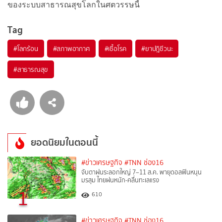
ของระบบสาธารณสุขโลกในศตวรรษนี้
Tag
#
โลกร้อน
#
สภาพอากาศ
#
เชื้อโรค
#
ยาปฎิชีวนะ
#
สาธารณสุข
ยอดนิยมในตอนนี้
#ข่าวเศรษฐกิจ
#TNN ช่อง16
จับตาฝนระลอกใหญ่ 7–11 ส.ค. พายุดอลฟินหนุน
มรสุม ไทยฝนหนัก-คลื่นทะเลแรง
1
610
#ข่าวเศรษฐกิจ
#TNN ช่อง16