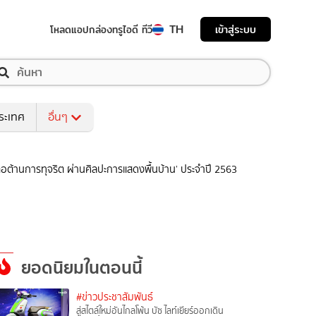
TH
เข้าสู่ระบบ
โหลดแอป
กล่องทรูไอดี ทีวี
ระเทศ
อื่นๆ
อต้านการทุจริต ผ่านศิลปะการแสดงพื้นบ้าน’ ประจำปี 2563
ยอดนิยมในตอนนี้
#ข่าวประชาสัมพันธ์
สู่สไตล์ใหม่อันไกลโพ้น บัซ ไลท์เยียร์ออกเดิน