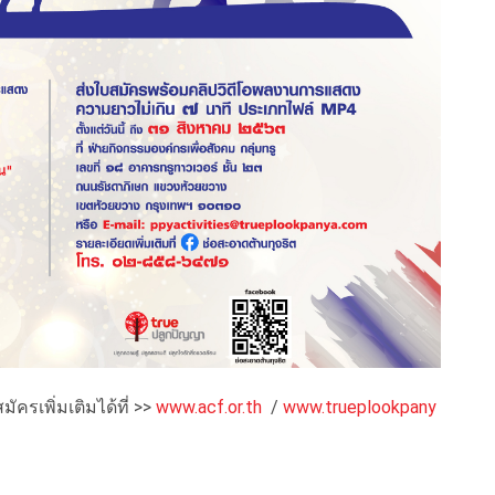
รเพิ่มเติมได้ที่ >>
www.acf.or.th
/
www.trueplookpany