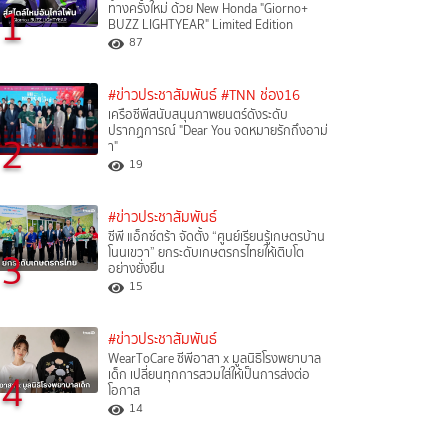
1
ทางครั้งใหม่ ด้วย New Honda "Giorno+
BUZZ LIGHTYEAR" Limited Edition
87
#ข่าวประชาสัมพันธ์
#TNN ช่อง16
เครือซีพีสนับสนุนภาพยนตร์ดังระดับ
ปรากฏการณ์ "Dear You จดหมายรักถึงอาม่
2
า"
19
#ข่าวประชาสัมพันธ์
ซีพี แอ็กซ์ตร้า จัดตั้ง “ศูนย์เรียนรู้เกษตรบ้าน
3
โนนเขวา” ยกระดับเกษตรกรไทยให้เติบโต
อย่างยั่งยืน
15
#ข่าวประชาสัมพันธ์
WearToCare ซีพีอาสา x มูลนิธิโรงพยาบาล
4
เด็ก เปลี่ยนทุกการสวมใส่ให้เป็นการส่งต่อ
โอกาส
14