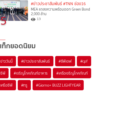
#ข่าวประชาสัมพันธ์
#TNN ช่อง16
MEA แถลงความพร้อมออก Green Bond
2,000 ล้าน
5
13
แท็กยอดนิยม
#
ข่าววันนี้
#
ข่าวประชาสัมพันธ์
#
ซีพีเอฟ
#
cpf
#
ซีพี
#
เจริญโภคภัณฑ์อาหาร
#
เครือเจริญโภคภัณฑ์
#
เครือซีพี
#
ทรู
#
Giorno+ BUZZ LIGHTYEAR