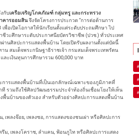
ังกับ
เครือเจริญโภคภัณฑ์ กลุ่มทรู และกระทรวง
าคารออมสิน
จึงจัดโครงการประกวด “การต่อต้านการ
 เพื่อเปิดโอกาสให้นักเรียนตั้งแต่ระดับประถมศึกษา ไป
าชีวะศึกษา
ระดับประกาศนียบัตรวิชาชีพ (ปวช.)
ทั่วประเทศ
ต
ผ่านศิลปะการแสดงพื้นบ้าน
โดยเปิดรับผลงานตั้งแต่บัดนี้
ชทาน สมเด็จพระกนิษฐาธิราชเจ้า กรมสมเด็จพระเทพรัตน
ร และเงินทุนการศึกษารวม 600
,
000 บาท
ะการแสดงพื้นบ้านที่เป็นเอกลักษณ์เฉพาะของภูมิภาคที่
าที รวมถึง
ใช้ศิลปวัฒนธรรมประจำท้องถิ่นเชื่อมโยงให้เห็น
พื้นบ้านของตัวเอง สำหรับตัวอย่างศิลปะการแสดงพื้นบ้าน
่น
,
เพลงจ๊อย
,
เพลงซอ
,
การแสดงของชนเผ่า หรือศิลปะการ
ตรึม
,
เพลงโคราช
,
ลำแคน
,
ฟ้อนภูไท หรือศิลปะการแสดง