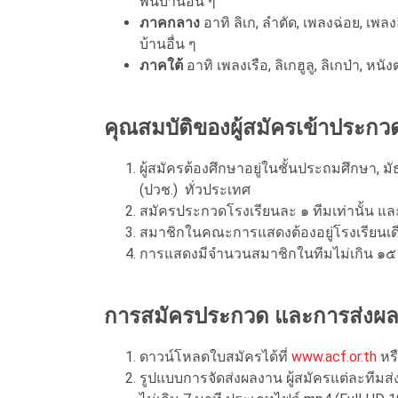
พื้นบ้านอื่น ๆ
ภาคกลาง
อาทิ ลิเก
,
ลำตัด
,
เพลงฉ่อย
,
เพลง
บ้านอื่น ๆ
ภาคใต้
อาทิ เพลงเรือ
,
ลิเกฮูลู
,
ลิเกป่า
,
หนัง
คุณสมบัติของผู้สมัครเข้าประกว
ผู้สมัครต้องศึกษาอยู่ในชั้นประถมศึกษา, 
(ปวช.) ทั่วประเทศ
สมัครประกวดโรงเรียนละ ๑ ทีมเท่านั้น แล
สมาชิกในคณะการแสดงต้องอยู่โรงเรียนเด
การแสดงมีจำนวนสมาชิกในทีมไม่เกิน ๑๕
การสมัครประกวด และการส่งผ
ดาวน์โหลดใบสมัครได้ที่
www.acf.or.th
หร
รูปแบบการจัดส่งผลงาน
ผู้สมัครแต่ละทีม