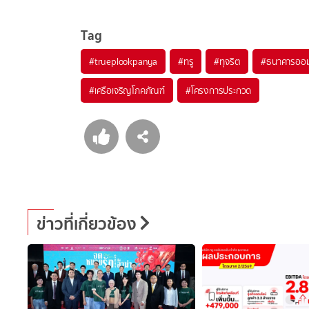
Tag
#
trueplookpanya
#
ทรู
#
ทุจริต
#
ธนาคารออม
#
เครือเจริญโภคภัณฑ์
#
โครงการประกวด
ข่าวที่เกี่ยวข้อง