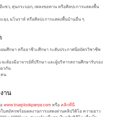
อีแซว
,
หุ่นกระบอก
,
เพลงขอทาน
หรือศิลปะการแสดงพื้น
ตะลุง
,
มโนราห์ หรือศิลปะการแสดงพื้นบ้านอื่น ๆ
ด
มัธยมศึกษา หรืออาชีวะศึกษา ระดับประกาศนียบัตรวิชาชีพ
ะจะต้องมีอาจารย์ที่ปรึกษา และผู้บริหารสถานศึกษารับรอง
ียวกัน
 คน
ลงาน
ือ
www.trueplookpanya.com
หรือ
คลิกที่นี่
ส่งใบสมัครพร้อมผลงานการแสดงผ่านคลิปวิดิโอ ความยาว