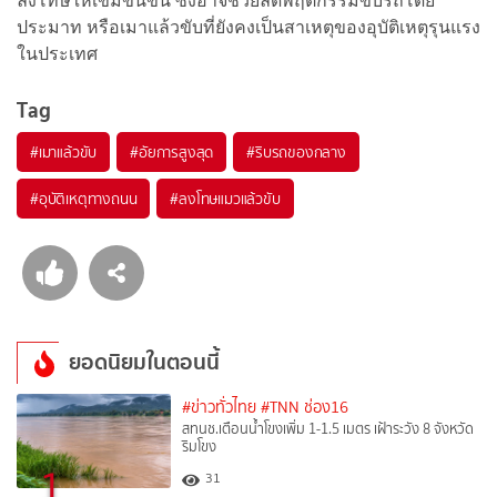
ลงโทษให้เข้มข้นขึ้น ซึ่งอาจช่วยลดพฤติกรรมขับรถโดย
ประมาท หรือเมาแล้วขับที่ยังคงเป็นสาเหตุของอุบัติเหตุรุนแรง
ในประเทศ
Tag
#
เมาแล้วขับ
#
อัยการสูงสุด
#
ริบรถของกลาง
#
อุบัติเหตุทางถนน
#
ลงโทษแมวแล้วขับ
ยอดนิยมในตอนนี้
#ข่าวทั่วไทย
#TNN ช่อง16
สทนช.เตือนน้ำโขงเพิ่ม 1-1.5 เมตร เฝ้าระวัง 8 จังหวัด
ริมโขง
1
31