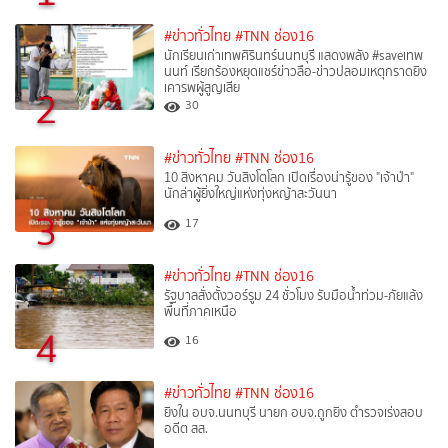
#ข่าวทั่วไทย
#TNN ช่อง16
นักเรียนเก่าเทพศิรินทร์นนทบุรี แสดงพลัง #saveเทพ
นนท์ เรียกร้องหยุดแชร์ข่าวลือ-ข่าวปลอมเหตุกราดยิง
เคารพผู้สูญเสีย
2
30
#ข่าวทั่วไทย
#TNN ช่อง16
10 สิงหาคม วันสิงโตโลก เปิดเรื่องน่ารู้ของ "เจ้าป่า"
นักล่าผู้ยิ่งใหญ่แห่งทุ่งหญ้าสะวันนา
3
17
#ข่าวทั่วไทย
#TNN ช่อง16
รัฐบาลสั่งตั้งวอร์รูม 24 ชั่วโมง รับมือน้ำท่วม-ภัยแล้ง
พื้นที่ภาคเหนือ
4
16
#ข่าวทั่วไทย
#TNN ช่อง16
ยิงใน อบจ.นนทบุรี นายก อบจ.ถูกยิง ตำรวจเร่งสอบ
อดีต สส.