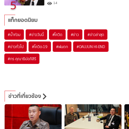
5
14
แท็กยอดนิยม
#
น้ำท่วม
#
ข่าววันนี้
#
โควิด
#
ข่าว
#
ข่าวล่าสุด
#
ข่าวทั่วไป
#
โควิด-19
#
ฝนตก
#
OAUJUN HI-END
#
กร คุณาธิปอภิสิริ
ข่าวที่เกี่ยวข้อง