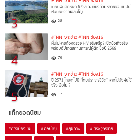
#TNN เจาะข่าว
#TNN ช่อง16
เตือนฝนตกหนัก 6-9 ส.ค. เสี่ยงท่วมหลายจว. แม้ปีนี้
ฝนน้อยจากเอลนีโญ
3
28
#TNN เจาะข่าว
#TNN ช่อง16
ผื่นไม่หายต้องตรวจ HIV จริงหรือ? เปิดข้อเท็จจริง
พร้อมอัปเดตสถานการณ์ผู้ติดเชื้อปี 2569
4
76
#TNN เจาะข่าว
#TNN ช่อง16
ปี 2571 ไทยจะไม่มี “โทษประหารชีวิต” หากไม่บังคับใช้
จริงหรือไม่ ?​
5
17
แท็กยอดนิยม
#
การเมืองไทย
#
เอลนีโญ
#
สุขภาพ
#
เศรษฐกิจไทย