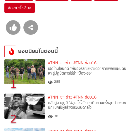
#
ดราม่าโซเชียล
ยอดนิยมในตอนนี้
#TNN เจาะข่าว
#TNN ช่อง16
เปิดไทม์ไลน์คดี “พี่น้องรัสเซียหายตัว” จากพลิกแผ่นดิน
หา สู่ปฏิบัติการไล่ล่า "ป๋อง-ธง"
1
285
#TNN เจาะข่าว
#TNN ช่อง16
กลับสู่มาตุภูมิ "ฮลุน โซโล่" การเดินทางครั้งสุดท้ายของ
นักแบกเป้ผู้สร้างแรงบันดาลใจ
2
30