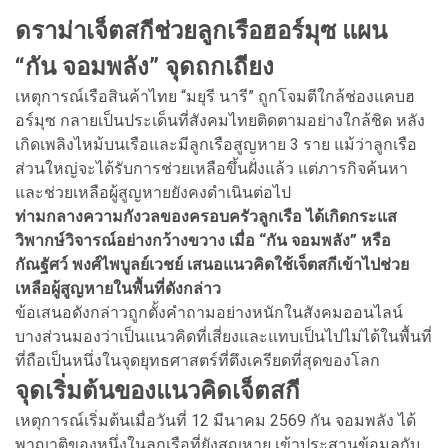
ดราม่าเจ็ตสกีช่วยลูกเรือฮอร์มุซ แผน
“กัน จอมพลัง” จุดถกเถียง
เหตุการณ์เรือสินค้าไทย “มยุรี นารี” ถูกโจมตีใกล้ช่องแคบฮ
อร์มุซ กลายเป็นประเด็นที่สังคมไทยติดตามอย่างใกล้ชิด หลัง
เกิดเพลิงไหม้บนเรือและมีลูกเรือสูญหาย 3 ราย แม้ว่าลูกเรือ
ส่วนใหญ่จะได้รับการช่วยเหลือขึ้นฝั่งแล้ว แต่ภารกิจค้นหา
และช่วยเหลือผู้สูญหายยังคงดำเนินต่อไป
ท่ามกลางความกังวลของครอบครัวลูกเรือ ได้เกิดกระแส
วิพากษ์วิจารณ์อย่างกว้างขวาง เมื่อ “กัน จอมพลัง” หรือ
กัณฐัศว์ พงศ์ไพบูลย์เวชย์ เสนอแนวคิดใช้เจ็ตสกีเข้าไปช่วย
เหลือผู้สูญหายในพื้นที่ดังกล่าว
ข้อเสนอดังกล่าวถูกตั้งคำถามอย่างหนักในสังคมออนไลน์
บางส่วนมองว่าเป็นแนวคิดที่เสี่ยงและแทบเป็นไปไม่ได้ในพื้นที่
ที่ถือเป็นหนึ่งในจุดยุทธศาสตร์ที่ตึงเครียดที่สุดของโลก
จุดเริ่มต้นของแนวคิดเจ็ตสกี
เหตุการณ์เริ่มต้นเมื่อวันที่ 12 มีนาคม 2569 กัน จอมพลัง ได้
พาญาติของหนึ่งในลูกเรือที่ยังสูญหาย เข้าประสานข้อมูลกับ