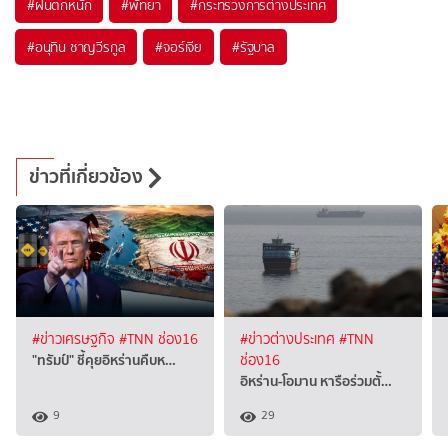
#
ฝนตกหนัก
#
พัทยา
#
กระทรวงการต่างประเทศ
#
อนุทิน ชาญวีรกูล
#
จอร์เจีย
#
รัฐบาล
ข่าวที่เกี่ยวข้อง
#ข่าวเศรษฐกิจ
#TNN ช่อง16
#ข่าวต่างประเทศ
#TNN
"ทรัมป์" ชี้คุยอิหร่านคืบห…
ช่อง16
อิหร่าน-โอมาน หารือร่วมตั้…
9
29