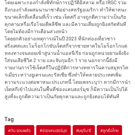
โดยเฉพาะกองกำลังพิทักษ์การปฏิวัติอิสลาม หรือ IRGC รวม
ถึงกองกำลังผสมนานาชาติอย่างสหรัฐอเมริกา ทำให้พาหนะ
ขนาดเล็กที่เคลื่อนที่เร็ว เช่น เจ็ตสกี อาจถูกตีความว่าเป็นภัย
คุกคามหรือเรือโจมตีพลีชีพ และมีความเสี่ยงถูกยิงสกัดทันที
โดยไม่ต้องมีการเตือนล่วงหน้า
โดยยกตัวอย่างเหตุการณ์ในปี 2023 ที่นักท่องเที่ยวชาว
ฝรั่งเศสและโมร็อกโกขับเจ็ตสกีจากชายหาดในโมร็อกโกแต่
หลงทางจนลอยเข้าสู่น่านน้ำแอลจีเรีย ก่อนถูกหน่วยยามฝั่งยิง
ใส่จนเสียชีวิต 2 ราย และจับกุมอีก 1 ราย นอกจากนี้ยังมี
รายงานการใช้เจ็ตสกีในปฏิบัติการทางทหารในคาบสมุทรไค
รเมียระหว่างยูเครนและรัสเซีย ซึ่งทำให้หลายประเทศเพิ่ม
ความระแวงต่อพาหนะประเภทนี้ โดยเพจระบุว่า
หากมีการนำ
เจ็ตสกีเข้าไปแล่นในพื้นที่ช่องแคบฮอร์มุซ ก็มีความเป็นไปได้
สูงที่จะถูกตีความว่าเป็นภัยคุกคามและถูกยิงตอบโต้ทันที
Tag
#
กัน จอมพลัง
#
ช่องแคบฮอร์มุซ
#
มยุรีนารี
#
ลูกเรือไทย