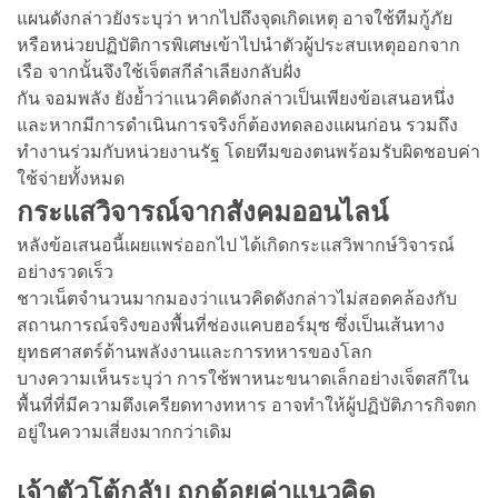
แผนดังกล่าวยังระบุว่า หากไปถึงจุดเกิดเหตุ อาจใช้ทีมกู้ภัย
หรือหน่วยปฏิบัติการพิเศษเข้าไปนำตัวผู้ประสบเหตุออกจาก
เรือ จากนั้นจึงใช้เจ็ตสกีลำเลียงกลับฝั่ง
กัน จอมพลัง ยังย้ำว่าแนวคิดดังกล่าวเป็นเพียงข้อเสนอหนึ่ง
และหากมีการดำเนินการจริงก็ต้องทดลองแผนก่อน รวมถึง
ทำงานร่วมกับหน่วยงานรัฐ โดยทีมของตนพร้อมรับผิดชอบค่า
ใช้จ่ายทั้งหมด
กระแสวิจารณ์จากสังคมออนไลน์
หลังข้อเสนอนี้เผยแพร่ออกไป ได้เกิดกระแสวิพากษ์วิจารณ์
อย่างรวดเร็ว
ชาวเน็ตจำนวนมากมองว่าแนวคิดดังกล่าวไม่สอดคล้องกับ
สถานการณ์จริงของพื้นที่ช่องแคบฮอร์มุซ ซึ่งเป็นเส้นทาง
ยุทธศาสตร์ด้านพลังงานและการทหารของโลก
บางความเห็นระบุว่า การใช้พาหนะขนาดเล็กอย่างเจ็ตสกีใน
พื้นที่ที่มีความตึงเครียดทางทหาร อาจทำให้ผู้ปฏิบัติภารกิจตก
อยู่ในความเสี่ยงมากกว่าเดิม
เจ้าตัวโต้กลับ ถูกด้อยค่าแนวคิด