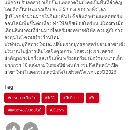
แม้การปรับลดสาขาเกิดขึ้น แต่ตลาดจีนยังคงเป็นพื้นที่สำคัญ
โดยคิดเป็นประมาณร้อยละ 3.5 ของยอดขายทั่วโลก
ผู้บริโภคจำนวนมากในจีนยังหันไปซื้อสินค้าผ่านแพลตฟอร์ม
ออนไลน์เพิ่มขึ้นต่อเนื่อง ทำให้อิเกียเปิดสโตร์บน JD.com เมื่อ
เดือนสิงหาคมที่ผ่านมาเพื่อเสริมยอดขายดิจิทัล ควบคู่กับการ
ลงทุนในโครงสร้างร้านใหม่
บริษัทระบุทิศทางใหม่จะเปลี่ยนจากยุทธศาสตร์ขยายสาขาเชิง
ปริมาณไปสู่การเติบโตเชิงคุณภาพ โดยจะมุ่งเจาะตลาด
สำคัญอย่างปักกิ่งและเซินเจิ้น พร้อมเตรียมเปิดร้านขนาดเล็ก
มากกว่า 10 แห่งภายในสองปีข้างหน้า รวมถึงเดินหน้าเปิด
สาขาใหม่ในตงกวนและปักกิ่งในช่วงครึ่งแรกของปี 2026
Tag
#
การตลาดเงินล้าน
#
IKEA
#
ปิดกิจการ
#
จีน
#
แพลตฟอร์มออนไลน์
#
JD.com