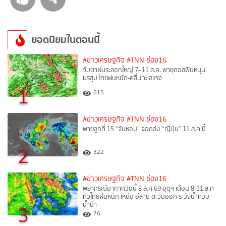
ยอดนิยมในตอนนี้
#ข่าวเศรษฐกิจ
#TNN ช่อง16
จับตาฝนระลอกใหญ่ 7–11 ส.ค. พายุดอลฟินหนุน
มรสุม ไทยฝนหนัก-คลื่นทะเลแรง
1
615
#ข่าวเศรษฐกิจ
#TNN ช่อง16
พายุลูกที่ 15 “จันหอม” จ่อถล่ม “ญี่ปุ่น” 11 ส.ค.นี้
2
322
#ข่าวเศรษฐกิจ
#TNN ช่อง16
พยากรณ์อากาศวันนี้ 8 ส.ค.69 อุตุฯ เตือน 8-11 ส.ค
ทั่วไทยฝนหนัก เหนือ อีสาน ตะวันออก ระวังน้ำท่วม-
น้ำป่า
3
76