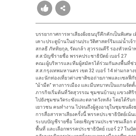
บรรยากาศการหาเสียงฝั่งธนบุรีคึกคักเป็นพิเศษ เ
เคาะประตูบ้านในย่านประวัติศาสตร์ริมแม่น้ำเจ้
สกลธี ภัททิยกุล, รัดเกล้า สุวรรณคีรี รองหัวหน้า
ส.ส.บัญชีรายชื่อ พรรคประชาธิปัตย์ เบอร์ 27
คณะผู้บริหารและทีมผู้สมัครได้ร่วมกันลงพื้นที่ช่
ส.ส.กรุงเทพมหานคร เขต 32 เบอร์ 14 ท่ามกลางบร
และนักท่องเที่ยวต่างชาติขอถ่ายภาพและเซลฟี่กั
“ม้ามืด” ทางการเมือง และมีบทบาทเป็นแกนจัดตั้
ภารกิจเริ่มต้นที่วัดสุวรรณ ชุมชนบ้านบุ แขวงศิริร
ไปยังชุมชนวัดระฆังและตลาดวังหลัง โดยได้รับกา
เยาวชน คนทำงาน ไปจนถึงผู้สูงอายุในชุมชนฝั่งธ
การสื่อสารหาเสียงครั้งนี้ พรรคประชาธิปัตย์เน
ระบบบัญชีรายชื่อ โดยเชิญชวนประชาชนเลือก ดร.
พื้นที่ และเลือกพรรคประชาธิปัตย์ เบอร์ 27 ในบ