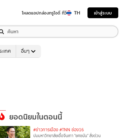
TH
เข้าสู่ระบบ
โหลดแอป
กล่องทรูไอดี ทีวี
ระเทศ
อื่นๆ
ยอดนิยมในตอนนี้
#ข่าวการเมือง
#TNN ช่อง16
ปมมหาวิทยาลัยเอื้อจีนเทา "ยศชนัน" สั่งด่วน