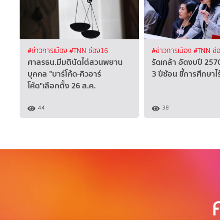
#ข่าวการเมือง
#TNN ช่อง16
#ข่าวการเมือง
#TNN ช่
ศาลรธน.มีมตินัดไต่สวนพยาน
รัดเกล้า อัดงบปี 2570
บุคคล "บาร์โค้ด-คิวอาร์
3 ปีซ้อน ชี้การศึกษา
โค้ด"เลือกตั้ง 26 ส.ค.
44
38