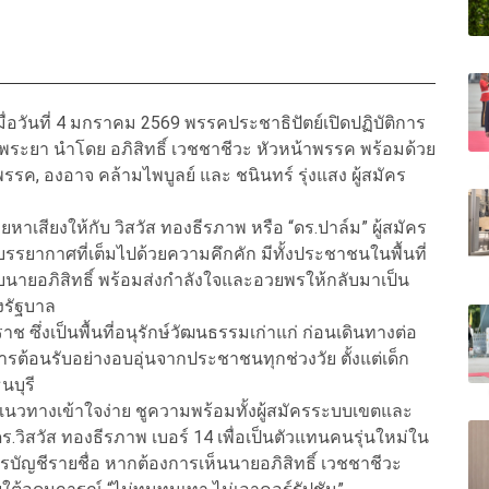
มื่อวันที่ 4 มกราคม 2569 พรรคประชาธิปัตย์เปิดปฏิบัติการ
าพระยา นำโดย อภิสิทธิ์ เวชชาชีวะ หัวหน้าพรรค พร้อมด้วย
พรรค, องอาจ คล้ามไพบูลย์ และ ชนินทร์ รุ่งแสง ผู้สมัคร
วยหาเสียงให้กับ วิสวัส ทองธีรภาพ หรือ “ดร.ปาล์ม” ผู้สมัคร
รยากาศที่เต็มไปด้วยความคึกคัก มีทั้งประชาชนในพื้นที่
บนายอภิสิทธิ์ พร้อมส่งกำลังใจและอวยพรให้กลับมาเป็น
งรัฐบาล
าช ซึ่งเป็นพื้นที่อนุรักษ์วัฒนธรรมเก่าแก่ ก่อนเดินทางต่อ
รต้อนรับอย่างอบอุ่นจากประชาชนทุกช่วงวัย ตั้งแต่เด็ก
นบุรี
้นแนวทางเข้าใจง่าย ชูความพร้อมทั้งผู้สมัครระบบเขตและ
วิสวัส ทองธีรภาพ เบอร์ 14 เพื่อเป็นตัวแทนคนรุ่นใหม่ใน
ัตรบัญชีรายชื่อ หากต้องการเห็นนายอภิสิทธิ์ เวชชาชีวะ