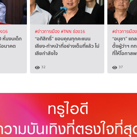
อง16
#ข่าวการเมือง
#TNN ช่อง16
#ข่าวการเมือ
 หั่นงบเด็ก
“อภิสิทธิ์” ขอบคุณทุกคะแนน
“อนุชา” แถ
ไร้อนาคต
เสียง-ทำหน้าที่อย่างเต็มที่แล้ว ไม่
ตั้งผู้ว่าฯ
เสียกำลังใจ
ที่ให้โอกาส
32
37