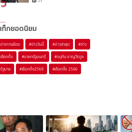
5
23
แท็กยอดนิยม
#
ข่าวการเมือง
#
ข่าววันนี้
#
ข่าวล่าสุด
#
ข่าว
#
เลือกตั้ง
#
นายกรัฐมนตรี
#
อนุทิน ชาญวีรกูล
#
รัฐบาล
#
เลือกตั้ง2569
#
เลือกตั้ง 2566