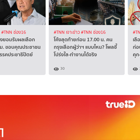
ง
#TNN ช่อง16
#TNN เจาะข่าว
#TNN ช่อง16
#TN
ลงยอมรับผลเลือก
โค้งสุดท้ายก่อน 17.00 น. คน
เลื
 กทม. ขอบคุณประชาชน
กรุงเลือกผู้ว่าฯ แบบไหน? โพลชี้
ก่อ
พรรคประชาธิปัตย์
โปร่งใส-ทำงานได้จริง
คุก
30