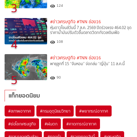
3
124
#ข่าวเศรษฐกิจ
#TNN ช่อง16
หุ้นดาวโจนส์วันนี้ 7 ส.ค. 2569 ปิดร่วงแรง 464.02 จุด
ราคาน้ำมันปรับตัวขึ้นตลาดวิตกกังวลเงินเฟ้อ
4
108
#ข่าวเศรษฐกิจ
#TNN ช่อง16
พายุลูกที่ 15 “จันหอม” จ่อถล่ม “ญี่ปุ่น” 11 ส.ค.นี้
5
90
แท็กยอดนิยม
#
สภาพอากาศ
#
กรมอุตุนิยมวิทยา
#
พยากรณ์อากาศ
#
ย่อโลกเศรษฐกิจ
#
ฝนตก
#
คาดการณ์อากาศ
#
การตลาดเงินล้าน
#
ทองคำ
#
ราคาทองวันนี้
#
เศรษฐกิจ