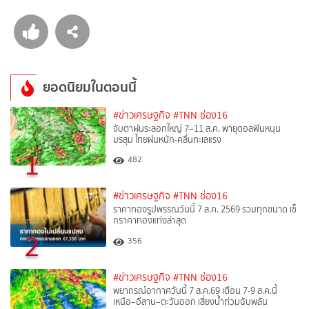
ยอดนิยมในตอนนี้
#ข่าวเศรษฐกิจ
#TNN ช่อง16
จับตาฝนระลอกใหญ่ 7–11 ส.ค. พายุดอลฟินหนุน
มรสุม ไทยฝนหนัก-คลื่นทะเลแรง
1
482
#ข่าวเศรษฐกิจ
#TNN ช่อง16
ราคาทองรูปพรรณวันนี้ 7 ส.ค. 2569 รวมทุกขนาด เช็
กราคาทองแท่งล่าสุด
2
356
#ข่าวเศรษฐกิจ
#TNN ช่อง16
พยากรณ์อากาศวันนี้ 7 ส.ค.69 เตือน 7-9 ส.ค.นี้
เหนือ–อีสาน–ตะวันออก เสี่ยงน้ำท่วมฉับพลัน