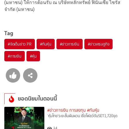
(มหาชน) ให้การต้อนรับ ณ บริษัทหลักทรัพย์ ฟินันเซีย ไซรัส
จำกัด (มหาชน)
Tag
#
จัดเต็มข่าว PR
#
ทันหุ้น
#
ข่าวการเงิน
#
ข่าวเศรษฐกิจ
#
การเงิน
#
หุ้น
ยอดนิยมในตอนนี้
#ข่าวการเงิน การลงทุน
#ทันหุ้น
‘หุ้นไทย’ระยะสั้นผันผวน เชื่อโฟลว์ดันSET1,720จุด
14