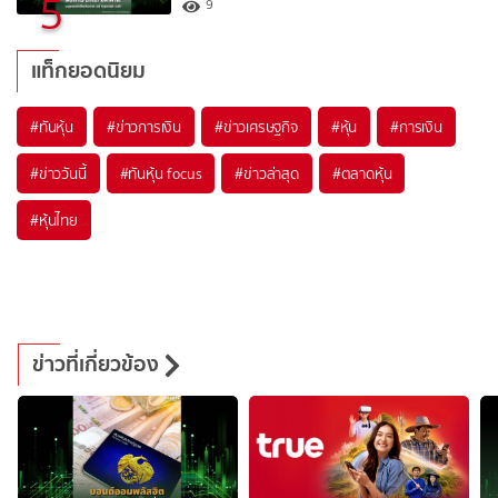
5
9
แท็กยอดนิยม
#
ทันหุ้น
#
ข่าวการเงิน
#
ข่าวเศรษฐกิจ
#
หุ้น
#
การเงิน
#
ข่าววันนี้
#
ทันหุ้น focus
#
ข่าวล่าสุด
#
ตลาดหุ้น
#
หุ้นไทย
ข่าวที่เกี่ยวข้อง