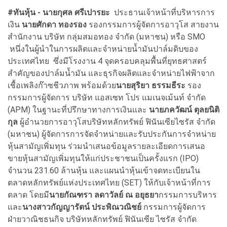
#ทันหุ้น -
นายกุศล ศรีเปารยะ
ประธานเจ้าหน้าที่บริหารการ
เงิน
นายศักดา ทองรอง
รองกรรมการผู้จัดการอาวุโส สายงาน
สำนักงาน บริษัท กลุ่มสมอทอง จำกัด (มหาชน) หรือ SMO
หนึ่งในผู้นำในการผลิตและจำหน่ายน้ำมันปาล์มดิบของ
ประเทศไทย ซึ่งมีโรงงาน 4 จุดครอบคลุมพื้นที่ยุทธศาสตร์
สำคัญของปาล์มน้ำมัน และธุรกิจผลิตและจำหน่ายไฟฟ้าจาก
เชื้อเพลิงก๊าซชีวภาพ พร้อมด้วย
นายสุริยา ธรรมธีระ
รอง
กรรมการผู้จัดการ บริษัท แอสเซท โปร แมเนจเม้นท์ จำกัด
(APM) ในฐานะที่ปรึกษาทางการเงินและ
นายภควัฒน์ ตุลยนิติ
กุล
ผู้อำนวยการอาวุโสบริษัทหลักทรัพย์ ฟินันเซียไซรัส จำกัด
(มหาชน) ผู้จัดการการจัดจำหน่ายและรับประกันการจำหน่าย
หุ้นสามัญเพิ่มทุน ร่วมนำเสนอข้อมูลรายละเอียดการเสนอ
ขายหุ้นสามัญเพิ่มทุนให้แก่ประชาชนเป็นครั้งแรก (IPO)
จำนวน 231.60 ล้านหุ้น และแผนนำหุ้นเข้าจดทะเบียนใน
ตลาดหลักทรัพย์แห่งประเทศไทย (SET) ให้กับเจ้าหน้าที่การ
ตลาด โดยมี
นายกัณฑรา ลดาวัลย์ ณ อยุธยา
กรรมการบริหาร
และ
นางสาวกัญญารัตน์ ประพิณวณิชย์
กรรมการผู้จัดการ
ฝ่ายวาณิชธนกิจ บริษัทหลักทรัพย์ ฟินันเซีย ไซรัส จำกัด