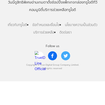
วันนี้
ดู
สิทธิพิเศษ
อ่าน
เกม
ตาตั้ง
ช้อปปิ้ง
แพ็กเกจ
กล่องทรูไอดีทีวี
คอมมูนิตี้
บริการช่วยเหลือทรูไอดี
เกี่ยวกับทรูไอดี
ข้อกำหนดและเงื่อนไข
นโยบายความเป็นส่วนตัว
บริการช่วยเหลือ
ติดต่อเรา
Follow us
Copyright © True Digital Group Company Limited.
All rights reserved