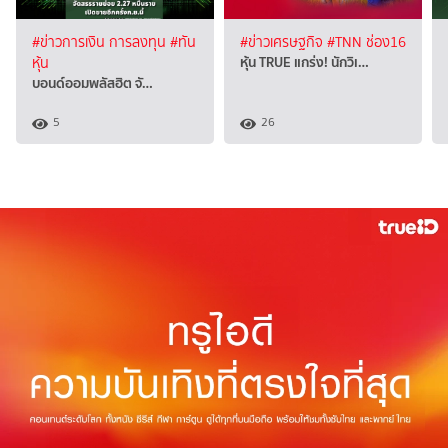
#ข่าวการเงิน การลงทุน
#ทัน
#ข่าวเศรษฐกิจ
#TNN ช่อง16
หุ้น TRUE แกร่ง! นักวิเ…
หุ้น
บอนด์ออมพลัสฮิต จั…
5
26