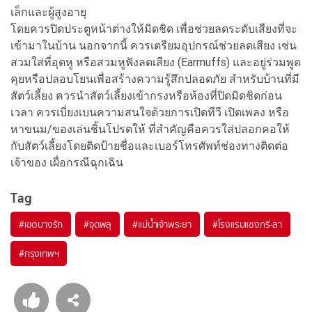
เล็กและผู้สูงอายุ
โดยควรปิดประตูหน้าต่างให้มิดชิด เพื่อช่วยลดระดับเสียงที่จะ
เข้ามาในบ้าน นอกจากนี้ ควรเตรียมอุปกรณ์ช่วยลดเสียง เช่น
สวมใส่ที่อุดหู หรือสวมหูฟังลดเสียง (Earmuffs) และอยู่ร่วมพูด
คุยหรือปลอบโยนเพื่อสร้างความรู้สึกปลอดภัย สำหรับบ้านที่มี
สัตว์เลี้ยง ควรนำสัตว์เลี้ยงเข้ากรงหรือห้องที่ปิดมิดชิดก่อน
เวลา ควรเบี่ยงเบนความสนใจด้วยการเปิดทีวี เปิดเพลง หรือ
หาขนม/ของเล่นชิ้นโปรดให้ ที่สำคัญคือควรใส่ปลอกคอให้
กับสัตว์เลี้ยงโดยติดป้ายชื่อและเบอร์โทรศัพท์ช่องทางติดต่อ
เจ้าของ เผื่อกรณีฉุกเฉิน
Tag
#
เขตบางรัก
#
จุดพลุ
#
แม่น้ำเจ้าพระยา
#
โรงแรมแชงกรี-ลา
#
กรุงเทพฯ