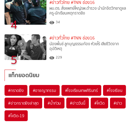
#ข่าวทั่วไทย
#TNN ช่อง16
ผบ.ตร. สั่งแพทย์ใหญ่รพ.ตำรวจ นำนักจิตวิทยาดูแล
ครู-นักเรียนเหตุกราดยิง
4
34
#ข่าวทั่วไทย
#TNN ช่อง16
น้องพั้นช์ ลูกบุญธรรมก้อง ห้วยไร่ เสียชีวิตจาก
อุบัติเหตุ
5
229
แท็กยอดนิยม
#
กราดยิง
#
อาชญากรรม
#
โรงเรียนเทพศิรินทร์
#
โรงเรียน
#
ข่าวกราดยิงล่าสุด
#
น้ำท่วม
#
ข่าววันนี้
#
โควิด
#
ข่าว
#
โควิด-19