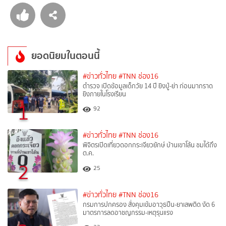
ยอดนิยมในตอนนี้
#ข่าวทั่วไทย
#TNN ช่อง16
ตำรวจ เปิดข้อมูลเด็กวัย 14 ปี ยิงปู่-ย่า ก่อนมากราด
ยิงภายในโรงเรียน
1
92
#ข่าวทั่วไทย
#TNN ช่อง16
พิจิตรเปิดเที่ยวดอกกระเจียวยักษ์ บ้านเขาโล้น ชมได้ถึง
ต.ค.
2
25
#ข่าวทั่วไทย
#TNN ช่อง16
กรมการปกครอง สั่งคุมเข้มอาวุธปืน-ยาเสพติด งัด 6
มาตรการลดอาชญกรรม-เหตุรุนแรง