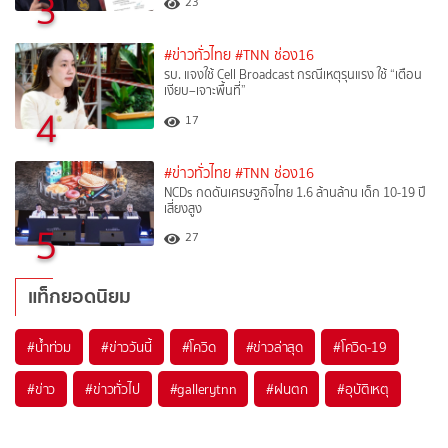
3
23
#ข่าวทั่วไทย
#TNN ช่อง16
รบ. แจงใช้ Cell Broadcast กรณีเหตุรุนแรง ใช้ “เตือน
เงียบ–เจาะพื้นที่”
4
17
#ข่าวทั่วไทย
#TNN ช่อง16
NCDs กดดันเศรษฐกิจไทย 1.6 ล้านล้าน เด็ก 10-19 ปี
เสี่ยงสูง
5
27
แท็กยอดนิยม
#
น้ำท่วม
#
ข่าววันนี้
#
โควิด
#
ข่าวล่าสุด
#
โควิด-19
#
ข่าว
#
ข่าวทั่วไป
#
gallerytnn
#
ฝนตก
#
อุบัติเหตุ