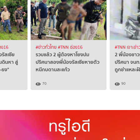
อง16
#ข่าวทั่วไทย
#TNN ช่อง16
#TNN เจาะข่า
งรัสเซีย
รวบแล้ว 2 ผู้ต้องหาโยงปม
2 พี่น้องชาว
ดินหา สู่
ปริศนาสองพี่น้องรัสเซียหายตัว
ปริศนา จนท
ง-ธง"
หนีกบดานสะแก้ว
ถูกชำแหละฝั
70
90