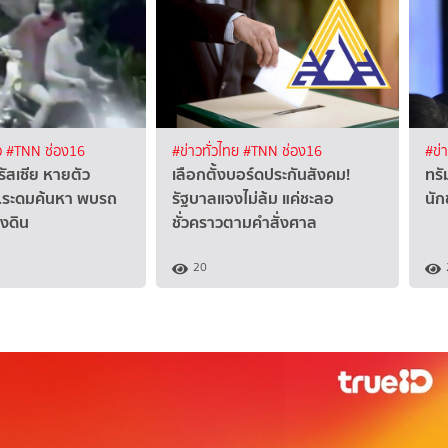
ว
#TNN ช่อง16
#ข่าวทั่วไทย
#TNN ช่อง16
#ข่
รัสเซีย หายตัว
เลือกตั้งบอร์ดประกันสังคม!
ทร
.ระดมค้นหา พบรถ
รัฐบาลแจงไม่ล้ม แค่ชะลอ
นัก
งดิน
ชั่วคราวตามคำสั่งศาล
20