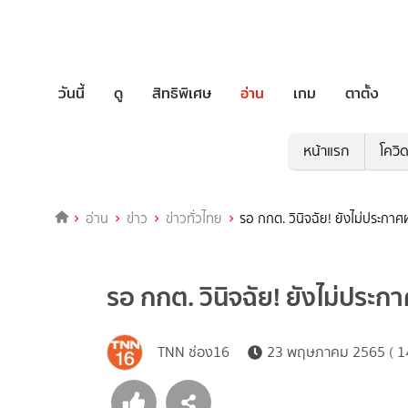
วันนี้
ดู
สิทธิพิเศษ
อ่าน
เกม
ตาตั้ง
หน้าแรก
โควิ
อ่าน
ข่าว
ข่าวทั่วไทย
รอ กกต. วินิจฉัย! ยังไม่ประกา
รอ กกต. วินิจฉัย! ยังไม่ประ
TNN ช่อง16
23 พฤษภาคม 2565 ( 14