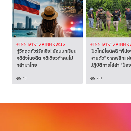
#TNN เจาะข่าว
#TNN ช่อง16
#TNN เจาะข่าว
#TNN ช่
กู้วิกฤตทัวร์รัสเซีย! ย้อนบทเรียน
เปิดไทม์ไลน์คดี “พี่น้อ
คดีดังในอดีต คดีเดียวทำคนไม่
หายตัว” จากพลิกแผ่น
กล้ามาไทย
ปฏิบัติการไล่ล่า "ป๋อ
49
291