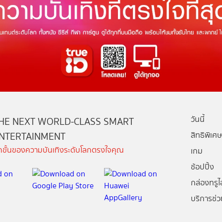
วันนี้
HE NEXT WORLD-CLASS SMART
NTERTAINMENT
สิทธิพิเศษ
ีกขั้นของความบันเทิงระดับโลกตรงใจคุณ
เกม
ช้อปปิ้ง
กล่องทรูไอ
บริการช่ว