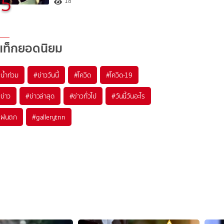
5
18
แท็กยอดนิยม
#
น้ำท่วม
#
ข่าววันนี้
#
โควิด
#
โควิด-19
#
ข่าว
#
ข่าวล่าสุด
#
ข่าวทั่วไป
#
วันนี้วันอะไร
#
ฝนตก
#
gallerytnn