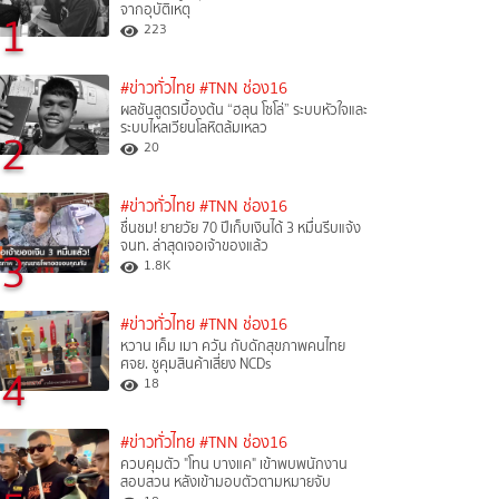
จากอุบัติเหตุ
1
223
#ข่าวทั่วไทย
#TNN ช่อง16
ผลชันสูตรเบื้องต้น “ฮลุน โซโล่” ระบบหัวใจและ
ระบบไหลเวียนโลหิตล้มเหลว
2
20
#ข่าวทั่วไทย
#TNN ช่อง16
ชื่นชม! ยายวัย 70 ปีเก็บเงินได้ 3 หมื่นรีบแจ้ง
จนท. ล่าสุดเจอเจ้าของแล้ว
3
1.8K
#ข่าวทั่วไทย
#TNN ช่อง16
หวาน เค็ม เมา ควัน กับดักสุขภาพคนไทย
ศจย. ชูคุมสินค้าเสี่ยง NCDs
4
18
#ข่าวทั่วไทย
#TNN ช่อง16
ควบคุมตัว "โทน บางแค" เข้าพบพนักงาน
สอบสวน หลังเข้ามอบตัวตามหมายจับ