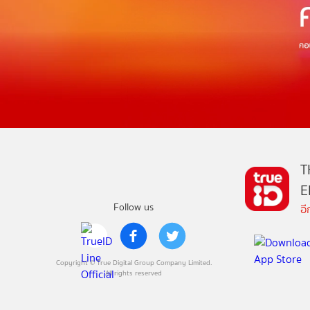
T
E
Follow us
อ
Copyright © True Digital Group Company Limited.
All rights reserved