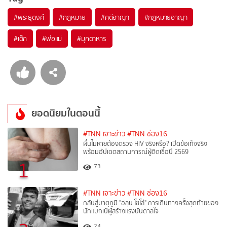
#
พระธุดงค์
#
กฎหมาย
#
คดีอาญา
#
กฎหมายอาญา
#
เด็ก
#
พ่อแม่
#
มุกดาหาร
ยอดนิยมในตอนนี้
#TNN เจาะข่าว
#TNN ช่อง16
ผื่นไม่หายต้องตรวจ HIV จริงหรือ? เปิดข้อเท็จจริง
พร้อมอัปเดตสถานการณ์ผู้ติดเชื้อปี 2569
1
73
#TNN เจาะข่าว
#TNN ช่อง16
กลับสู่มาตุภูมิ "ฮลุน โซโล่" การเดินทางครั้งสุดท้ายของ
นักแบกเป้ผู้สร้างแรงบันดาลใจ
24