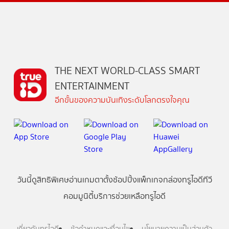
THE NEXT WORLD-CLASS SMART
ENTERTAINMENT
อีกขั้นของความบันเทิงระดับโลกตรงใจคุณ
วันนี้
ดู
สิทธิพิเศษ
อ่าน
เกม
ตาตั้ง
ช้อปปิ้ง
แพ็กเกจ
กล่องทรูไอดีทีวี
คอมมูนิตี้
บริการช่วยเหลือทรูไอดี