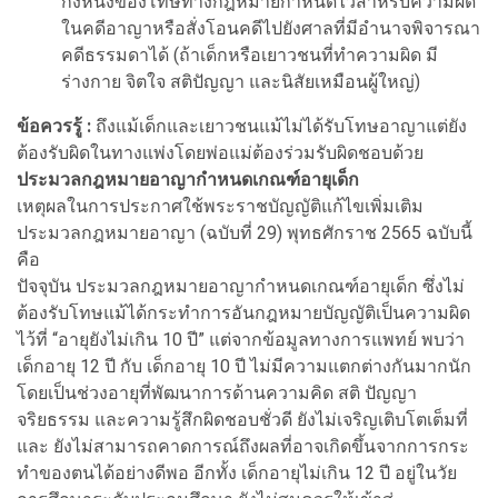
กึ่งหนึ่งของโทษทางกฎหมายกำหนดไว้สำหรับความผิด
ในคดีอาญาหรือสั่งโอนคดีไปยังศาลที่มีอำนาจพิจารณา
คดีธรรมดาได้ (ถ้าเด็กหรือเยาวชนที่ทำความผิด มี
ร่างกาย จิตใจ สติปัญญา และนิสัยเหมือนผู้ใหญ่)
ข้อควรรู้ :
ถึงแม้เด็กและเยาวชนแม้ไม่ได้รับโทษอาญาแต่ยัง
ต้องรับผิดในทางแพ่งโดยพ่อแม่ต้องร่วมรับผิดชอบด้วย
ประมวลกฎหมายอาญากำหนดเกณฑ์อายุเด็ก
เหตุผลในการประกาศใช้พระราชบัญญัติแก้ไขเพิ่มเติม
ประมวลกฎหมายอาญา (ฉบับที่ 29) พุทธศักราช 2565 ฉบับนี้
คือ
ปัจจุบัน ประมวลกฎหมายอาญากำหนดเกณฑ์อายุเด็ก ซึ่งไม่
ต้องรับโทษแม้ได้กระทำการอันกฎหมายบัญญัติเป็นความผิด
ไว้ที่ “อายุยังไม่เกิน 10 ปี” แต่จากข้อมูลทางการแพทย์ พบว่า
เด็กอายุ 12 ปี กับ เด็กอายุ 10 ปี ไม่มีความแตกต่างกันมากนัก
โดยเป็นช่วงอายุที่พัฒนาการด้านความคิด สติ ปัญญา
จริยธรรม และความรู้สึกผิดชอบชั่วดี ยังไม่เจริญเติบโตเต็มที่
และ ยังไม่สามารถคาดการณ์ถึงผลที่อาจเกิดขึ้นจากการกระ
ทำของตนได้อย่างดีพอ อีกทั้ง เด็กอายุไม่เกิน 12 ปี อยู่ในวัย