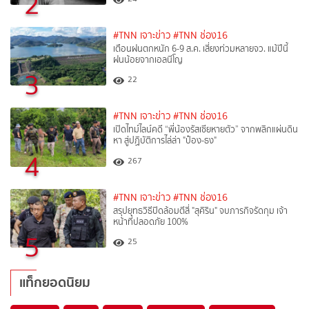
2
#TNN เจาะข่าว
#TNN ช่อง16
เตือนฝนตกหนัก 6-9 ส.ค. เสี่ยงท่วมหลายจว. แม้ปีนี้
ฝนน้อยจากเอลนีโญ
3
22
#TNN เจาะข่าว
#TNN ช่อง16
เปิดไทม์ไลน์คดี “พี่น้องรัสเซียหายตัว” จากพลิกแผ่นดิน
หา สู่ปฏิบัติการไล่ล่า "ป๋อง-ธง"
4
267
#TNN เจาะข่าว
#TNN ช่อง16
สรุปยุทธวิธีปิดล้อมตีสี่ "สุคิริน" จบภารกิจรัดกุม เจ้า
หน้าที่ปลอดภัย 100%
5
25
แท็กยอดนิยม