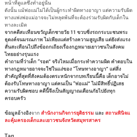
หน้าที่ดูแลซึ่งทำอยู่นั้น
ดังนั้น แม้พ่อแม่ไม่ได้เป็นผู้กระทำผิดทางอาญา แต่ความรับผิด
ทางแพ่งพ่อแม่อาจจะไม่หลุดพ้นที่จะต้องร่วมรับผิดกับเด็กใน
ทางละเมิด
จากคดีสะเทือนขวัญเด็กชายวัย 11 ขวบซิ่งรถกระบะชนพระ
ธุดงค์จนมรณภาพ ไม่เพียงแต่สร้างความสูญเสีย แต่ยังส่งแรง
สั่นสะเทือนไปถึงข้อถกเถียงเรื่องกฎหมายเยาวชนในสังคม
ไทยอย่างรุนแรง
คำถามที่ว่าเด็ก “รอด” จริงไหมเมื่อกระทำความผิด คำตอบใน
ทางกฎหมายอาจจะใช่ในแง่ของ “โทษทางอาญา” แต่สิ่ง
สำคัญที่สุดที่สังคมต้องตระหนักจากบทเรียนนี้คือ เด็กอาจไม่
ต้องรับโทษทางอาญา แต่คนเป็น “พ่อแม่” ไม่มีสิทธิ์ปฏิเสธ
ความรับผิดชอบ คดีนี้จึงเป็นสัญญาณเตือนภัยไปยังทุก
ครอบครัว
ข้อมูลอ้างอิง
จาก
สำนักงานกิจการยุติธรรม
และ
สถานพินิจแ
ละคุ้มครองเด็กและเยาวชนจังหวัดสมุทรสาคร
Tag