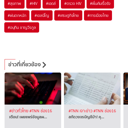
#
สุขภาพ
#
HIV
#
เอดส์
#
ตรวจ HIV
#
ผื่นคันเรื้อรัง
#
ฝนตกหนัก
#
เอลนีโญ
#
เศรษฐกิจไทย
#
การเมืองไทย
#
อนุทิน ชาญวีรกูล
ข่าวที่เกี่ยวข้อง
#ข่าวทั่วไทย
#TNN ช่อง16
#TNN เจาะข่าว
#TNN ช่อง16
เตือน! เผยแพร่ข้อมูลผ…
สกัดวงจรบัญชีม้า! คุ…