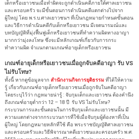
เด็กหรือเยาวชนเมื่อทำผิดจะถูกดำเนินคดีภายใต้ศาลเยาวชน
และครอบครัว จะมีขั้นตอนการดำเนินคดีแตกต่างไปจาก
ผู้ใหญ่ โดย พ.ร.บ.ศาลเยาวชนฯ ที่เป็นกฎหมายกำหนดขั้นตอน
และวิธีการดำเนินคดีกับเด็กหรือเยาวชน มีเจตนารมณ์และ
บทบัญญัติที่มุ่งฟื้นฟูเด็กหรือเยาวชนที่ทำความผิดทางอาญา
มากกว่ามุ่งลงโทษ ซึ่งจะมีหลักเกณฑ์เกี่ยวกับการกระ
ทำความผิด จำแนกตามเกณฑ์อายุเด็กหรือเยาวชน
เกณฑ์อายุเด็กหรือเยาวชนเมื่อถูกจับคดีอาญา รับ VS
ไม่รับโทษ?
ทั้งนี้ หากดูข้อมูลจาก
สำนักงานกิจการยุติธรรม
ที่ได้ให้ความ
รู้ เกี่ยวกับเกณฑ์อายุเด็กหรือเยาวชนเมื่อถูกจับในคดีอาญา
โดยระบุไว้ว่า กฎหมายน่ารู้ : จับกุมเด็กและเยาวชน ต้องคำนึง
ถึงเกณฑ์อายุต่ำกว่า 12 – 18 ปี รับ VS ไม่รับโทษ?
กระบวนการและขั้นตอนในการจับกุมเด็กและเยาวชนนั้น มี
ความแตกต่างจากกระบวนการที่ใช้เมื่อจับกุมผู้ต้องหาที่เป็น
ผู้ใหญ่ โดยกฎหมายหลักที่ใช้ คือ พระราชบัญญัติศาลเยาวชน
และครอบครัวและวิธีพิจารณาคดีเยาวชนและครอบครัว พ.ศ.