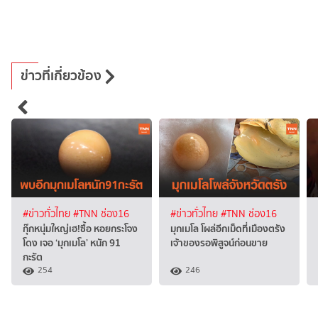
ข่าวที่เกี่ยวข้อง
#ข่าวทั่วไทย
#TNN ช่อง16
#ข่าวทั่วไทย
#TNN ช่อง16
กุ๊กหนุ่มใหญ่เฮ!ซื้อ หอยกระโจง
มุกเมโล โผล่อีกเม็ดที่เมืองตรัง
โดง เจอ ‘มุกเมโล’ หนัก 91
เจ้าของรอพิสูจน์ก่อนขาย
กะรัต
254
246