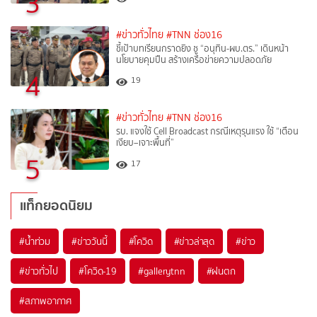
3
#ข่าวทั่วไทย
#TNN ช่อง16
ชี้เป้าบทเรียนกราดยิง ชู “อนุทิน-ผบ.ตร.” เดินหน้า
นโยบายคุมปืน สร้างเครือข่ายความปลอดภัย
4
19
#ข่าวทั่วไทย
#TNN ช่อง16
รบ. แจงใช้ Cell Broadcast กรณีเหตุรุนแรง ใช้ “เตือน
เงียบ–เจาะพื้นที่”
5
17
แท็กยอดนิยม
#
น้ำท่วม
#
ข่าววันนี้
#
โควิด
#
ข่าวล่าสุด
#
ข่าว
#
ข่าวทั่วไป
#
โควิด-19
#
gallerytnn
#
ฝนตก
#
สภาพอากาศ