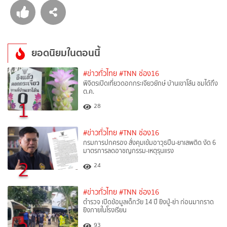
ยอดนิยมในตอนนี้
#ข่าวทั่วไทย
#TNN ช่อง16
พิจิตรเปิดเที่ยวดอกกระเจียวยักษ์ บ้านเขาโล้น ชมได้ถึง
ต.ค.
1
28
#ข่าวทั่วไทย
#TNN ช่อง16
กรมการปกครอง สั่งคุมเข้มอาวุธปืน-ยาเสพติด งัด 6
มาตรการลดอาชญกรรม-เหตุรุนแรง
2
24
#ข่าวทั่วไทย
#TNN ช่อง16
ตำรวจ เปิดข้อมูลเด็กวัย 14 ปี ยิงปู่-ย่า ก่อนมากราด
ยิงภายในโรงเรียน
93