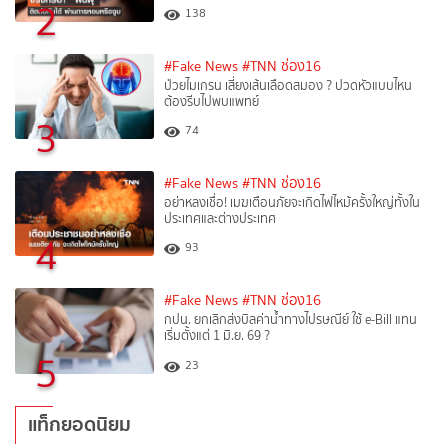
2
138
#Fake News
#TNN ช่อง16
ป่วยไมเกรน เสี่ยงเส้นเลือดสมอง ? ปวดหัวแบบไหน
ต้องรีบไปพบแพทย์
3
74
#Fake News
#TNN ช่อง16
อย่าหลงเชื่อ! เมฆเตือนภัยจะเกิดไฟไหม้ครั้งใหญ่ทั้งใน
ประเทศและต่างประเทศ
4
93
#Fake News
#TNN ช่อง16
กปน. ยกเลิกส่งบิลค่าน้ำทางไปรษณีย์ ใช้ e-Bill แทน
เริ่มตั้งแต่ 1 มิ.ย. 69 ?
5
23
แท็กยอดนิยม