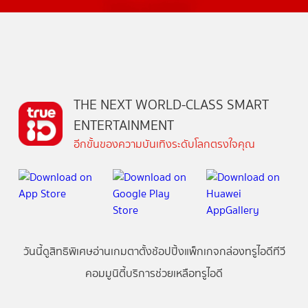
THE NEXT WORLD-CLASS SMART
ENTERTAINMENT
อีกขั้นของความบันเทิงระดับโลกตรงใจคุณ
วันนี้
ดู
สิทธิพิเศษ
อ่าน
เกม
ตาตั้ง
ช้อปปิ้ง
แพ็กเกจ
กล่องทรูไอดีทีวี
คอมมูนิตี้
บริการช่วยเหลือทรูไอดี