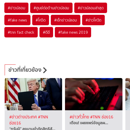
#
ข่าวปลอม
#
ศูนย์ต่อต้านข่าวปลอม
#
ข่าวปลอมล่าสุด
#
fake news
#
โควิด
#
เช็กข่าวปลอม
#
ข่าวโควิด
#
tnn fact check
#
ดีอี
#
fake news 2019
ข่าวที่เกี่ยวข้อง
#ข่าวต่างประเทศ
#TNN
#ข่าวทั่วไทย
#TNN ช่อง16
เตือน! เผยแพร่ข้อมูลผ…
ช่อง16
“ทรัมป์” ลงนามจำกัดสิทธิสั…