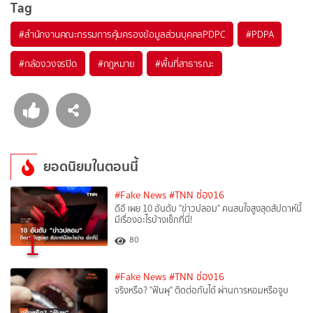
Tag
#
สำนักงานคณะกรรมการคุ้มครองข้อมูลส่วนบุคคลPDPC
#
PDPA
#
กล้องวงจรปิด
#
กฎหมาย
#
พื้นที่สาธารณะ
ยอดนิยมในตอนนี้
#Fake News
#TNN ช่อง16
ดีอี เผย 10 อันดับ "ข่าวปลอม" คนสนใจสูงสุดสัปดาห์นี้
มีเรื่องอะไรบ้างเช็กที่นี่!
1
80
#Fake News
#TNN ช่อง16
จริงหรือ? "ฟันผุ" ติดต่อกันได้ ผ่านการหอมหรือจูบ