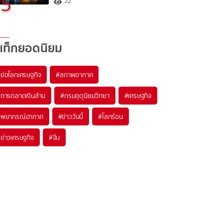
5
22
แท็กยอดนิยม
#
ย่อโลกเศรษฐกิจ
#
สภาพอากาศ
#
การตลาดเงินล้าน
#
กรมอุตุนิยมวิทยา
#
เศรษฐกิจ
#
พยากรณ์อากาศ
#
ข่าววันนี้
#
โลกร้อน
#
ข่าวเศรษฐกิจ
#
จีน