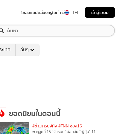
TH
เข้าสู่ระบบ
โหลดแอป
กล่องทรูไอดี ทีวี
ระเทศ
อื่นๆ
ยอดนิยมในตอนนี้
#ข่าวเศรษฐกิจ
#TNN ช่อง16
พายุลูกที่ 15 “จันหอม” จ่อถล่ม “ญี่ปุ่น” 11