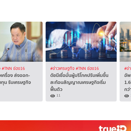
จ
#TNN ช่อง16
#ข่าวเศรษฐกิจ
#TNN ช่อง16
#ข่
งเครื่อง ส่งออก-
ดัชนีเชื่อมั่นผู้บริโภคปรับเพิ่มขึ้น
อัพ
งทุน รับเศรษฐกิจ
สะท้อนสัญญาณเศรษฐกิจเริ่ม
1.6
ฟื้นตัว
กว
11