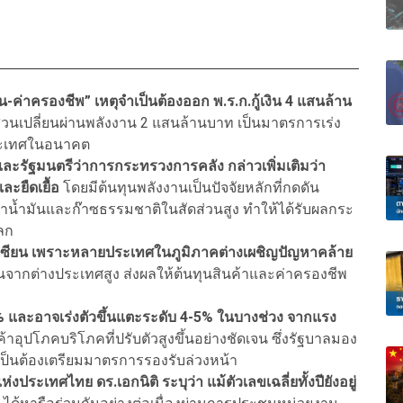
-ค่าครองชีพ” เหตุจำเป็นต้องออก พ.ร.ก.กู้เงิน 4 แสนล้าน
้ส่วนเปลี่ยนผ่านพลังงาน 2 แสนล้านบาท เป็นมาตรการเร่ง
ประเทศในอนาคต
และรัฐมนตรีว่าการกระทรวงการคลัง กล่าวเพิ่มเติมว่า
ะยืดเยื้อ
โดยมีต้นทุนพลังงานเป็นปัจจัยหลักที่กดดัน
้าน้ำมันและก๊าซธรรมชาติในสัดส่วนสูง ทำให้ได้รับผลกระ
ลก
าเซียน เพราะหลายประเทศในภูมิภาคต่างเผชิญปัญหาคล้าย
านจากต่างประเทศสูง ส่งผลให้ต้นทุนสินค้าและค่าครองชีพ
่ 2.9% และอาจเร่งตัวขึ้นแตะระดับ 4-5% ในบางช่วง จากแรง
ุปโภคบริโภคที่ปรับตัวสูงขึ้นอย่างชัดเจน ซึ่งรัฐบาลมอง
เป็นต้องเตรียมมาตรการรองรับล่วงหน้า
ประเทศไทย ดร.เอกนิติ ระบุว่า แม้ตัวเลขเฉลี่ยทั้งปียังอยู่