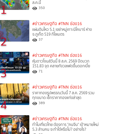
ส.ค.นี้
1
350
#ข่าวเศรษฐกิจ
#TNN ช่อง16
แผ่นดินไหว 5.1 เขย่าหมู่เกาะนิโคบาร์ ห่าง
จ.ภูเก็ต 519 กิโลเมตร
2
37
#ข่าวเศรษฐกิจ
#TNN ช่อง16
หุ้นดาวโจนส์วันนี้ 8 ส.ค. 2569 ปิดบวก
151.83 จุด คลายกังวลเฟดขึ้นดอกเบี้ย
3
71
#ข่าวเศรษฐกิจ
#TNN ช่อง16
ราคาทองรูปพรรณวันนี้ 7 ส.ค. 2569 รวม
ทุกขนาด เช็กราคาทองแท่งล่าสุด
4
389
#ข่าวเศรษฐกิจ
#TNN ช่อง16
ทำไมเที่ยวไทย ต้องการ "คนจีน" เป้าหมายใหม่
5.3 ล้านคน จะทำได้หรือไม่? อย่างไร?