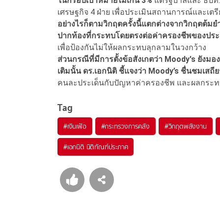
ในกรอบเป้าหมายไม่เกิน 3%
แต่รัฐบาลและ ธปท. 
เศรษฐกิจ 4 ฝ่าย เพื่อประเมินสถานการณ์และเต
อย่างไรก็ตามวิกฤตครั้งนี้แตกต่างจากวิกฤตต้มย
ปากท้องที่กระทบโดยตรงต่อค่าครองชีพของปร
เพื่อป้องกันไม่ให้ผลกระทบลุกลามในวงกว้าง
ส่วนกรณีที่มีการตั้งข้อสังเกตว่า Moody's ยังมอ
เติมนั้น ดร.เอกนิติ ชี้แจงว่า Moody’s ชื่นชม
คนละประเด็นกับปัญหาค่าครองชีพ และผลกระทบ
Tag
#
เงินเฟ้อ
#
กระทรวงการคลัง
#
วิกฤตพลังงาน
#
เอกนิติ นิติทัณฑ์ประภาศ