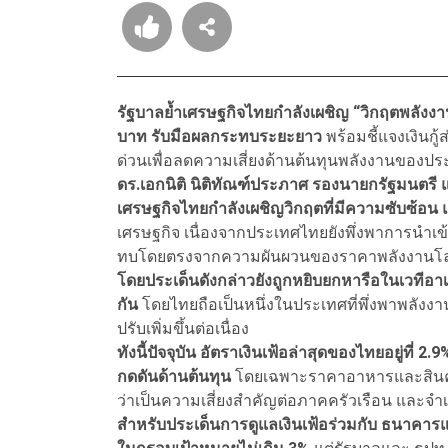
รัฐบาลย้ำเศรษฐกิจไทยกำลังเผชิญ “วิกฤตพลังงาน
บาท รับมือผลกระทบระยะยาว
พร้อมชี้แจงเงินกู
ด่วนเพื่อลดความเสี่ยงด้านต้นทุนพลังงานของ
ดร.เอกนิติ นิติทัณฑ์ประภาศ รองนายกรัฐมนตรี 
เศรษฐกิจไทยกำลังเผชิญวิกฤตที่มีความซับซ้อน แล
เศรษฐกิจ เนื่องจากประเทศไทยยังพึ่งพาการนำเข
ทบโดยตรงจากความผันผวนของราคาพลังงานโ
โดยประเด็นดังกล่าวยังถูกหยิบยกหารือในเวทีอ
กัน
โดยไทยถือเป็นหนึ่งในประเทศที่พึ่งพาพลังง
ปรับเพิ่มขึ้นต่อเนื่อง
ทังนี้ปัจจุบัน อัตราเงินเฟ้อล่าสุดของไทยอยู่ที
กดดันด้านต้นทุน
โดยเฉพาะราคาอาหารและสินค้าอ
ว่าเป็นความเสี่ยงสำคัญต่อภาคครัวเรือน และจำ
สำหรับประเด็นการดูแลเงินเฟ้อร่วมกับ ธนาคารแห่ง