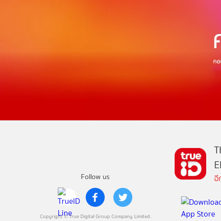
T
E
Follow us
อ
Copyright © True Digital Group Company Limited.