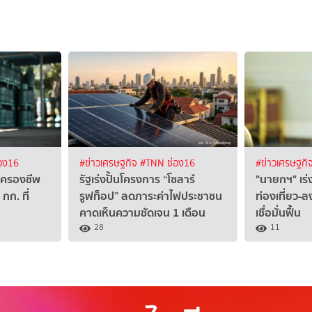
อง16
#ข่าวเศรษฐกิจ
#TNN ช่อง16
#ข่าวเศรษฐกิ
าครองชีพ
รัฐเร่งปั้นโครงการ “โซลาร์
"นายกฯ" เร่
กก. ที่
รูฟท็อป” ลดภาระค่าไฟประชาชน
ท่องเที่ยว-ล
คาดเห็นความชัดเจน 1 เดือน
เชื่อมั่นฟื้น
28
11