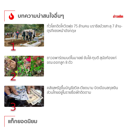
บทความน่าสนใจอื่นๆ
ทั่วโลกติดโควิดพุ่ง 75 ล้านคน บราซิลป่วยทะลุ 7 ล้าน-
ตุรกีแซงหน้าอังกฤษ
1
ชาวอพาร์ตเมนต์ในมาเลย์ ขับไล่-ทุบตี สุนัขท้องแก่
ขณะออกลูก 8 ตัว
2
คลังสหรัฐขึ้นบัญชีสวิส-เวียดนาม บิดเบือนสกุลเงิน
ส่วนไทยอยู่ในรายชื่อเฝ้าติดตาม
3
แท็กยอดนิยม