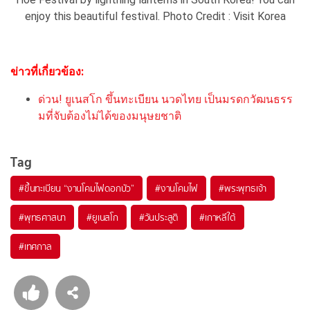
enjoy this beautiful festival. Photo Credit : Visit Korea
ข่าวที่เกี่ยวข้อง:
ด่วน! ยูเนสโก ขึ้นทะเบียน นวดไทย เป็นมรดกวัฒนธรร
มที่จับต้องไม่ได้ของมนุษยชาติ
Tag
#
ขึ้นทะเบียน “งานโคมไฟดอกบัว”
#
งานโคมไฟ
#
พระพุทธเจ้า
#
พุทธศาสนา
#
ยูเนสโก
#
วันประสูติ
#
เกาหลีใต้
#
เทศกาล