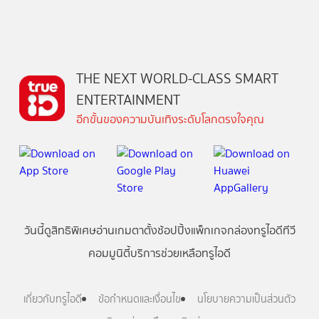
THE NEXT WORLD-CLASS SMART
ENTERTAINMENT
อีกขั้นของความบันเทิงระดับโลกตรงใจคุณ
วันนี้
ดู
สิทธิพิเศษ
อ่าน
เกม
ตาตั้ง
ช้อปปิ้ง
แพ็กเกจ
กล่องทรูไอดีทีวี
คอมมูนิตี้
บริการช่วยเหลือทรูไอดี
เกี่ยวกับทรูไอดี
ข้อกำหนดและเงื่อนไข
นโยบายความเป็นส่วนตัว