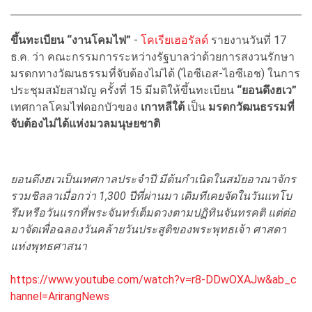
ขึ้นทะเบียน “งานโคมไฟ”
-
โคเรียเฮอรัลด์
รายงานวันที่ 17
ธ.ค. ว่า คณะกรรมการระหว่างรัฐบาลว่าด้วยการสงวนรักษา
มรดกทางวัฒนธรรมที่จับต้องไม่ได้ (ไอซีเอส-ไอซีเอช) ในการ
ประชุมสมัยสามัญ ครั้งที่ 15 มีมติให้ขึ้นทะเบียน
“ยอนดึงฮเว”
เทศกาลโคมไฟดอกบัวของ
เกาหลีใต้
เป็น
มรดกวัฒนธรรมที่
จับต้องไม่ได้แห่งมวลมนุษยชาติ
ยอนดึงฮเวเป็นเทศกาลประจำปี มีต้นกำเนิดในสมัยอาณาจักร
รวมชิลลาเมื่อกว่า 1,300 ปีที่ผ่านมา เดิมทีเคยจัดในวันแทโบ
รึมหรือวันแรกที่พระจันทร์เต็มดวงตามปฏิทินจันทรคติ แต่ต่อ
มาจัดเพื่อฉลองวันคล้ายวันประสูติของพระพุทธเจ้า ศาสดา
แห่งพุทธศาสนา
https://www.youtube.com/watch?v=r8-DDwOXAJw&ab_c
hannel=ArirangNews