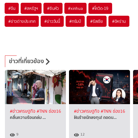
#
จีน
#
สหรัฐฯ
#
ซินหัว
#
xinhua
#
โควิด-19
#
ข่าวต่างประเทศ
#
ข่าววันนี้
#
ทรัมป์
#
รัสเซีย
#
อิหร่าน
ข่าวที่เกี่ยวข้อง
#ข่าวเศรษฐกิจ
#TNN ช่อง16
#ข่าวเศรษฐกิจ
#TNN ช่อง16
คลื่นความร้อนถล่ม …
ฝันร้ายนักลงทุน! ถอดบ…
9
12