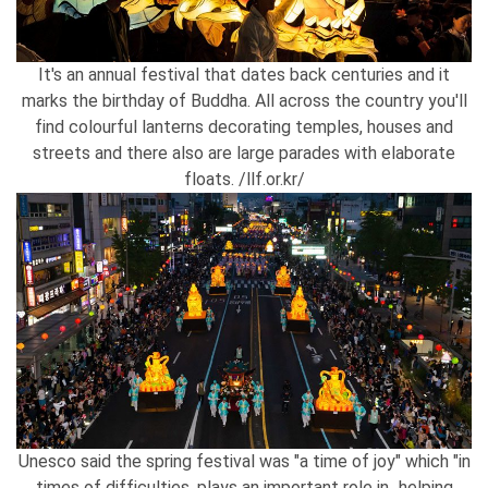
It's an annual festival that dates back centuries and it
marks the birthday of Buddha. All across the country you'll
find colourful lanterns decorating temples, houses and
streets and there also are large parades with elaborate
floats. /llf.or.kr/
Unesco said the spring festival was "a time of joy" which "in
times of difficulties, plays an important role in...helping