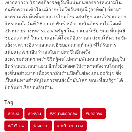
เขากล่าวว่า “เราคงต้องรอดูวันที่แน่นอนของการลงนามใน
บันทึกความเข้าใจ แม้ว่าจะไม่ใช่วันพรุ่งนี้ (อาทิตย์) ก็ตาม”
สงครามเริ่มต้นขึ้นจากการโจมตีของสหรัฐฯ และอิสราเอลต่อ
อิหร่านเมื่อวันที่ 28 กุมภาพันธ์ หลังจากนั้นอิหร่านได้โจมตี
เป้าหมายทางทหารของสหรัฐฯ ในอ่าวเปอร์เซีย ขณะที่กลุ่มฮิ
ซบอลเลาะห์ ในเลบานอนได้โจมตีอิสราเอล ส่งผลให้ความขัด
แย้งระหว่างอิสราเอลและฮิซบอลเลาะห์ กลุ่มที่ได้รับการ
สนับสนุนจากอิหร่านกลับมาปะทุขึ้นอีกครั้ง
สงครามดังกล่าวคร่าชีวิตผู้คนไปหลายพันคน ส่วนใหญ่อยู่ใน
อิหร่านและเลบานอน อีกทั้งยังส่งผลให้ราคาพลังงานโลกพุ่ง
สูงขึ้นอย่างมาก เนื่องจากอิหร่านปิดกั้นช่องแคบฮอร์มุซ ซึ่ง
เป็นเส้นทางสำคัญในการขนส่งน้ำมันโลก ขณะที่สหรัฐฯ ได้
ปิดกั้นท่าเรือของอิหร่าน
Tag
#
ทรัมป์
#
อิหร่าน
#
ลงนามข้อตกลง
#
ข้อตกลง
#
สันติภาพ
#
สงคราม
#
ตะวันออกกลาง