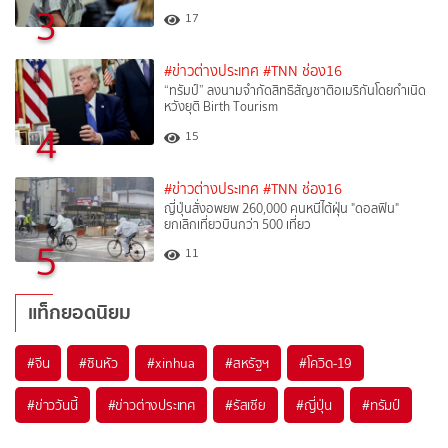
3
17
#ข่าวต่างประเทศ
#TNN ช่อง16
“ทรัมป์” ลงนามจำกัดสิทธิสัญชาติอเมริกันโดยกำเนิด
หวังยุติ Birth Tourism
4
15
#ข่าวต่างประเทศ
#TNN ช่อง16
ญี่ปุ่นสั่งอพยพ 260,000 คนหนีไต้ฝุ่น "ดอลฟิน"
ยกเลิกเที่ยวบินกว่า 500 เที่ยว
5
11
แท็กยอดนิยม
#
จีน
#
ซินหัว
#
xinhua
#
สหรัฐฯ
#
โควิด-19
#
ข่าววันนี้
#
ข่าวต่างประเทศ
#
รัสเซีย
#
ญี่ปุ่น
#
ทรัมป์