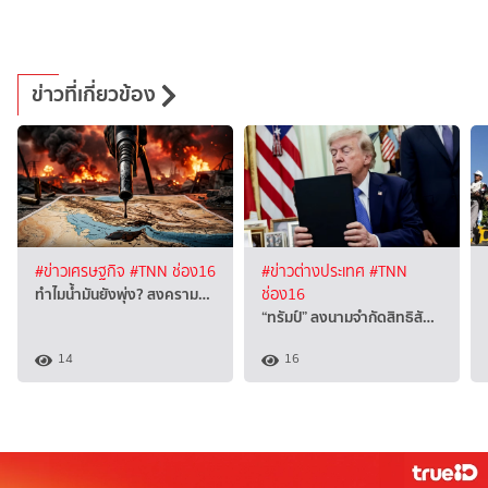
ข่าวที่เกี่ยวข้อง
#ข่าวเศรษฐกิจ
#TNN ช่อง16
#ข่าวต่างประเทศ
#TNN
ทำไมน้ำมันยังพุ่ง? สงคราม…
ช่อง16
“ทรัมป์” ลงนามจำกัดสิทธิสั…
14
16