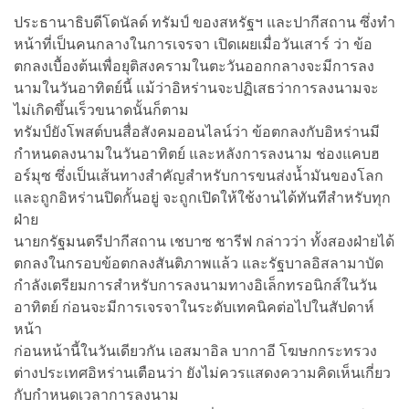
ประธานาธิบดีโดนัลด์ ทรัมป์ ของสหรัฐฯ และปากีสถาน ซึ่งทำ
หน้าที่เป็นคนกลางในการเจรจา เปิดเผยเมื่อวันเสาร์ ว่า ข้อ
ตกลงเบื้องต้นเพื่อยุติสงครามในตะวันออกกลางจะมีการลง
นามในวันอาทิตย์นี้ แม้ว่าอิหร่านจะปฏิเสธว่าการลงนามจะ
ไม่เกิดขึ้นเร็วขนาดนั้นก็ตาม
ทรัมป์ยังโพสต์บนสื่อสังคมออนไลน์ว่า ข้อตกลงกับอิหร่านมี
กำหนดลงนามในวันอาทิตย์ และหลังการลงนาม ช่องแคบฮ
อร์มุซ ซึ่งเป็นเส้นทางสำคัญสำหรับการขนส่งน้ำมันของโลก
และถูกอิหร่านปิดกั้นอยู่ จะถูกเปิดให้ใช้งานได้ทันทีสำหรับทุก
ฝ่าย
นายกรัฐมนตรีปากีสถาน เชบาซ ชารีฟ กล่าวว่า ทั้งสองฝ่ายได้
ตกลงในกรอบข้อตกลงสันติภาพแล้ว และรัฐบาลอิสลามาบัด
กำลังเตรียมการสำหรับการลงนามทางอิเล็กทรอนิกส์ในวัน
อาทิตย์ ก่อนจะมีการเจรจาในระดับเทคนิคต่อไปในสัปดาห์
หน้า
ก่อนหน้านี้ในวันเดียวกัน เอสมาอิล บากาอี โฆษกกระทรวง
ต่างประเทศอิหร่านเตือนว่า ยังไม่ควรแสดงความคิดเห็นเกี่ยว
กับกำหนดเวลาการลงนาม