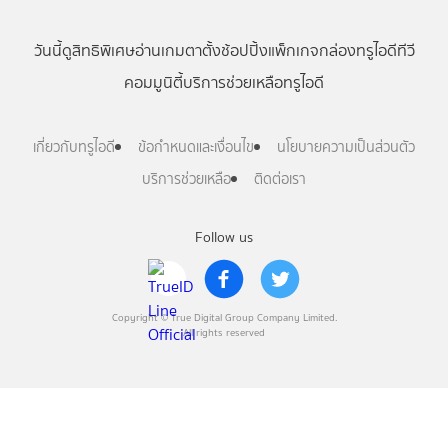
วันนี้
ดู
สิทธิพิเศษ
อ่าน
เกม
ตาตั้ง
ช้อปปิ้ง
แพ็กเกจ
กล่องทรูไอดีทีวี
คอมมูนิตี้
บริการช่วยเหลือทรูไอดี
เกี่ยวกับทรูไอดี
ข้อกำหนดและเงื่อนไข
นโยบายความเป็นส่วนตัว
บริการช่วยเหลือ
ติดต่อเรา
Follow us
Copyright © True Digital Group Company Limited.
All rights reserved