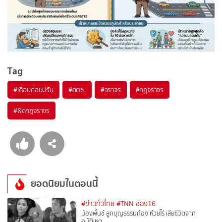
Tag
#
เตือนก่อนปรับ
#
สตช.
#
จราจร
#
กฎจราจร
#
ผิดกฎจราจร
ยอดนิยมในตอนนี้
#ข่าวทั่วไทย
#TNN ช่อง16
น้องพั้นช์ ลูกบุญธรรมก้อง ห้วยไร่ เสียชีวิตจาก
อุบัติเหตุ