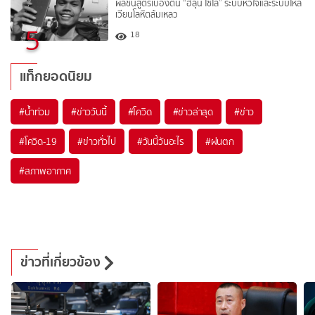
ผลชันสูตรเบื้องต้น “ฮลุน โซโล่” ระบบหัวใจและระบบไหล
เวียนโลหิตล้มเหลว
5
18
แท็กยอดนิยม
#
น้ำท่วม
#
ข่าววันนี้
#
โควิด
#
ข่าวล่าสุด
#
ข่าว
#
โควิด-19
#
ข่าวทั่วไป
#
วันนี้วันอะไร
#
ฝนตก
#
สภาพอากาศ
ข่าวที่เกี่ยวข้อง