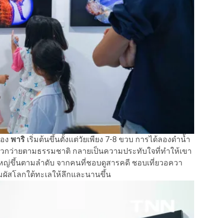
ของ
พาริ
เริ่มต้นขึ้นตั้งแต่วัยเพียง 7-8 ขวบ การได้ลองดำน้ำ
าแหวกว่ายตามธรรมชาติ กลายเป็นความประทับใจที่ทำให้เขา
หญ่ขึ้นตามลำดับ จากคนที่ชอบดูสารคดี ชอบเที่ยวอควา
ัมผัสโลกใต้ทะเลให้ลึกและนานขึ้น