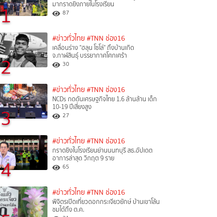
มากราดยิงภายในโรงเรียน
1
87
#ข่าวทั่วไทย
#TNN ช่อง16
เคลื่อนร่าง "ฮลุน โซโล่" ถึงบ้านเกิด
จ.กาฬสินธุ์ บรรยากาศโศกเศร้า
2
30
#ข่าวทั่วไทย
#TNN ช่อง16
NCDs กดดันเศรษฐกิจไทย 1.6 ล้านล้าน เด็ก
10-19 ปีเสี่ยงสูง
3
27
#ข่าวทั่วไทย
#TNN ช่อง16
กราดยิงในโรงเรียนย่านนนทบุรี สธ.อัปเดต
อาการล่าสุด วิกฤต 9 ราย
4
65
#ข่าวทั่วไทย
#TNN ช่อง16
พิจิตรเปิดเที่ยวดอกกระเจียวยักษ์ บ้านเขาโล้น
ชมได้ถึง ต.ค.