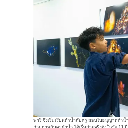
พาริ จึงเริ่มเรียนดำน้ำกับครู สอบใบอนุญาตดำน้ำไ
ถ่ายภาพกับครูดำน้ำ ได้เริ่มถ่ายจริงจังในวัย 11 