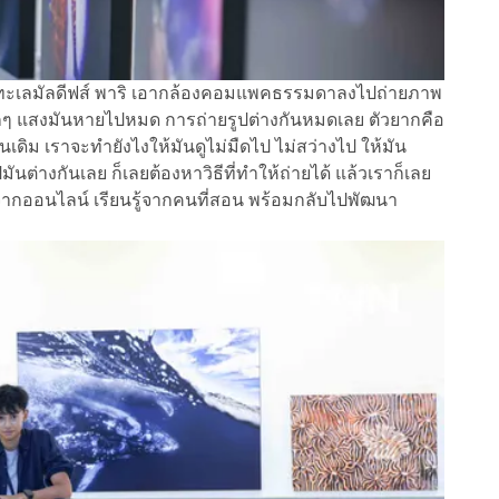
ยวทะเลมัลดีฟส์ พาริ เอากล้องคอมแพคธรรมดาลงไปถ่ายภาพ
ลึกๆ แสงมันหายไปหมด การถ่ายรูปต่างกันหมดเลย ตัวยากคือ
เดิม เราจะทำยังไงให้มันดูไม่มืดไป ไม่สว่างไป ให้มัน
นต่างกันเลย ก็เลยต้องหาวิธีที่ทำให้ถ่ายได้ แล้วเราก็เลย
นรู้จากออนไลน์ เรียนรู้จากคนที่สอน พร้อมกลับไปพัฒนา