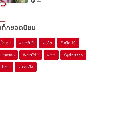
5
21
แท็กยอดนิยม
#
น้ำท่วม
#
ข่าววันนี้
#
โควิด
#
โควิด-19
#
ข่าวล่าสุด
#
ข่าวทั่วไป
#
ข่าว
#
gallerytnn
#
ฝนตก
#
กราดยิง