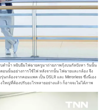
อบดำน้ำ หยิบยืมไฟฉายครูมาถ่ายภาพกุ้งบนกัลปังหา วันนั้น
ม่ๆตอนนั้นอย่างการใช้ไฟ หลังจากนั้น ไฟฉายและกล้อง จึง
บรุ่นกล้องจากคอมแพค เป็น DSLR และ Mirrorless ซึ่งนี่เอง
กล้องใหญ่ที่ต้องปรับอะไรหลายอย่างแล้ว ก็อาจจะไม่ได้ภาพ