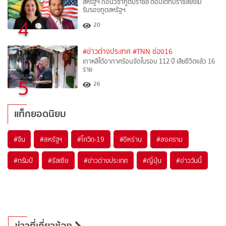
สหรัฐฯ ถอนวีซ่าทูตบราซิล ตอบโต้ที่บราซิลยังไม่
รับรองทูตสหรัฐฯ
4
20
#ข่าวต่างประเทศ
#TNN ช่อง16
เกาหลีใต้อากาศร้อนจัดในรอบ 112 ปี เสียชีวิตแล้ว 16
ราย
5
26
แท็กยอดนิยม
#
จีน
#
สหรัฐฯ
#
โควิด-19
#
อิหร่าน
#
สงคราม
#
ทรัมป์
#
รัสเซีย
#
ข่าวต่างประเทศ
#
ญี่ปุ่น
#
ข่าววันนี้
ข่าวที่เกี่ยวข้อง