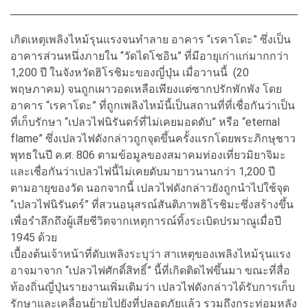
เกิดเหตุเพลิงไหม้รุนแรงจนทำลาย อาคาร “เรคาโดะ” ซึ่งเป็น
อาคารส่วนหนึ่งภายใน “วัดไดโชอิน” ที่มีอายุเก่าแก่มากกว่า
1,200 ปี ในจังหวัดฮิโรชิมะของญี่ปุ่น เมื่อวานนี้ (20
พฤษภาคม) จนถูกเผาวอดเหลือเพียงแต่ซากปรักพักพัง โดย
อาคาร “เรคาโดะ” ที่ถูกเพลิงไหม้นี้เป็นสถานที่ที่เชื่อกันว่าเป็น
ที่เก็บรักษา “เปลวไฟนิรันดร์ที่ไม่เคยมอดดับ” หรือ “eternal
flame” ซึ่งเปลวไฟดังกล่าวถูกจุดขึ้นครั้งแรกโดยพระภิกษุชาว
พุทธในปี ค.ศ. 806 ตามข้อมูลของสมาคมท่องเที่ยวมิยาจิมะ
และเชื่อกันว่าเปลวไฟนี้ไม่เคยดับมายาวนานกว่า 1,200 ปี
ตามอายุของวัด นอกจากนี้ เปลวไฟดังกล่าวยังถูกนำไปใช้จุด
“เปลวไฟนิรันดร์” ที่สวนอนุสรณ์สันติภาพฮิโรชิมะซึ่งสร้างขึ้น
เพื่อรำลึกถึงผู้เสียชีวิตจากเหตุการณ์ทิ้งระเบิดปรมาณูเมื่อปี
1945 ด้วย
เบื้องต้นเจ้าหน้าที่ดับเพลิงระบุว่า สาเหตุของเพลิงไหม้รุนแรง
อาจมาจาก “เปลวไฟศักดิ์สิทธิ์” นี้ที่เกิดติดไฟขึ้นมา ขณะที่สื่อ
ท้องถิ่นญี่ปุ่นรายงานเพิ่มเติมว่า เปลวไฟดังกล่าวได้รับการเก็บ
รักษาและเคลื่อนย้ายไปยังที่ปลอดภัยแล้ว รวมถึงกระท่อมหลัง