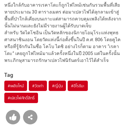
หนึ่งใกล้กับอาคารเรคาโดะก็ถูกไฟไหม้เช่นกันรวมพื้นที่เสีย
หายประมาณ 30 ตารางเมตร ต่อมาเปลวไฟได้ลุกลามเข้าสู่
พื้นที่ป่าใกล้เคียงบนเกาะแต่สามารถควบคุมเพลิงได้หลังจาก
นั้นไม่นานและยังไม่มีรายงานผู้ได้รับบาดเจ็บ
สำหรับ วัดไดโชอิน เป็นวัดหลักของนิกายโอมุโระแห่งพุทธ
ศาสนาชินงอน โดยวัดแห่งนี้ก่อตั้งขึ้นในปี ค.ศ. 806 โดยคูไค
หรือที่รู้จักกันในชื่อ โคโบ ไดชิ อย่างไรก็ตาม อาคาร “เรคา
โดะ” เคยถูกไฟไหม้มาแล้วครั้งหนึ่งในปี 2005 แต่ในครั้งนั้น
พระภิกษุสามารถรักษาเปลวไฟนิรันดร์เอาไว้ได้สำเร็จ
Tag
#
เพลิงไหม้
#
วัดเก่า
#
ญี่ปุ่น
#
ฮิโรชิมะ
#
เปลวไฟศักดิ์สิทธิ์