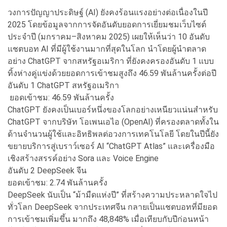
วงการปัญญาประดิษฐ์ (AI) ยังคงร้อนแรงอย่างต่อเนื่องในปี
2025 โดยข้อมูลจากการจัดอันดับยอดการเยี่ยมชมเว็บไซต์
ประจำปี (มกราคม–สิงหาคม 2025) เผยให้เห็นว่า 10 อันดับ
แชตบอท AI ที่มีผู้ใช้งานมากที่สุดในโลก นำโดยผู้นำตลาด
อย่าง ChatGPT จากสหรัฐอเมริกา ที่ยังคงครองอันดับ 1 แบบ
ทิ้งห่างคู่แข่งด้วยยอดการเข้าชมสูงถึง 46.59 พันล้านครั้งต่อปี
อันดับ 1 ChatGPT สหรัฐอเมริกา
ยอดเข้าชม: 46.59 พันล้านครั้ง
ChatGPT ยังคงเป็นเบอร์หนึ่งของโลกอย่างเหนียวแน่นสำหรับ
ChatGPT จากบริษัท โอเพนเอไอ (OpenAI) ที่ครองตลาดทั้งใน
ด้านจำนวนผู้ใช้และอิทธิพลต่อวงการเทคโนโลยี โดยในปีนี้ยัง
ขยายบริการสู่เบราว์เซอร์ AI “ChatGPT Atlas” และเครื่องมือ
เชิงสร้างสรรค์อย่าง Sora และ Voice Engine
อันดับ 2 DeepSeek จีน
ยอดเข้าชม: 2.74 พันล้านครั้ง
DeepSeek นับเป็น “ม้ามืดแห่งปี” ที่สร้างความประหลาดใจไป
ทั่วโลก DeepSeek จากประเทศจีน กลายเป็นแชตบอทที่มียอด
การเข้าชมเพิ่มขึ้น มากถึง 48,848% เมื่อเทียบกับปีก่อนหน้า