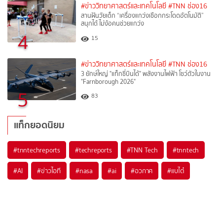
#ข่าววิทยาศาสตร์และเทคโนโลยี
#TNN ช่อง16
สานฝันวัยเด็ก “เครื่องแกว่งเชือกกระโดดอัตโนมัติ”
สนุกได้ ไม่ง้อคนช่วยแกว่ง
4
15
#ข่าววิทยาศาสตร์และเทคโนโลยี
#TNN ช่อง16
3 ยักษ์ใหญ่ "แท็กซี่บินได้" พลังงานไฟฟ้า โชว์ตัวในงาน
"Farnborough 2026"
5
83
แท็กยอดนิยม
#
tnntechreports
#
techreports
#
TNN Tech
#
tnntech
#
AI
#
ข่าวไอที
#
nasa
#
ai
#
อวกาศ
#
แบไต๋