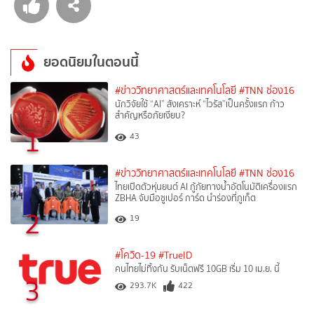
ยอดนิยมในตอนนี้
#ข่าววิทยาศาสตร์และเทคโนโลยี
#TNN ช่อง16
นักวิจัยใช้ “AI” สังเคราะห์ “ไวรัส”เป็นครั้งแรก ก้าว
สำคัญหรือภัยเงียบ?
1
43
#ข่าววิทยาศาสตร์และเทคโนโลยี
#TNN ช่อง16
ไทยเปิดตัวหุ่นยนต์ AI กู้ภัยทางน้ำอัตโนมัติเครื่องแรก
ZBHA จับมือซูเปอร์ การ์ด นำร่องที่ภูเก็ต
2
19
#โควิด-19
#TrueID
คนไทยไม่ทิ้งกัน รับเน็ตฟรี 10GB เริ่ม 10 เม.ย. นี้
3
293.7K
422