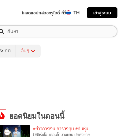
TH
เข้าสู่ระบบ
โหลดแอป
กล่องทรูไอดี ทีวี
ระเทศ
อื่นๆ
ยอดนิยมในตอนนี้
#ข่าวการเงิน การลงทุน
#ทันหุ้น
ORIเร่งโอนคอนโดบางแสน ปักธงขาย