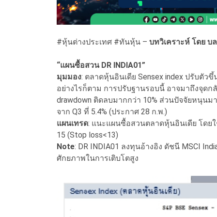
#หุ้นต่างประเทศ #ทันหุ้น –
บทวิเคราะห์ โดย บล
“แผนซื้อสวน DR INDIA01”
มุมมอง
: ตลาดหุ้นอินเดีย Sensex index ปรับตัวขึ
อย่างไรก็ตาม การปรับฐานรอบนี้ อาจมาถึงจุดก
drawdown ติดลบมากกว่า 10% ส่วนปัจจัยหนุน
จาก Q3 ที่ 5.4% (ประกาศ 28 ก.พ.)
แผนเทรด
: แนะแผนซื้อสวนตลาดหุ้นอินเดีย โดยใช้ด
15 (Stop loss<13)
Note
: DR INDIA01 ลงทุนอ้างอิง ดัชนี MSCI Ind
ศักยภาพในการเติบโตสูง