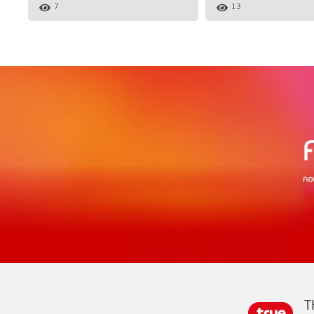
7
13
T