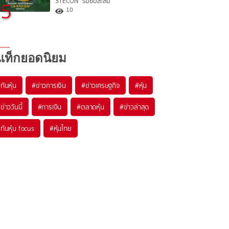
STECON” รอย่อสะสม
5
10
แท็กยอดนิยม
#
ทันหุ้น
#
ข่าวการเงิน
#
ข่าวเศรษฐกิจ
#
หุ้น
#
ข่าววันนี้
#
การเงิน
#
ตลาดหุ้น
#
ข่าวล่าสุด
#
ทันหุ้น focus
#
หุ้นไทย