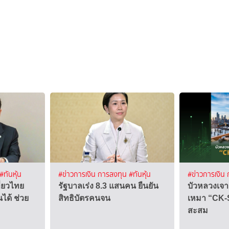
#ทันหุ้น
#ข่าวการเงิน การลงทุน
#ทันหุ้น
#ข่าวการเงิน
ี่ยวไทย
รัฐบาลเร่ง 8.3 แสนคน ยืนยัน
บัวหลวงเจาะ
นได้ ช่วย
สิทธิบัตรคนจน
เหมา “CK-
สะสม