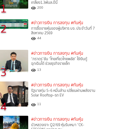
เกลี้ยง1.3พันล.ปีนี้
1
200
#ข่าวการเงิน การลงทุน
#ทันหุ้น
2
การซื้อขายหุ้นของผู้บริหาร บจ. ประจำวันที่ 7
สิงหาคม 2569
44
#ข่าวการเงิน การลงทุน
#ทันหุ้น
“ภราดร”ยัน “ไทยเที่ยวไทยพลัส” ใช้เงินกู้
ฉุกเฉินได้ ช่วยธุรกิจรายเล็ก
3
13
#ข่าวการเงิน การลงทุน
#ทันหุ้น
รัฐบาลทุ่ม 5–6 หมื่นล้าน เปลี่ยนผ่านพลังงาน
Solar Rooftop–รถ EV
4
11
#ข่าวการเงิน การลงทุน
#ทันหุ้น
บัวหลวงเจาะ Q2/69 หุ้นรับเหมา “CK-