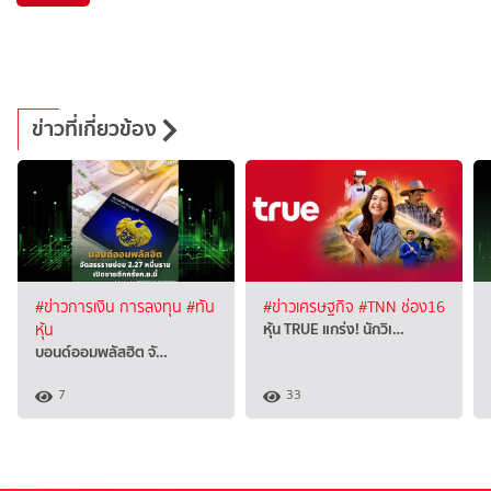
ข่าวที่เกี่ยวข้อง
#ข่าวการเงิน การลงทุน
#ทัน
#ข่าวเศรษฐกิจ
#TNN ช่อง16
หุ้น TRUE แกร่ง! นักวิเ…
หุ้น
บอนด์ออมพลัสฮิต จั…
7
33