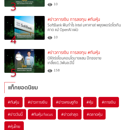
3
10
#ข่าวการเงิน การลงทุน
#ทันหุ้น
SoftBank ฟันกำไร Intel มหาศาล! พยุงพอร์ตโตเกิน
คาด แม้ OpenAI แผ่ว
4
10
#ข่าวการเงิน การลงทุน
#ทันหุ้น
ORIเร่งโอนคอนโดบางแสน ปักธงขาย
เกลี้ยง1.3พันล.ปีนี้
5
158
แท็กยอดนิยม
#
ทันหุ้น
#
ข่าวการเงิน
#
ข่าวเศรษฐกิจ
#
หุ้น
#
การเงิน
#
ข่าววันนี้
#
ทันหุ้น focus
#
ข่าวล่าสุด
#
ตลาดหุ้น
#
หุ้นไทย