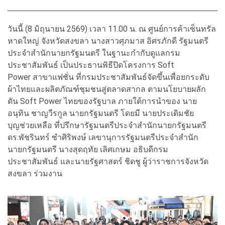
วันนี้ (8 มิถุนายน 2569) เวลา 11.00 น. ณ ศูนย์การค้าเซ็นทรัล
หาดใหญ่ จังหวัดสงขลา นางสาวศุภมาส อิศรภักดี รัฐมนตรี
ประจำสำนักนายกรัฐมนตรี ในฐานะกำกับดูแลกรม
ประชาสัมพันธ์ เป็นประธานพิธีปิดโครงการ Soft
Power สาขาแฟชั่น ที่กรมประชาสัมพันธ์จัดขึ้นเพื่อยกระดับ
ผ้าไทยและผลิตภัณฑ์ชุมชนสู่ตลาดสากล ตามนโยบายผลัก
ดัน Soft Power ไทยของรัฐบาล ภายใต้การนำของ นาย
อนุทิน ชาญวีรกูล นายกรัฐมนตรี โดยมี นายประเดิมชัย
บุญช่วยเหลือ ที่ปรึกษารัฐมนตรีประจำสำนักนายกรัฐมนตรี
ดร.พัชรินทร์ ซำศิริพงษ์ เลขานุการรัฐมนตรีประจำสำนัก
นายกรัฐมนตรี นางสุดฤทัย เลิศเกษม อธิบดีกรม
ประชาสัมพันธ์ และนายรัฐศาสตร์ ชิดชู ผู้ว่าราชการจังหวัด
สงขลา ร่วมงาน