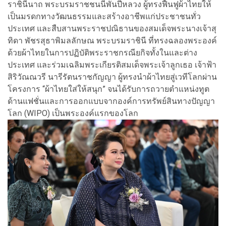
ราชินีนาถ พระบรมราชชนนีพันปีหลวง ผู้ทรงฟื้นฟูผ้าไทยให้
เป็นมรดกทางวัฒนธรรมและสร้างอาชีพแก่ประชาชนทั่ว
ประเทศ และสืบสานพระราชปณิธานของสมเด็จพระนางเจ้าสุ
ทิดา พัชรสุธาพิมลลักษณ พระบรมราชินี ที่ทรงฉลองพระองค์
ด้วยผ้าไทยในการปฏิบัติพระราชกรณียกิจทั้งในและต่าง
ประเทศ และร่วมเฉลิมพระเกียรติสมเด็จพระเจ้าลูกเธอ เจ้าฟ้า
สิริวัณณวรี นารีรัตนราชกัญญา ผู้ทรงนำผ้าไทยสู่เวทีโลกผ่าน
โครงการ “ผ้าไทยใส่ให้สนุก” จนได้รับการถวายตำแหน่งทูต
ด้านแฟชั่นและการออกแบบจากองค์การทรัพย์สินทางปัญญา
โลก (WIPO) เป็นพระองค์แรกของโลก