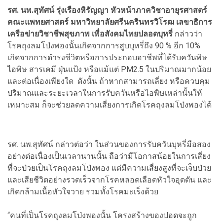
รศ. นพ.สุทัศน์ รุ่งเรืองหิรัญญา หัวหน้าภาควิชาอายุรศาสตร์
คณะแพทยศาสตร์ มหาวิทยาลัยศรีนครินทรวิโรฒ เลขาธิการ
เครือข่ายวิชาชีพสุขภาพ เพื่อสังคมไทยปลอดบุหรี่
กล่าวว่า
โรคถุงลมโป่งพองนั้นเกิดจากการสูบบุหรี่ถึง 90 % อีก 10%
เกิดจากการดำรงชีวิตหรือการประกอบอาชีพที่ได้รับควันพิษ
ไอพิษ สารเคมี ฝุ่นแป้ง หรือแม้แต่ PM2.5 ในปริมาณมากน้อย
และต่อเนื่องเพียงใด ดังนั้น ถ้าหากสามารถเลี่ยง หรือควบคุม
ปริมาณและระยะเวลาในการรับควันหรือไอพิษเหล่านั้นให้
เหมาะสม ก็จะช่วยลดความเสี่ยงการเกิดโรคถุงลมโป่งพองได้
รศ. นพ.สุทัศน์ กล่าวต่อว่า ในส่วนของการรับควันบุหรี่มือสอง
อย่างต่อเนื่องเป็นเวลานานนั้น ถือว่ามีโอกาสน้อยในการเสี่ยง
ที่จะป่วยเป็นโรคถุงลมโป่งพอง แต่มีความเสี่ยงสูงที่จะเจ็บป่วย
และเสียชีวิตอย่างรวดเร็วจากโรคหลอดเลือดหัวใจอุดตัน และ
เกิดกล้ามเนื้อหัวใจวาย รวมทั้งโรคมะเร็งด้วย
“คนที่เป็นโรคถุงลมโป่งพองนั้น โครงสร้างของปอดจะถูก