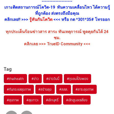
--------------------
เกาะติดสถานการณ์โควิด-19 ทันความเคลื่อนไหว ได้ความรู้
ที่ถูกต้อง ส่งตรงถึงมือคุณ
คลิกเลย!! >>>
รู้ทันกันโควิด
<<< หรือ กด *301*35# โทรออก
ทุกประเด็นร้อนข่าวสาร สาระ ทันเหตุการณ์ พูดคุยกันได้ 24
ชม.
คลิกเลย >>>
TrueID Community
<<<
Tag
#
thaihealth
#
ข่าว
#
ข่าววันนี้
#
ถุงลมโป่งพอง
#
ทันกระแสสุขภาพ
#
สร้างสุข
#
สสส.
#
สาระสุขภาพ
#
สุขภาพ
#
สุขภาวะ
#
เลิกบุหรี่
#
เลิกสูบลดเสี่ยง