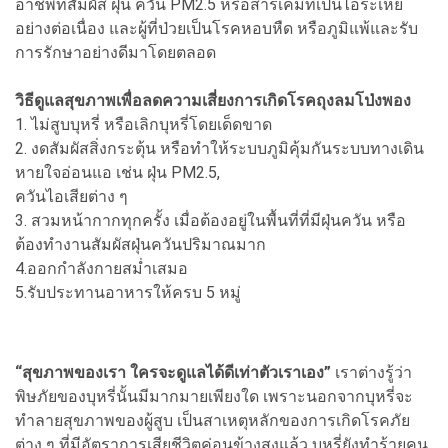
อาชีพที่สัมผัส ฝุ่น ควัน PM2.5 หรือสารเคมีที่เป็นไอระเหย
อย่างต่อเนื่อง และผู้ที่ป่วยเป็นโรคหอบหืด หรือภูมิแพ้และรับ
การรักษาอย่างดีมาโดยตลอด
วิธีดูแลสุขภาพเพื่อลดความเสี่ยงการเกิดโรคถุงลมโป่งพอง
1. ไม่สูบบุหรี่ หรือเลิกบุหรี่โดยเด็ดขาด
2. งดสัมผัสสิ่งกระตุ้น หรือทำให้ระบบภูมิคุ้มกันระบบทางเดิน
หายใจอ่อนแอ เช่น ฝุ่น PM2.5,
ควันไอเสียต่าง ๆ
3. สวมหน้ากากทุกครั้ง เมื่อต้องอยู่ในพื้นที่ที่มีฝุ่นควัน หรือ
ต้องทำงานสัมผัสฝุ่นควันปริมาณมาก
4.ออกกำลังกายสม่ำเสมอ
5.รับประทานอาหารให้ครบ 5 หมู่
“สุขภาพของเรา ใครจะดูแลได้ดีเท่าตัวเราเอง”
เราต่างรู้ว่า
พิษภัยของบุหรี่นั้นมีมากมายเพียงใด เพราะนอกจากบุหรี่จะ
ทำลายสุขภาพของผู้สูบ เป็นสาเหตุหลักของการเกิดโรคภัย
ต่าง ๆ ที่มีอัตราการเสียชีวิตค่อนข้างสูงแล้ว บุหรี่ยังทำร้ายคน