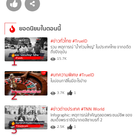
ยอดนิยมในตอนนี้
#ข่าวทั่วไทย
#TrueID
รวม เหตุการณ์ "น้ำท่วมใหญ่" ในประเทศไทย จากอดีต
ถึงปัจจุบัน
1
15.7K
#บทความพิเศษ
#TrueID
ในบ่อนกาสิโนมีอะไรบ้าง
2
3.7K
1
#ข่าวต่างประเทศ
#TNN World
Infographic: เหตุการณ์สำคัญตลอดพระชนม์ชีพ ของ
สมเด็จพระราชินีนาถเอลิซาเบธที่ 2
3
2.5K
1