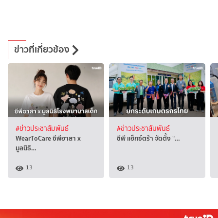
ข่าวที่เกี่ยวข้อง
#ข่าวประชาสัมพันธ์
#ข่าวประชาสัมพันธ์
WearToCare ซีพีอาสา x
ซีพี แอ็กซ์ตร้า จัดตั้ง “…
มูลนิธิ…
13
13