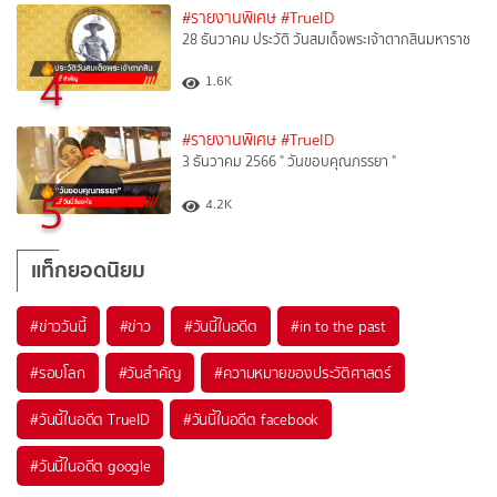
#รายงานพิเศษ
#TrueID
28 ธันวาคม ประวัติ วันสมเด็จพระเจ้าตากสินมหาราช
4
1.6K
#รายงานพิเศษ
#TrueID
3 ธันวาคม 2566 " วันขอบคุณภรรยา "
5
4.2K
แท็กยอดนิยม
#
ข่าววันนี้
#
ข่าว
#
วันนี้ในอดีต
#
in to the past
#
รอบโลก
#
วันสำคัญ
#
ความหมายของประวัติศาสตร์
#
วันนี้ในอดีต TrueID
#
วันนี้ในอดีต facebook
#
วันนี้ในอดีต google