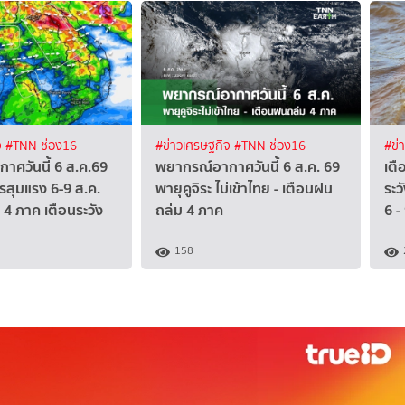
จ
#TNN ช่อง16
#ข่าวเศรษฐกิจ
#TNN ช่อง16
#ข่
าศวันนี้ 6 ส.ค.69
พยากรณ์อากาศวันนี้ 6 ส.ค. 69
เตื
รสุมแรง 6-9 ส.ค.
พายุคูจิระ ไม่เข้าไทย - เตือนฝน
ระว
4 ภาค เตือนระวัง
ถล่ม 4 ภาค
6 -
158