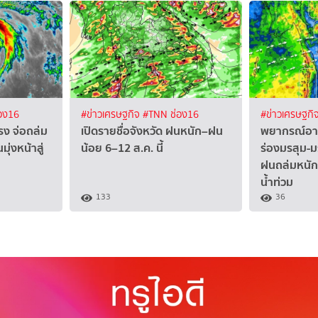
อง16
#ข่าวเศรษฐกิจ
#TNN ช่อง16
#ข่าวเศรษฐกิ
แรง จ่อถล่ม
เปิดรายชื่อจังหวัด ฝนหนัก–ฝน
พยากรณ์อาก
มุ่งหน้าสู่
น้อย 6–12 ส.ค. นี้
ร่องมรสุม-ม
ฝนถล่มหนัก 
น้ำท่วม
133
36