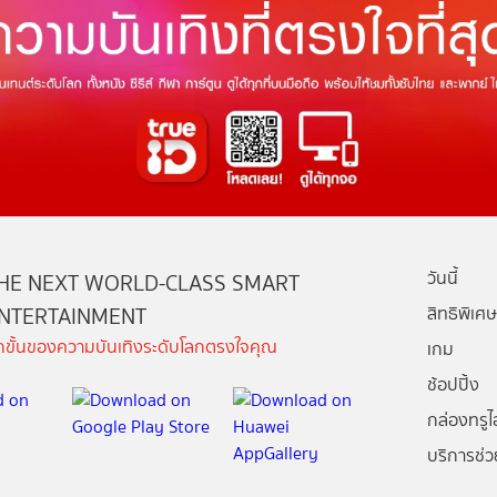
วันนี้
HE NEXT WORLD-CLASS SMART
NTERTAINMENT
สิทธิพิเศษ
ีกขั้นของความบันเทิงระดับโลกตรงใจคุณ
เกม
ช้อปปิ้ง
กล่องทรูไอ
บริการช่ว