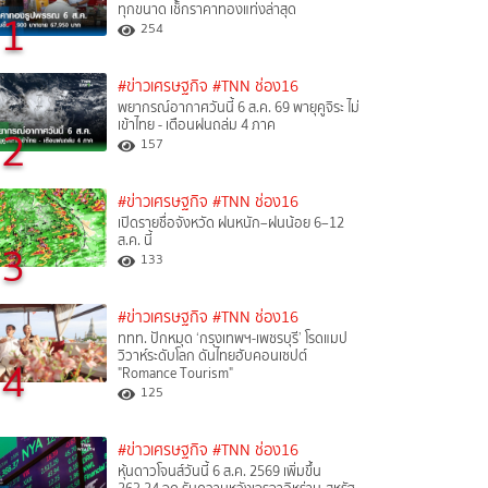
ทุกขนาด เช็กราคาทองแท่งล่าสุด
1
254
#ข่าวเศรษฐกิจ
#TNN ช่อง16
พยากรณ์อากาศวันนี้ 6 ส.ค. 69 พายุคูจิระ ไม่
เข้าไทย - เตือนฝนถล่ม 4 ภาค
2
157
#ข่าวเศรษฐกิจ
#TNN ช่อง16
เปิดรายชื่อจังหวัด ฝนหนัก–ฝนน้อย 6–12
ส.ค. นี้
3
133
#ข่าวเศรษฐกิจ
#TNN ช่อง16
ททท. ปักหมุด ‘กรุงเทพฯ-เพชรบุรี’ โรดแมป
วิวาห์ระดับโลก ดันไทยฮับคอนเซปต์
4
"Romance Tourism"
125
#ข่าวเศรษฐกิจ
#TNN ช่อง16
หุ้นดาวโจนส์วันนี้ 6 ส.ค. 2569 เพิ่มขึ้น