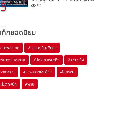
263.24 จุด รับความหวังเจรจาอิหร่าน-สหรัฐ
5
82
แท็กยอดนิยม
#
สภาพอากาศ
#
กรมอุตุนิยมวิทยา
#
พยากรณ์อากาศ
#
ย่อโลกเศรษฐกิจ
#
เศรษฐกิจ
#
ราคาทอง
#
การตลาดเงินล้าน
#
โลกร้อน
#
ฝนตกหนัก
#
พายุ