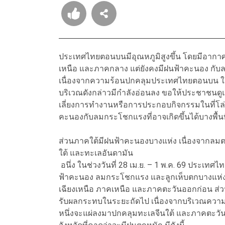
ประเทศไทยตอนบนมีอุณหภูมิสูงขึ้น โดยมีอากา
เหนือ และภาคกลาง แต่ยังคงมีฝนฟ้าคะนอง กั
เนื่องจากความร้อนปกคลุมประเทศไทยตอนบน ใน
บริเวณดังกล่าวมีกำลังอ่อนลง ขอให้ประชาชนดู
เลี่ยงการทำงานหรือการประกอบกิจกรรมในที่โล่
คะนองกับลมกระโชกแรงที่อาจเกิดขึ้นได้บางพื้นที
ส่วนภาคใต้มีฝนฟ้าคะนองบางแห่ง เนื่องจากลม
ใต้ และทะเลอันดามัน
อนึ่ง ในช่วงวันที่ 28 เม.ย. – 1 พ.ค. 69 ประเ
ฟ้าคะนอง ลมกระโชกแรง และลูกเห็บตกบางแห่ง ร
เฉียงเหนือ ภาคเหนือ และภาคตะวันออกก่อน ส
รับผลกระทบในระยะถัดไป เนื่องจากบริเวณคว
หนึ่งจะแผ่ลงมาปกคลุมทะเลจีนใต้ และภาคตะว