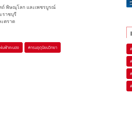
ิตถ์ พิษณุโลก และเพชรบูรณ์
ะราชบุรี
และตราด
ฝนฟ้าคะนอง
#
กรมอุตุนิยมวิทยา