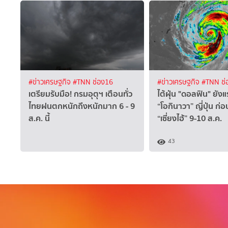
#ข่าวเศรษฐกิจ
#TNN ช่อง16
#ข่าวเศรษฐกิจ
#TNN ช่
เตรียมรับมือ! กรมอุตุฯ เตือนทั่ว
ไต้ฝุ่น "ดอลฟิน" ยัง
ไทยฝนตกหนักถึงหนักมาก 6 - 9
“โอกินาวา” ญี่ปุ่น ก่อน
ส.ค. นี้
“เซี่ยงไฮ้” 9-10 ส.ค.
43