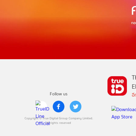
T
E
Follow us
อ
Copyright © True Digital Group Company Limited.
All rights reserved