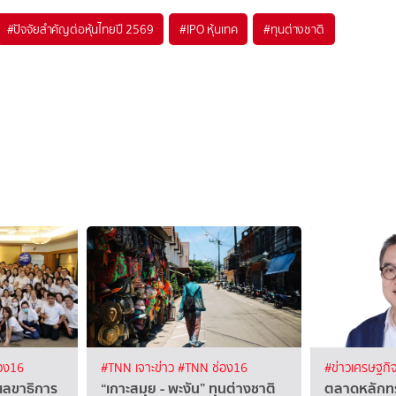
#
ปัจจัยสำคัญต่อหุ้นไทยปี 2569
#
IPO หุ้นเทค
#
ทุนต่างชาติ
อง16
#TNN เจาะข่าว
#TNN ช่อง16
#ข่าวเศรษฐกิ
เลขาธิการ
“เกาะสมุย - พะงัน” ทุนต่างชาติ
ตลาดหลักทรั