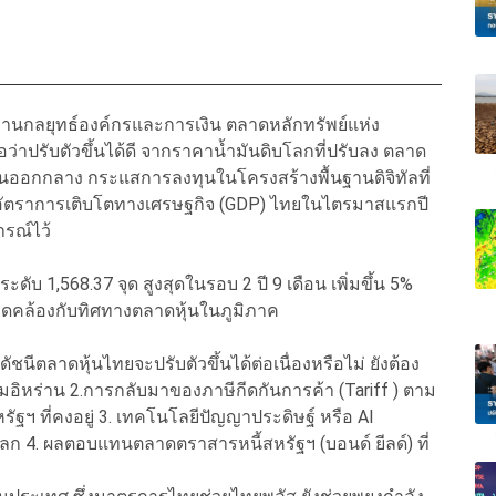
งานกลยุทธ์องค์กรและการเงิน ตลาดหลักทรัพย์แห่ง
ว่าปรับตัวขึ้นได้ดี จากราคาน้ำมันดิบโลกที่ปรับลง ตลาด
วันออกกลาง กระแสการลงทุนในโครงสร้างพื้นฐานดิจิทัลที่
 อัตราการเติบโตทางเศรษฐกิจ (GDP) ไทยในไตรมาสแรกปี
ารณ์ไว้
ะดับ 1,568.37 จุด สูงสุดในรอบ 2 ปี 9 เดือน เพิ่มขึ้น 5%
อดคล้องกับทิศทางตลาดหุ้นในภูมิภาค
ชนีตลาดหุ้นไทยจะปรับตัวขึ้นได้ต่อเนื่องหรือไม่ ยังต้อง
มอิหร่าน 2.การกลับมาของภาษีกีดกันการค้า (Tariff ) ตาม
ฐฯ ที่คงอยู่ 3. เทคโนโลยีปัญญาประดิษฐ์ หรือ AI
่ยนโลก 4. ผลตอบแทนตลาดตราสารหนี้สหรัฐฯ (บอนด์ ยีลด์) ที่