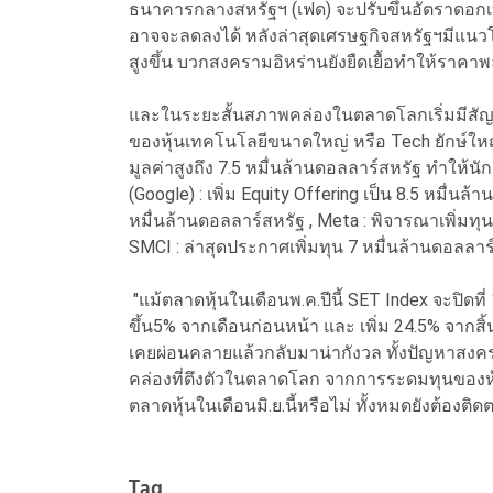
ธนาคารกลางสหรัฐฯ (เฟด) จะปรับขึ้นอัตราดอกเบี้
อาจจะลดลงได้ หลังล่าสุดเศรษฐกิจสหรัฐฯมีแนว
สูงขึ้น บวกสงครามอิหร่านยังยืดเยื้อทำให้ราคาพล
และในระยะสั้นสภาพคล่องในตลาดโลกเริ่มมีสัญ
ของหุ้นเทคโนโลยีขนาดใหญ่ หรือ Tech ยักษ์ใหญ่
มูลค่าสูงถึง 7.5 หมื่นล้านดอลลาร์สหรัฐ ทำให้น
(Google) : เพิ่ม Equity Offering เป็น 8.5 หมื่นล
หมื่นล้านดอลลาร์สหรัฐ , Meta : พิจารณาเพิ่มทุน (ก
SMCI : ล่าสุดประกาศเพิ่มทุน 7 หมื่นล้านดอลลาร์ส
"แม้ตลาดหุ้นในเดือนพ.ค.ปีนี้ SET Index จะปิดที่ 
ขึ้น5% จากเดือนก่อนหน้า และ เพิ่ม 24.5% จากสิ้นป
เคยผ่อนคลายแล้วกลับมาน่ากังวล ทั้งปัญหาสงคราม
คล่องที่ตึงตัวในตลาดโลก จากการระดมทุนของห
ตลาดหุ้นในเดือนมิ.ย.นี้หรือไม่ ทั้งหมดยังต้อง
Tag