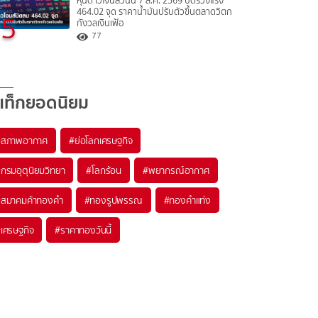
หุ้นดาวโจนส์วันนี้ 7 ส.ค. 2569 ปิดร่วงแรง
464.02 จุด ราคาน้ำมันปรับตัวขึ้นตลาดวิตก
5
กังวลเงินเฟ้อ
77
แท็กยอดนิยม
#
สภาพอากาศ
#
ย่อโลกเศรษฐกิจ
#
กรมอุตุนิยมวิทยา
#
โลกร้อน
#
พยากรณ์อากาศ
#
สมาคมค้าทองคำ
#
ทองรูปพรรณ
#
ทองคำแท่ง
#
เศรษฐกิจ
#
ราคาทองวันนี้