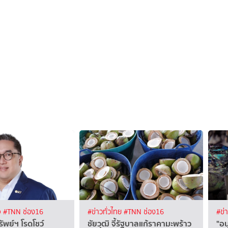
จ
#TNN ช่อง16
#ข่าวทั่วไทย
#TNN ช่อง16
#ข่
พย์ฯ โรดโชว์
ชัยวุฒิ จี้รัฐบาลแก้ราคามะพร้าว
"อน