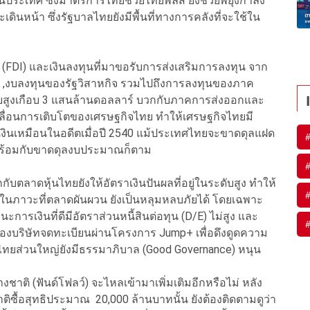
ระเทศ ซึ่งมาตรการไทยช่วยไทยพลัส ยังช่วยพยุงกำลัง
ดินหน้า ซึ่งรัฐบาลไทยยังมีพื้นที่ทางการคลังที่จะใช้ใน
 (FDI) และเงินลงทุนที่มาขอรับการส่งเสริมการลงทุน จาก
 ,งบลงทุนของรัฐวิสาหกิจ รวมไปถึงการลงทุนของภาค
สูงเกือบ 3 แสนล้านดอลลาร์ บวกกับภาคการส่งออกและ
ับเคลื่อนการเติบโตของเศรษฐกิจไทย ทำให้เศรษฐกิจไทยมี
าเงินเหมือนในอดีตเมื่อปี 2540 แม้ประเทศไทยจะขาดดุลแฝด
ดพร้อมกับขาดดุลงบประมาณก็ตาม
ับตลาดหุ้นไทยยังให้อัตราเงินปันผลที่อยู่ในระดับสูง ทำให้
ิในภาวะที่ตลาดผันผวน ยังเป็นหลุมหลบภัยได้ โดยเฉพาะ
การเงินที่ดีมีอัตราส่วนหนี้สินต่อทุน (D/E) ไม่สูง และ
ของบริษัทจดทะเบียนผ่านโครงการ Jump+ เพื่อดึงดูดความ
ไทยส่วนใหญ่ยังมีธรรมาภิบาล (Good Governance) หนุน
าติ (ฟันด์โฟลว์) จะไหลเข้ามาเพิ่มเติมอีกหรือไม่ หลัง
งชาติซื้อสุทธิประมาณ 20,000 ล้านบาทนั้น ยังต้องติดตามดูว่า