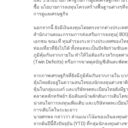
และ 5.นโยบายภาครัฐในการดูแลเศรษฐกิจภายในป
ซื้อ นโยบายการลงทุนโครงสร้างพื้นฐานต่างๆที่จะเ
การดูแลเศรษฐกิจ
นอกจากนี้ ยังมีเงินลงทุนโดยตรงจากต่างประเทศ
สำนักงานคณะกรรมการส่งเสริมการลงทุน( BOI)
เอกชน ขณะที่ ทุนสำรองระหว่างประเทศของไทย
ท่องเที่ยวที่ยังไปได้ ทั้งหมดจะเป็นปัจจัยร่วมข
ภูมิคุ้มกันจากภายใน ทำให้ไม่ต้องกังวลวิกฤตค่
(Twin Deficits) หรือการขาดดุลบัญชีเดินสะพั
จากภาพเศรษฐกิจที่ยังมีภูมิค้มกันจากภายใน บวกก
หุ้นไทยยังอยู่ในความสนใจของนักลงทุนต่างชาต
หุ้นในกลุ่มแบงก์ และบริษัทจดทะเบียนไทยยังมีฐานะ
ตลาดหลักทรัพย์ฯ ยังเดินหน้าผลักดันการเติบโต
น่าสนใจการลงทุนเพิ่มเติบ และบริษัทจดทะเบียน
การเติบโตในระยะยาว
นายศรพล กล่าวว่า ส่วนแนวโน้มของเงินลงทุนต่างช
จากต้นปีนี้ถึงปัจจุบัน (YTD) ที่กลุ่มนักลงทุนต่า