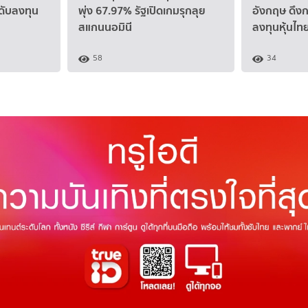
ะดับลงทุน
พุ่ง 67.97% รัฐเปิดเกมรุกลุย
อังกฤษ ดึง
สแกนนอมินี
ลงทุนหุ้นไท
58
34