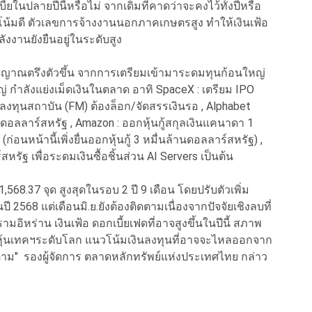
ยในปลายปีนี้หรือไม่ จากเดิมที่คาดว่าจะคงไว้ทั้งปีหรือ
โน้มดี ตัวเลขการจ้างงานนอกภาคเกษตรสูง ทำให้เงินเฟ้อ
ังงานยังยืนอยู่ในระดับสูง
ญาณตรึงตัวขึ้น จากการเตรียมเข้ามาระดมทุนก้อนใหญ่
 กำลังแย่งเม็ดเงินในตลาด อาทิ SpaceX : เตรียม IPO
ักลงทุนสถาบัน (FM) ต้องล็อก/จัดสรรเงินรอ , Alphabet
้านดอลลาร์สหรัฐ , Amazon : ออกหุ้นกู้สกุลเงินแคนาดา 1
่อนหน้านี้เพิ่งยื่นออกหุ้นกู้ 3 หมื่นล้านดอลลาร์สหรัฐ) ,
หรัฐ เพื่อระดมเงินซื้อชิ้นส่วน AI Servers เป็นต้น
1,568.37 จุด สูงสุดในรอบ 2 ปี 9 เดือน โดยปรับตัวเพิ่ม
ี 2568 แต่เดือนมิ.ย.ยังต้องติดตามเนื่องจากปัจจัยเชิงลบที่
อิหร่าน เงินเฟ้อ ดอกเบี้ยเฟดที่อาจสูงขึ้นในปีนี้ สภาพ
ุ้นเทคฯระดับโลก แนวโน้มเงินลงทุนที่อาจจะไหลออกจาก
ติดตาม" รองผู้จัดการ ตลาดหลักทรัพย์แห่งประเทศไทย กล่าว