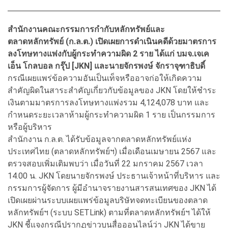
สำนักงานคณะกรรมการกำกับหลักทรัพย์และ
ตลาดหลักทรัพย์ (ก.ล.ต.) เปิดเผยการดำเนินคดีด้วยมาตรการ
ลงโทษทางแพ่งกับผู้กระทำความผิด 2 ราย ได้แก่ บมจ.เจเค
เอ็น โกลบอล กรุ๊ป [JKN] และนายจักรพงษ์ จักราจุฑาธิบดิ์
กรณีเผยแพร่ข้อความอันเป็นเท็จหรืออาจก่อให้เกิดความ
สำคัญผิดในสาระสำคัญเกี่ยวกับข้อมูลของ JKN โดยให้ชำระ
เงินตามมาตรการลงโทษทางแพ่งรวม 4,124,078 บาท และ
กำหนดระยะเวลาห้ามผู้กระทำความผิด 1 ราย เป็นกรรมการ
หรือผู้บริหาร
สำนักงาน ก.ล.ต. ได้รับข้อมูลจากตลาดหลักทรัพย์แห่ง
ประเทศไทย (ตลาดหลักทรัพย์ฯ) เมื่อเดือนเมษายน 2567 และ
ตรวจสอบเพิ่มเติมพบว่า เมื่อวันที่ 22 มกราคม 2567 เวลา
14.00 น. JKN โดยนายจักรพงษ์ ประธานเจ้าหน้าที่บริหาร และ
กรรมการผู้จัดการ ผู้มีอำนาจรายงานสารสนเทศของ JKN ได้
เปิดเผยผ่านระบบเผยแพร่ข้อมูลบริษัทจดทะเบียนของตลาด
หลักทรัพย์ฯ (ระบบ SETLink) ตามที่ตลาดหลักทรัพย์ฯ ได้ให้
JKN ชี้แจงกรณีปรากฏข่าวบนสื่อออนไลน์ว่า JKN ได้ขาย