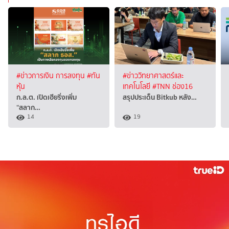
#ข่าวการเงิน การลงทุน
#ทัน
#ข่าววิทยาศาสตร์และ
หุ้น
เทคโนโลยี
#TNN ช่อง16
ก.ล.ต. เปิดเฮียริ่งเพิ่ม
สรุปประเด็น Bitkub หลัง…
“สลาก…
14
19