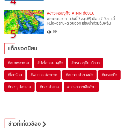
4
#ข่าวเศรษฐกิจ
#TNN ช่อง16
พยากรณ์อากาศวันนี้ 7 ส.ค.69 เตือน 7-9 ส.ค.นี้
เหนือ–อีสาน–ตะวันออก เสี่ยงน้ำท่วมฉับพลัน
5
69
แท็กยอดนิยม
#
สภาพอากาศ
#
ย่อโลกเศรษฐกิจ
#
กรมอุตุนิยมวิทยา
#
โลกร้อน
#
พยากรณ์อากาศ
#
สมาคมค้าทองคำ
#
เศรษฐกิจ
#
ทองรูปพรรณ
#
ทองคำแท่ง
#
การตลาดเงินล้าน
ข่าวที่เกี่ยวข้อง