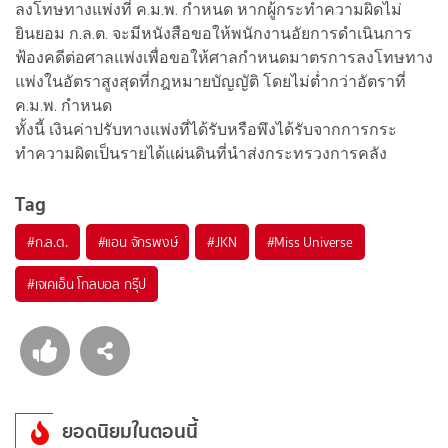
ลงโทษทางแพ่งที่ ค.ม.พ. กำหนด หากผู้กระทำความผิดไม่
ยินยอม ก.ล.ต. จะมีหนังสือขอให้พนักงานอัยการดำเนินการ
ฟ้องคดีต่อศาลแพ่งเพื่อขอให้ศาลกำหนดมาตรการลงโทษทาง
แพ่งในอัตราสูงสุดที่กฎหมายบัญญัติ โดยไม่ต่ำกว่าอัตราที่
ค.ม.พ. กำหนด
ทั้งนี้ เงินค่าปรับทางแพ่งที่ได้รับหรือพึงได้รับจากการกระ
ทำความผิดเป็นรายได้แผ่นดินที่นำส่งกระทรวงการคลัง
Tag
#
ก.ล.ต.
#
แอน จักรพงษ์
#
JKN
#
Miss Universe
#
เจเคเอ็น โกลบอล กรุ๊ป
ยอดนิยมในตอนนี้