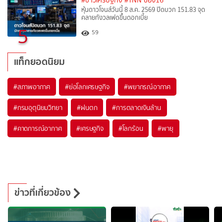
#ข่าวเศรษฐกิจ
#TNN ช่อง16
หุ้นดาวโจนส์วันนี้ 8 ส.ค. 2569 ปิดบวก 151.83 จุด
คลายกังวลเฟดขึ้นดอกเบี้ย
5
59
แท็กยอดนิยม
#
สภาพอากาศ
#
ย่อโลกเศรษฐกิจ
#
พยากรณ์อากาศ
#
กรมอุตุนิยมวิทยา
#
ฝนตก
#
การตลาดเงินล้าน
#
คาดการณ์อากาศ
#
เศรษฐกิจ
#
โลกร้อน
#
พายุ
ข่าวที่เกี่ยวข้อง