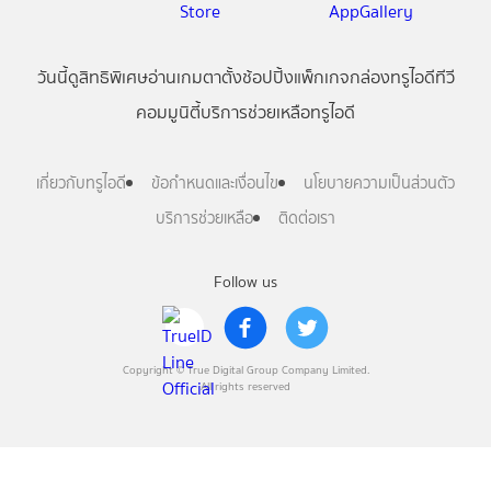
วันนี้
ดู
สิทธิพิเศษ
อ่าน
เกม
ตาตั้ง
ช้อปปิ้ง
แพ็กเกจ
กล่องทรูไอดีทีวี
คอมมูนิตี้
บริการช่วยเหลือทรูไอดี
เกี่ยวกับทรูไอดี
ข้อกำหนดและเงื่อนไข
นโยบายความเป็นส่วนตัว
บริการช่วยเหลือ
ติดต่อเรา
Follow us
Copyright © True Digital Group Company Limited.
All rights reserved