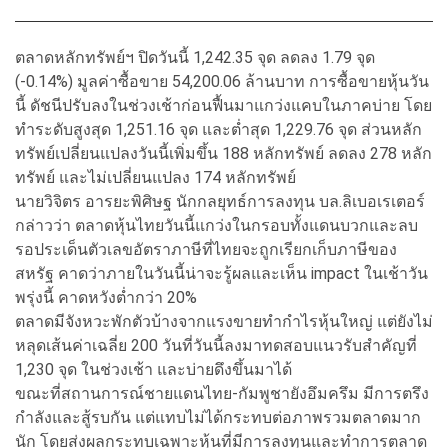
ตลาดหลักทรัพย์ฯ ปิดวันนี้ 1,242.35 จุด ลดลง 1.79 จุด
(-0.14%) มูลค่าซื้อขาย 54,200.06 ล้านบาท การซื้อขายหุ้นวัน
นี้ ดัชนีปรับลงในช่วงเช้าก่อนฟื้นมาแกว่งแคบในภาคบ่าย โดย
ทำระดับสูงสุด 1,251.16 จุด และต่ำสุด 1,229.76 จุด ส่วนหลัก
ทรัพย์เปลี่ยนแปลงวันนี้เพิ่มขึ้น 188 หลักทรัพย์ ลดลง 278 หลัก
ทรัพย์ และไม่เปลี่ยนแปลง 174 หลักทรัพย์
นายวิจิตร อารยะพิศิษฐ นักกลยุทธ์การลงทุน บล.ลิเบอเรเตอร์
กล่าวว่า ตลาดหุ้นไทยวันนี้แกว่งในกรอบทั้งแดนบวกและลบ
รอประเด็นตัวเลขอัตราภาษีที่ไทยจะถูกเรียกเก็บภาษีของ
สหรัฐ คาดว่าภายในวันนี้น่าจะรู้ผลและเห็น impact ในเช้าวัน
พรุ่งนี้ คาดหวังต่ำกว่า 20%
ตลาดมีจังหวะพักตัวบ้างจากแรงขายทำกำไรหุ้นใหญ่ แต่ยังไม่
หลุดเส้นค่าเฉลี่ย 200 วันที่วันนี้ลงมาทดสอบแนวรับสำคัญที่
1,230 จุด ในช่วงเช้า และบ่ายดึงขึ้นมาได้
ขณะที่สถานการณ์ชายแดนไทย-กัมพูชายังอึมครึม มีการตรึง
กำลังและสู้รบกัน แต่แทบไม่ได้กระทบต่อภาพรวมตลาดมาก
นัก โดยส่งผลกระทบเฉพาะหุ้นที่มีการลงทุนและทำการตลาด