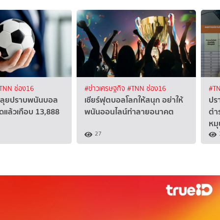
TNN ช่อง16
#ข่าวเศรษฐกิจ
#TNN ช่อง16
#TN
AI ลุยปราบพนันบอล
เชียร์ฟุตบอลโลกให้สนุก อย่าให้
ปร
ดแล้วเกือบ 13,888
พนันออนไลน์ทำลายอนาคต
ตำร
หมุ
27