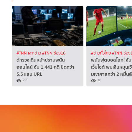
#TNN เจาะข่าว
#TNN ช่อง16
#ข่าวทั่วไทย
#TNN ช่อง
ตำรวจเดินหน้าปราบพนัน
พนันฟุตบอลโลก! จับ
ออนไลน์ จับ 1,441 คดี ปิดกว่า
เว็บไซต์ พบเงินหมุนเว
5.5 แสน URL
มหาศาลกว่า 2 หมื่นล
27
20