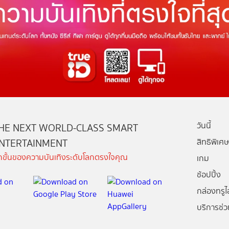
วันนี้
HE NEXT WORLD-CLASS SMART
NTERTAINMENT
สิทธิพิเศษ
ีกขั้นของความบันเทิงระดับโลกตรงใจคุณ
เกม
ช้อปปิ้ง
กล่องทรูไอ
บริการช่ว