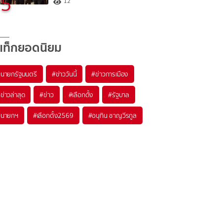
5
12
แท็กยอดนิยม
#
นายกรัฐมนตรี
#
ข่าววันนี้
#
ข่าวการเมือง
#
ข่าวล่าสุด
#
ข่าว
#
เลือกตั้ง
#
รัฐบาล
#
นายกฯ
#
เลือกตั้ง2569
#
อนุทิน ชาญวีรกูล