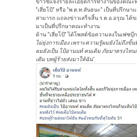
ข่าวชี้แจงรายละเอียดการทำงานของคณะทำงาน
"เสี่ยโป้" หรือ "
พ.ต.ท.
สันธนะ" เป็นที่ปรึกษาแ
สามารถ แถลงข่าวเสร็จสิ้น ร.ต.อ.อรุณ ได้ขอ
มาเป็นที่ปรึกษาคณะทำงาน
ด้าน
“เสี่ยโป้” ไ
ด้โพสต์ข้อความลงในเฟซบุ๊
ไม่ยุ่งการเมือง เพราะความรู้ผมยังไม่ถึงขั้
ผมยังเป็น โป้อานนท์ คนเดิม ภัยมาตรงไหนก
เดิม บทผู้ร้ายส่งมาให้ฉัน"