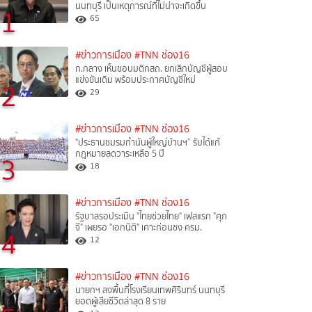
นนทบุรี เป็นเหตุการณ์ที่ไม่น่าจะเกิดขึ้น
1
65
#ข่าวการเมือง
#TNN ช่อง16
ก.กลาง เห็นชอบมติกสถ. ยกเลิกบัญชีผู้สอบ
แข่งขันเดิม พร้อมประกาศบัญชีใหม่
2
29
#ข่าวการเมือง
#TNN ช่อง16
"ประธานชมรมกำนันผู้ใหญ่บ้านฯ” รับได้แก้
กฎหมายลดวาระเหลือ 5 ปี
3
18
#ข่าวการเมือง
#TNN ช่อง16
รัฐบาลรอประเมิน "ไทยช่วยไทย" เฟสแรก "ศุภ
จี" เผยรอ "เอกนิติ" เคาะก่อนชง ครม.
4
12
#ข่าวการเมือง
#TNN ช่อง16
นายกฯ ลงพื้นที่โรงเรียนเทพศิรินทร์ นนทบุรี
ยอดผู้เสียชีวิตล่าสุด 8 ราย