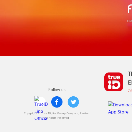
T
E
Follow us
อ
Copyright © True Digital Group Company Limited.
All rights reserved