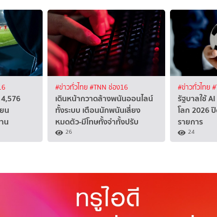
16
#ข่าวทั่วไทย
#TNN ช่อง16
#ข่าวทั่วไทย
#
 4,576
เดินหน้ากวาดล้างพนันออนไลน์
รัฐบาลใช้ 
ียน
ทั้งระบบ เตือนนักพนันเสี่ยง
โลก 2026 ปิ
้าน
หมดตัว-มีโทษทั้งจำทั้งปรับ
รายการ
26
24