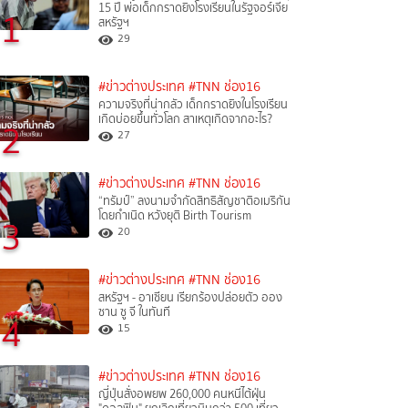
15 ปี พ่อเด็กกราดยิงโรงเรียนในรัฐจอร์เจีย
1
สหรัฐฯ
29
#ข่าวต่างประเทศ
#TNN ช่อง16
ความจริงที่น่ากลัว เด็กกราดยิงในโรงเรียน
เกิดบ่อยขึ้นทั่วโลก สาเหตุเกิดจากอะไร?
2
27
#ข่าวต่างประเทศ
#TNN ช่อง16
“ทรัมป์” ลงนามจำกัดสิทธิสัญชาติอเมริกัน
โดยกำเนิด หวังยุติ Birth Tourism
3
20
#ข่าวต่างประเทศ
#TNN ช่อง16
สหรัฐฯ - อาเซียน เรียกร้องปล่อยตัว ออง
ซาน ซู จี ในทันที
4
15
#ข่าวต่างประเทศ
#TNN ช่อง16
ญี่ปุ่นสั่งอพยพ 260,000 คนหนีไต้ฝุ่น