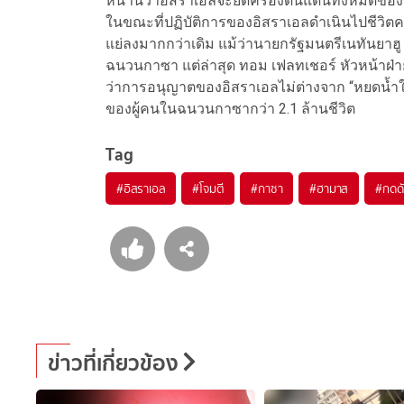
หน้านี้ว่าอิสราเอลจะยึดครองดินแดนทั้งหมดของ
ในขณะที่ปฏิบัติการของอิสราเอลดำเนินไปชีวิตค
แย่ลงมากกว่าเดิม แม้ว่านายกรัฐมนตรีเนทันยาฮ
ฉนวนกาซา แต่ล่าสุด ทอม เฟลทเชอร์ หัวหน้า
ว่าการอนุญาตของอิสราเอลไม่ต่างจาก “หยดน้ำใน
ของผู้คนในฉนวนกาซากว่า 2.1 ล้านชีวิต
Tag
#
อิสราเอล
#
โจมตี
#
กาซา
#
ฮามาส
#
กดด
ข่าวที่เกี่ยวข้อง