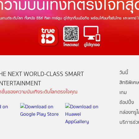
วันนี้
HE NEXT WORLD-CLASS SMART
NTERTAINMENT
สิทธิพิเศษ
ีกขั้นของความบันเทิงระดับโลกตรงใจคุณ
เกม
ช้อปปิ้ง
กล่องทรูไอ
บริการช่ว