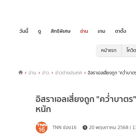
วันนี้
ดู
สิทธิพิเศษ
อ่าน
เกม
ตาตั้ง
หน้าแรก
โควิ
อ่าน
ข่าว
ข่าวต่างประเทศ
อิสราเอลเสี่ยงถูก "คว่ำบา
อิสราเอลเสี่ยงถูก "คว่ำบาตร
หนัก
TNN ช่อง16
20 พฤษภาคม 2568 ( 13