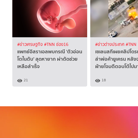
#ข่าวเศรษฐกิจ
#TNN ช่อง16
#ข่าวต่างประเทศ
#TNN 
แพทย์อิสราเอลพบกรณี 'ตัวอ่อน
เซเลนสกีเผยคลิปโดรนร
โตในตับ' สุดหายาก ผ่าตัดช่วย
ล่าพ่อค้ายูเครน หลัง
เหลือสำเร็จ
ฝ่ายโจมตีตอบโต้ไปม
21
18