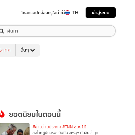
TH
เข้าสู่ระบบ
โหลดแอป
กล่องทรูไอดี ทีวี
ระเทศ
อื่นๆ
ยอดนิยมในตอนนี้
#ข่าวต่างประเทศ
#TNN ช่อง16
ลงโทษผู้ปกครองมือปืน สหรัฐฯ ตัดสินจำคุก