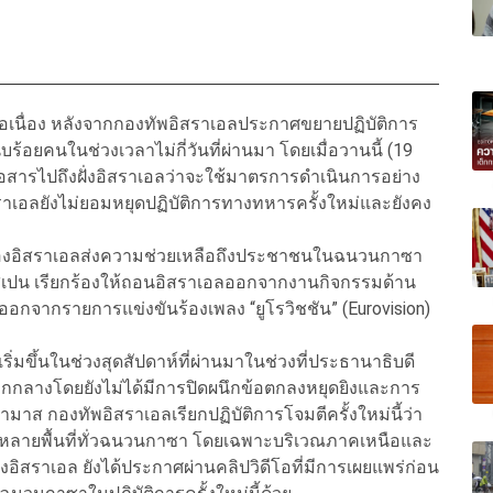
อเนื่อง หลังจากกองทัพอิสราเอลประกาศขยายปฏิบัติการ
ับร้อยคนในช่วงเวลาไม่กี่วันที่ผ่านมา โดยเมื่อวานนี้ (19
่อสารไปถึงฝั่งอิสราเอลว่าจะใช้มาตรการดำเนินการอย่าง
ราเอลยังไม่ยอมหยุดปฏิบัติการทางทหารครั้งใหม่และยังคง
องอิสราเอลส่งความช่วยเหลือถึงประชาชนในฉนวนกาซา
เปน เรียกร้องให้ถอนอิสราเอลออกจากงานกิจกรรมด้าน
กจากรายการแข่งขันร้องเพลง “ยูโรวิชชัน” (Eurovision)
ริ่มขึ้นในช่วงสุดสัปดาห์ที่ผ่านมาในช่วงที่ประธานาธิบดี
อกกลางโดยยังไม่ได้มีการปิดผนึกข้อตกลงหยุดยิงและการ
มาส กองทัพอิสราเอลเรียกปฏิบัติการโจมตีครั้งใหม่นี้ว่า
ตีในหลายพื้นที่ทั่วฉนวนกาซา โดยเฉพาะบริเวณภาคเหนือและ
งอิสราเอล ยังได้ประกาศผ่านคลิปวิดีโอที่มีการเผยแพร่ก่อน