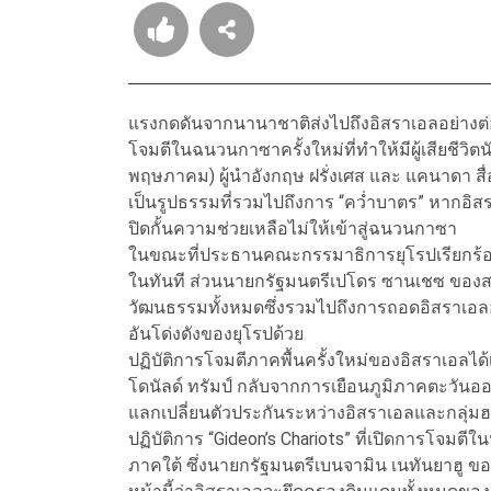
แรงกดดันจากนานาชาติส่งไปถึงอิสราเอลอย่างต่
โจมตีในฉนวนกาซาครั้งใหม่ที่ทำให้มีผู้เสียชีวิตน
พฤษภาคม) ผู้นำอังกฤษ ฝรั่งเศส และ แคนาดา สื
เป็นรูปธรรมที่รวมไปถึงการ “คว่ำบาตร” หากอิส
ปิดกั้นความช่วยเหลือไม่ให้เข้าสู่ฉนวนกาซา
ในขณะที่ประธานคณะกรรมาธิการยุโรปเรียกร้
ในทันที ส่วนนายกรัฐมนตรีเปโดร ซานเชซ ของส
วัฒนธรรมทั้งหมดซึ่งรวมไปถึงการถอดอิสราเอลออ
อันโด่งดังของยุโรปด้วย
ปฏิบัติการโจมตีภาคพื้นครั้งใหม่ของอิสราเอลได้เ
โดนัลด์ ทรัมป์ กลับจากการเยือนภูมิภาคตะวันอ
แลกเปลี่ยนตัวประกันระหว่างอิสราเอลและกลุ่มฮา
ปฏิบัติการ “Gideon’s Chariots” ที่เปิดการโจม
ภาคใต้ ซึ่งนายกรัฐมนตรีเบนจามิน เนทันยาฮู ขอ