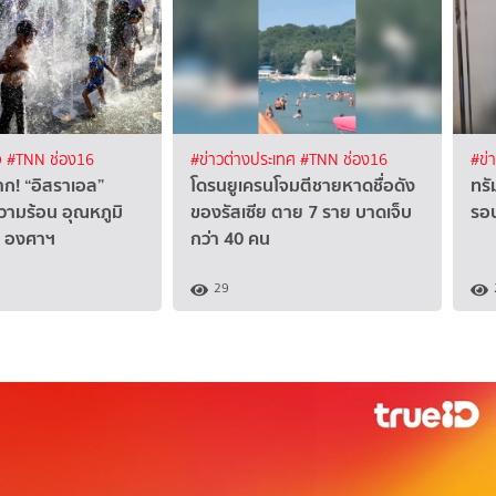
จ
#TNN ช่อง16
#ข่าวต่างประเทศ
#TNN ช่อง16
#ข่
าก! “อิสราเอล”
โดรนยูเครนโจมตีชายหาดชื่อดัง
ทรั
วามร้อน อุณหภูมิ
ของรัสเซีย ตาย 7 ราย บาดเจ็บ
รอบ
42 องศาฯ
กว่า 40 คน
29