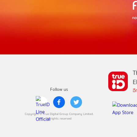
T
E
Follow us
อ
Copyright © True Digital Group Company Limited.
All rights reserved