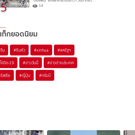
"ดอลฟิน" ยกเลิกเที่ยวบินกว่า 500 เที่ยว
5
14
แท็กยอดนิยม
#
จีน
#
ซินหัว
#
xinhua
#
สหรัฐฯ
#
โควิด-19
#
ข่าววันนี้
#
ข่าวต่างประเทศ
#
รัสเซีย
#
ญี่ปุ่น
#
ทรัมป์