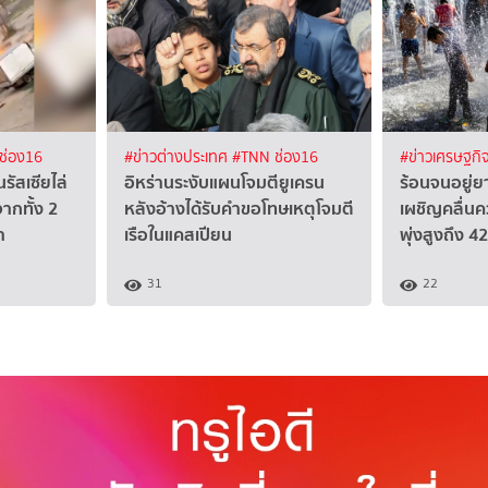
ช่อง16
#ข่าวต่างประเทศ
#TNN ช่อง16
#ข่าวเศรษฐกิ
ัสเซียไล่
อิหร่านระงับแผนโจมตียูเครน
ร้อนจนอยู่ย
จากทั้ง 2
หลังอ้างได้รับคำขอโทษเหตุโจมตี
เผชิญคลื่นค
า
เรือในแคสเปียน
พุ่งสูงถึง 
31
22