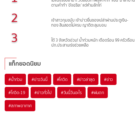
ไม่แน่จริงอย่ามา! วัดยินดีทำพิธีให้ หาก 'แซน' มาสาบาน
ตามคำท้า 'อัจฉริยะ' แต่ห้ามลักไก่
2
เจ้าสาวกุมขมับ เจ้าบ่าวยื่นซองเปล่าผ่านประตูเงิน-
ทอง สินสอดไม่ครบ ญาติตะลุมบอน
3
ใต้ 3 จังหวัดอ่วม! น้ำท่วมหนัก เดือดร้อน 99 ครัวเรือน
ปภ.ประสานเร่งช่วยเหลือ
แท็กยอดนิยม
#
น้ำท่วม
#
ข่าววันนี้
#
โควิด
#
ข่าวล่าสุด
#
ข่าว
#
โควิด-19
#
ข่าวทั่วไป
#
วันนี้วันอะไร
#
ฝนตก
#
สภาพอากาศ