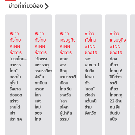
ข่าวที่เกี่ยวข้อง
#ข่าว
#ข่าว
#ข่าว
#ข่าว
#ข่าว
ทั่วไทย
ทั่วไทย
เศรษฐกิจ
ทั่วไทย
เศรษฐกิจ
#TNN
#TNN
#TNN
#TNN
#TNN
ช่อง16
ช่อง16
ช่อง16
ช่อง16
ช่อง16
“มวยไทย–
“วัดพระ
คณะ
รอง
ท่อง
อาหาร
มหาธาตุ
พระ
ผบช.ภ.1
เที่ยว
ไทย”
วรมหาวิหาร”
ภิกษุ
ยันยัง
ไทยบูม!
ฮอตใน
จ่อขึ้น
นานาชาติ
ไม่พบ
ปีนี้ต่าง
ยุโรป
ทะเบียน
เยือน
ตัว
ชาติ
รัฐบาล
มรดก
ไทย รับ
“แอล”
เที่ยว
ต่อยอด
โลก
รางวัล
เร่งล่า
ไทยทะลุ
สร้าง
แห่ง
"เสา
หวั่นหนี
22 ล้าน
รายได้
ใหม่
อโศก
ข้าม
คน จีน
เข้า
ของ
ผู้นำศีล
จังหวัด
อันดับ
ประเทศ
ไทย
ธรรม"
หนึ่ง