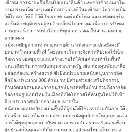
เข้าชม การฉายฟรีพร้อมโฆษณาสินค้า และการจ้างเหมาใน
งานประเพณีต่าง ๆ แต่เมื่อเทคโนโลยีใหม่เข้ามา ไม่ว่าจะเป็น
วิดีโอเทป วีซีดี ดีวีดี โรงภาพยนตร์สมัยใหม่ และแพลตฟอร์ม
สตรีมมิง พฤติกรรมผู้ชมจึงเปลี่ยนไปอย่างต่อเนื่อง การรับชม
ภาพยนตร์สามารถทำได้ทุกที่ทุกเวลา ส่งผลให้จำนวนหน่วย
ฉายลดลง
แม้จะเผชิญความท้าทายหลายด้าน หนังกลางแปลงยังคงมี
บทบาทในหลายพื้นที่ โดยเฉพาะในต่างจังหวัดที่ยังคงใช้เป็น
กิจกรรมของชุมชนและสร้างรายได้ให้พ่อค้าแม่ค้าในพื้นที่
ขณะเดียวกัน การสนับสนุนจากภาครัฐ เช่น กองทุนพัฒนาสื่อ
ปลอดภัยและสร้างสรรค์ ซึ่งมีงบประมาณสนับสนุนการผลิต
สื่อปีละประมาณ 300 ล้านบาท มีส่วนช่วยส่งเสริมกิจกรรม
ด้านวัฒนธรรมและการอนุรักษ์มหรสพพื้นบ้าน รวมถึงการจัด
กิจกรรมรูปแบบใหม่ในเมืองที่เปิดโอกาสให้คนรุ่นใหม่ได้เข้า
ถึงบรรยากาศหนังกลางแปลงมากขึ้น
หนังกลางแปลงยังคงเป็นพื้นที่ที่ผู้คนได้ใช้เวลาร่วมกันภายใต้
ท้องฟ้ายามค่ำคืน ความสุขจากการนั่งดูหนังจอใหญ่กลางแจ้ง
การได้พูดคุยและแบ่งปันช่วงเวลาร่วมกับครอบครัวและเพื่อน
ฝูง ยังคงเป็นคุณค่าที่มีความหมายต่อสังคมไทย เส้นทางต่อ