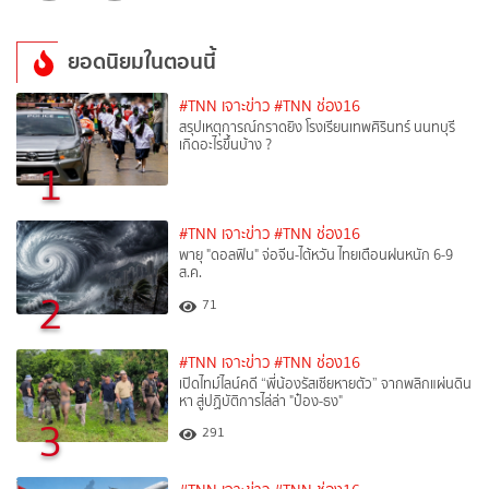
ยอดนิยมในตอนนี้
#TNN เจาะข่าว
#TNN ช่อง16
สรุปเหตุการณ์กราดยิง โรงเรียนเทพศิรินทร์ นนทบุรี
เกิดอะไรขึ้นบ้าง ?
1
#TNN เจาะข่าว
#TNN ช่อง16
พายุ "ดอลฟิน" จ่อจีน-ไต้หวัน ไทยเตือนฝนหนัก 6-9
ส.ค.
2
71
#TNN เจาะข่าว
#TNN ช่อง16
เปิดไทม์ไลน์คดี “พี่น้องรัสเซียหายตัว” จากพลิกแผ่นดิน
หา สู่ปฏิบัติการไล่ล่า "ป๋อง-ธง"
3
291