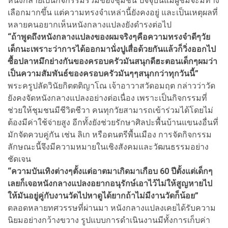
หนังกลายเป็นกิจกรรมร่วมของชุมชน ปัจจุบันแม้ผู้ชมจะมีทาง
เลือกมากขึ้น แต่ความทรงจำเหล่านี้ยังคงอยู่ และเป็นเหตุผลที่
หลายคนอยากเห็นหนังกลางแปลงยังดำรงต่อไป
“ถ้าพูดถึงหนังกลางแปลงของผมจริงๆคือความทรงจำดีๆวัย
เด็กนะเพราะว่าการได้ออกมานั่งปูเสื่อด้วยกันแล้วก็วิ่งออกไป
ซื้อปลาหมึกย่างกันของครอบครัวมันสนุกดีฮะตอนเด็กๆผมว่า
เป็นความสัมพันธ์ของครอบครัวมันๆๆสนุกกว่าทุกวันนี้”
พระครูปลัดวินัยกิตตติญาโณ เจ้าอาวาสวัดอมฤต กล่าวว่าวัด
ยังคงจัดหนังกลางแปลงอย่างต่อเนื่อง เพราะเป็นกิจกรรมที่
ช่วยให้ชุมชนมีชีวิตชีวา คนทุกวัยสามารถเข้าร่วมได้โดยไม่
ต้องมีค่าใช้จ่ายสูง อีกทั้งยังช่วยรักษาศิลปะพื้นบ้านแขนงอื่นที่
มักจัดควบคู่กัน เช่น ลิเก หรือดนตรีพื้นเมือง การจัดกิจกรรม
ลักษณะนี้จึงมีความหมายในเชิงสังคมและวัฒนธรรมอย่าง
ชัดเจน
“ความบันเทิงต่างๆตั้งแต่อาตมาเกิดมาเกือบ 60 ปีตั้งแต่เด็กๆ
เลยก็เจอหนังกลางแปลงอยากอนุรักษ์เอาไว้ไม่ให้สูญหายไป
ให้มันอยู่คู่กับงานวัดไปหาดูได้ยากถ้าไม่มีงานวัดก็น้อย”
ตลอดหลายทศวรรษที่ผ่านมา หนังกลางแปลงเคยได้รับความ
นิยมอย่างกว้างขวาง รูปแบบการดำเนินงานมีทั้งการเก็บค่า