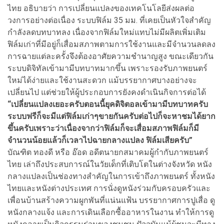
ไทย อธิบายว่า การเปลี่ยนแปลงของเทคโนโลยีส่งผลต่อ
วงการอย่างต่อเนื่อง ระบบฟิล์ม 35 มม. ที่เคยเป็นหัวใจสำคัญ
กำลังลดบทบาทลง เนื่องจากฟิล์มใหม่แทบไม่มีผลิตเพิ่มเติม
ฟิล์มเก่าที่มีอยู่ก็เสื่อมสภาพตามการใช้งานและมีจำนวนลดลง
การฉายแต่ละครั้งจึงต้องอาศัยความชำนาญสูง ขณะเดียวกัน
ระบบดิจิทัลเข้ามามีบทบาทมากขึ้น เพราะรองรับภาพยนตร์
ใหม่ได้ง่ายและใช้งานสะดวก แม้บรรยากาศบางอย่างจะ
เปลี่ยนไป แต่ช่วยให้ผู้ประกอบการยังคงดำเนินกิจการต่อได้
“เปลี่ยนแปลงเยอะครับตอนนี้ยุคดิจิตอลเข้ามามีบทบาทครับ
ระบบฟรีก็จะมีแต่ฟิล์มเก่าๆขายกันครับต่อไปก็จะหาชมได้ยาก
ขึ้นครับเพราะว่าเนื่องจากว่าฟิล์มก็จะเสื่อมสภาพฟิล์มก็มี
จำนวนน้อยแล้วก็เวลาไปฉายกลางแปลง ฟิล์มเสียครับ”
บัณฑิต ทองดี หรือ อ๊อด อดีตนายกสมาคมผู้กำกับภาพยนตร์
ไทย เล่าถึงประสบการณ์ในวัยเด็กที่เติบโตในต่างจังหวัด หนัง
กลางแปลงเป็นช่องทางสำคัญในการเข้าถึงภาพยนตร์ ทั้งหนัง
ไทยและหนังต่างประเทศ การนั่งดูหนังร่วมกับครอบครัวและ
เพื่อนบ้านสร้างความผูกพันที่แน่นแฟ้น บรรยากาศการปูเสื่อ ดู
หนังกลางแจ้ง และการเดินเลือกซื้ออาหารในงาน ทำให้การดู