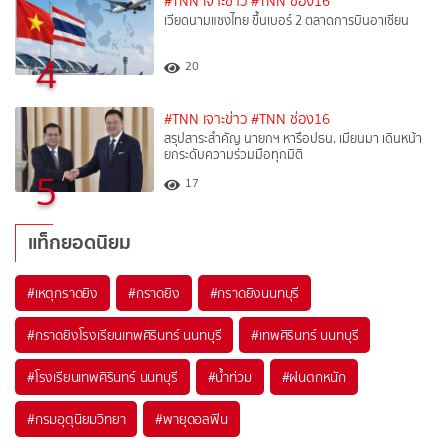
#TNN เจาะข่าว
#TNN ช่อง16
เวียดนามแซงไทย ขึ้นเบอร์ 2 ตลาดการบินอาเซียน
4
20
#TNN เจาะข่าว
#TNN ช่อง16
สรุปสาระสำคัญ นายกฯ หารือปธน. เมียนมา เดินหน้า
ยกระดับความร่วมมือทุกมิติ
5
17
แท็กยอดนิยม
#
เหตุกราดยิง
#
กราดยิง
#
กราดยิงนนทบุรี
#
กราดยิงโรงเรียนเทพศิรินทร์ นนทบุรี
#
เทพศิรินทร์ นนทบุรี
#
โรงเรียนเทพศิรินทร์ นนทบุรี
#
น้ำท่วม
#
ฝนตกหนัก
#
กรมอุตุนิยมวิทยา
#
พายุดอลฟิน