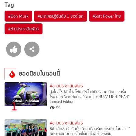
Tag
#
Elon Musk
#
มหาเศรษฐีอันดับ 1 ของโลก
#
Soft Power ไทย
#
ข่าวประชาสัมพันธ์
ยอดนิยมในตอนนี้
#ข่าวประชาสัมพันธ์
สู่สไตล์ใหม่อันไกลโพ้น บัซ ไลท์เยียร์ออกเดินทางครั้ง
ใหม่ ด้วย New Honda "Giorno+ BUZZ LIGHTYEAR"
1
Limited Edition
88
#ข่าวประชาสัมพันธ์
ซีพี แอ็กซ์ตร้า จัดตั้ง “ศูนย์เรียนรู้เกษตรบ้านโนนเขวา”
ยกระดับเกษตรกรไทยให้เติบโตอย่างยั่งยืน