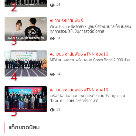
2
16
#ข่าวประชาสัมพันธ์
WearToCare ซีพีอาสา x มูลนิธิโรงพยาบาลเด็ก เปลี่ยน
ทุกการสวมใส่ให้เป็นการส่งต่อโอกาส
3
14
#ข่าวประชาสัมพันธ์
#TNN ช่อง16
MEA แถลงความพร้อมออก Green Bond 2,000 ล้าน
4
14
#ข่าวประชาสัมพันธ์
#TNN ช่อง16
เครือซีพีสนับสนุนภาพยนตร์ดังระดับปรากฏการณ์
"Dear You จดหมายรักถึงอาม่า"
5
19
แท็กยอดนิยม