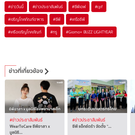
#
ข่าววันนี้
#
ข่าวประชาสัมพันธ์
#
ซีพีเอฟ
#
cpf
#
เจริญโภคภัณฑ์อาหาร
#
ซีพี
#
เครือซีพี
#
เครือเจริญโภคภัณฑ์
#
ทรู
#
Giorno+ BUZZ LIGHTYEAR
ข่าวที่เกี่ยวข้อง
#ข่าวประชาสัมพันธ์
#ข่าวประชาสัมพันธ์
WearToCare ซีพีอาสา x
ซีพี แอ็กซ์ตร้า จัดตั้ง “…
มูลนิธิ…