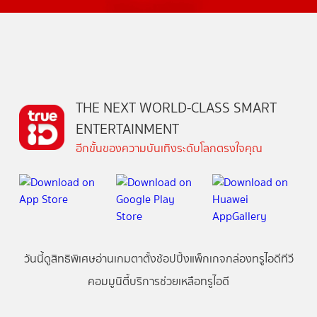
THE NEXT WORLD-CLASS SMART
ENTERTAINMENT
อีกขั้นของความบันเทิงระดับโลกตรงใจคุณ
วันนี้
ดู
สิทธิพิเศษ
อ่าน
เกม
ตาตั้ง
ช้อปปิ้ง
แพ็กเกจ
กล่องทรูไอดีทีวี
คอมมูนิตี้
บริการช่วยเหลือทรูไอดี