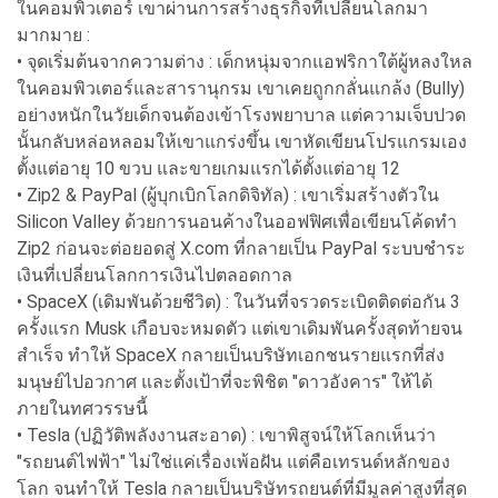
ในคอมพิวเตอร์ เขาผ่านการสร้างธุรกิจที่เปลี่ยนโลกมา
มากมาย :
• จุดเริ่มต้นจากความต่าง : เด็กหนุ่มจากแอฟริกาใต้ผู้หลงใหล
ในคอมพิวเตอร์และสารานุกรม เขาเคยถูกกลั่นแกล้ง (Bully)
อย่างหนักในวัยเด็กจนต้องเข้าโรงพยาบาล แต่ความเจ็บปวด
นั้นกลับหล่อหลอมให้เขาแกร่งขึ้น เขาหัดเขียนโปรแกรมเอง
ตั้งแต่อายุ 10 ขวบ และขายเกมแรกได้ตั้งแต่อายุ 12
• Zip2 & PayPal (ผู้บุกเบิกโลกดิจิทัล) : เขาเริ่มสร้างตัวใน
Silicon Valley ด้วยการนอนค้างในออฟฟิศเพื่อเขียนโค้ดทำ
Zip2 ก่อนจะต่อยอดสู่ X.com ที่กลายเป็น PayPal ระบบชำระ
เงินที่เปลี่ยนโลกการเงินไปตลอดกาล
• SpaceX (เดิมพันด้วยชีวิต) : ในวันที่จรวดระเบิดติดต่อกัน 3
ครั้งแรก Musk เกือบจะหมดตัว แต่เขาเดิมพันครั้งสุดท้ายจน
สำเร็จ ทำให้ SpaceX กลายเป็นบริษัทเอกชนรายแรกที่ส่ง
มนุษย์ไปอวกาศ และตั้งเป้าที่จะพิชิต "ดาวอังคาร" ให้ได้
ภายในทศวรรษนี้
• Tesla (ปฏิวัติพลังงานสะอาด) : เขาพิสูจน์ให้โลกเห็นว่า
"รถยนต์ไฟฟ้า" ไม่ใช่แค่เรื่องเพ้อฝัน แต่คือเทรนด์หลักของ
โลก จนทำให้ Tesla กลายเป็นบริษัทรถยนต์ที่มีมูลค่าสูงที่สุด