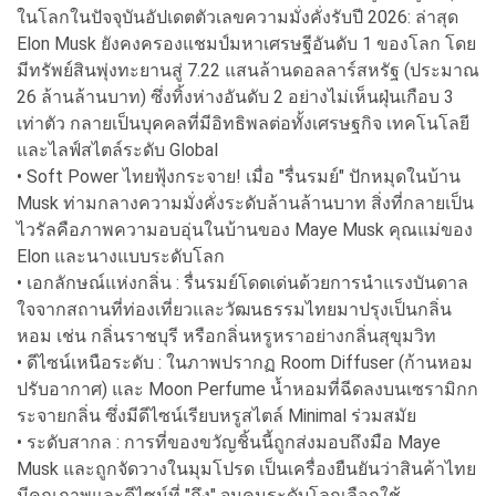
ในโลกในปัจจุบันอัปเดตตัวเลขความมั่งคั่งรับปี 2026: ล่าสุด
Elon Musk ยังคงครองแชมป์มหาเศรษฐีอันดับ 1 ของโลก โดย
มีทรัพย์สินพุ่งทะยานสู่ 7.22 แสนล้านดอลลาร์สหรัฐ (ประมาณ
26 ล้านล้านบาท) ซึ่งทิ้งห่างอันดับ 2 อย่างไม่เห็นฝุ่นเกือบ 3
เท่าตัว กลายเป็นบุคคลที่มีอิทธิพลต่อทั้งเศรษฐกิจ เทคโนโลยี
และไลฟ์สไตล์ระดับ Global
• Soft Power ไทยฟุ้งกระจาย! เมื่อ "รื่นรมย์" ปักหมุดในบ้าน
Musk ท่ามกลางความมั่งคั่งระดับล้านล้านบาท สิ่งที่กลายเป็น
ไวรัลคือภาพความอบอุ่นในบ้านของ Maye Musk คุณแม่ของ
Elon และนางแบบระดับโลก
• เอกลักษณ์แห่งกลิ่น : รื่นรมย์โดดเด่นด้วยการนำแรงบันดาล
ใจจากสถานที่ท่องเที่ยวและวัฒนธรรมไทยมาปรุงเป็นกลิ่น
หอม เช่น กลิ่นราชบุรี หรือกลิ่นหรูหราอย่างกลิ่นสุขุมวิท
• ดีไซน์เหนือระดับ : ในภาพปรากฏ Room Diffuser (ก้านหอม
ปรับอากาศ) และ Moon Perfume น้ำหอมที่ฉีดลงบนเซรามิกก
ระจายกลิ่น ซึ่งมีดีไซน์เรียบหรูสไตล์ Minimal ร่วมสมัย
• ระดับสากล : การที่ของขวัญชิ้นนี้ถูกส่งมอบถึงมือ Maye
Musk และถูกจัดวางในมุมโปรด เป็นเครื่องยืนยันว่าสินค้าไทย
มีคุณภาพและดีไซน์ที่ "ถึง" จนคนระดับโลกเลือกใช้