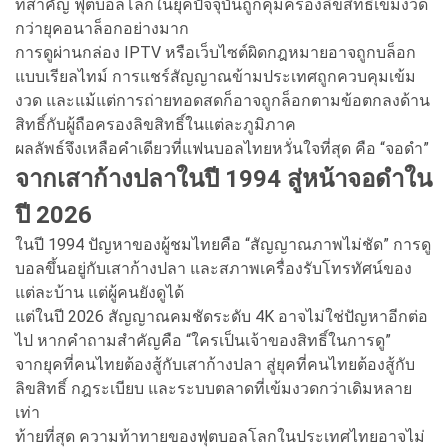
ที่สำคัญ ฟุตบอลโลกในยุคปัจจุบันถูกคุ้มครองลิขสิทธิ์เข้มงวด
กว่ายุคอนาล็อกอย่างมาก
การดูผ่านกล่อง IPTV หรือเว็บไซต์ผิดกฎหมายอาจถูกบล็อก
แบบเรียลไทม์ การแชร์สัญญาณข้ามประเทศถูกควบคุมเข้ม
งวด และแม้แต่การถ่ายทอดสดก็อาจถูกล็อกตามข้อตกลงด้าน
สิทธิ์กับผู้ถือครองลิขสิทธิ์ในแต่ละภูมิภาค
ผลลัพธ์จึงเหลือคำเดียวที่แฟนบอลไทยหวั่นใจที่สุด คือ “จอดำ”
จากเสาก้างปลาในปี 1994 สู่หน้าจอดำใน
ปี 2026
ในปี 1994 ปัญหาของผู้ชมไทยคือ “สัญญาณภาพไม่ชัด” การดู
บอลขึ้นอยู่กับเสาก้างปลา และสภาพเครื่องรับโทรทัศน์ของ
แต่ละบ้าน แต่ผู้คนยังดูได้
แต่ในปี 2026 สัญญาณคมชัดระดับ 4K อาจไม่ใช่ปัญหาอีกต่อ
ไป หากคำถามสำคัญคือ “ใครเป็นเจ้าของสิทธิ์ในการดู”
จากยุคที่คนไทยต้องสู้กับเสาก้างปลา สู่ยุคที่คนไทยต้องสู้กับ
ลิขสิทธิ์ กฎระเบียบ และระบบตลาดที่เข้มงวดกว่าเดิมหลาย
เท่า
ท้ายที่สุด ความท้าทายของฟุตบอลโลกในประเทศไทยอาจไม่