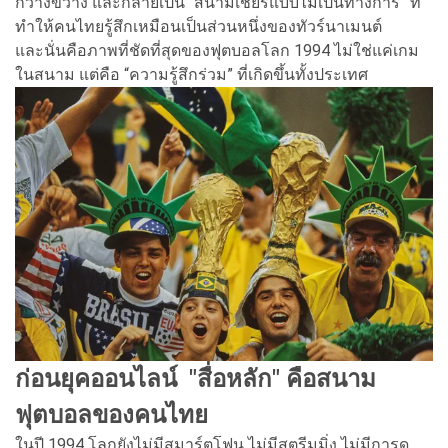
กว้างขวาง และกลายเป็น “สนามเชียร์แบบไม่เป็นทางการ” ที่
ทำให้คนไทยรู้สึกเหมือนเป็นส่วนหนึ่งของทัวร์นาเมนต์
และนั่นคือภาพที่ชัดที่สุดของฟุตบอลโลก 1994 ไม่ใช่แค่เกม
ในสนาม แต่คือ “ความรู้สึกร่วม” ที่เกิดขึ้นทั้งประเทศ
ก่อนยุคออนไลน์ "สื่อหลัก" คือสนาม
ฟุตบอลของคนไทย
ในปี 1994 โลกยังไม่มีสมาร์ตโฟน ไม่มีสตรีมมิ่ง ไม่มีการดู