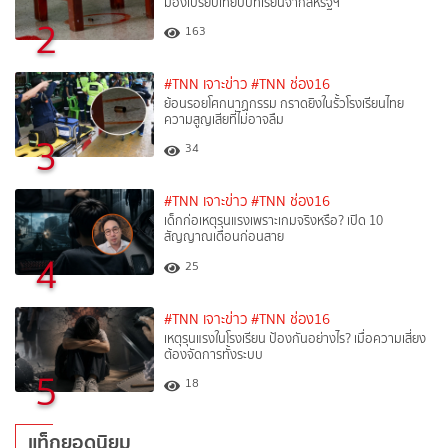
มองเปรียบเทียบบทเรียนจากสหรัฐฯ
2
163
#TNN เจาะข่าว
#TNN ช่อง16
ย้อนรอยโศกนาฏกรรม กราดยิงในรั้วโรงเรียนไทย
ความสูญเสียที่ไม่อาจลืม
3
34
#TNN เจาะข่าว
#TNN ช่อง16
เด็กก่อเหตุรุนแรงเพราะเกมจริงหรือ? เปิด 10
สัญญาณเตือนก่อนสาย
4
25
#TNN เจาะข่าว
#TNN ช่อง16
เหตุรุนแรงในโรงเรียน ป้องกันอย่างไร? เมื่อความเสี่ยง
ต้องจัดการทั้งระบบ
5
18
แท็กยอดนิยม