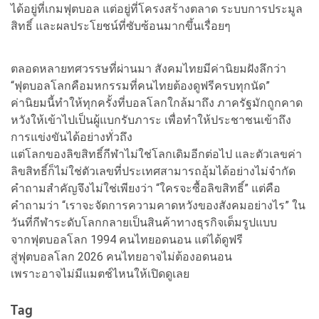
ได้อยู่ที่เกมฟุตบอล แต่อยู่ที่โครงสร้างตลาด ระบบการประมูล
สิทธิ์ และผลประโยชน์ที่ซับซ้อนมากขึ้นเรื่อยๆ
ตลอดหลายทศวรรษที่ผ่านมา สังคมไทยมีค่านิยมฝังลึกว่า
“ฟุตบอลโลกคือมหกรรมที่คนไทยต้องดูฟรีครบทุกนัด”
ค่านิยมนี้ทำให้ทุกครั้งที่บอลโลกใกล้มาถึง ภาครัฐมักถูกคาด
หวังให้เข้าไปเป็นผู้แบกรับภาระ เพื่อทำให้ประชาชนเข้าถึง
การแข่งขันได้อย่างทั่วถึง
แต่โลกของลิขสิทธิ์กีฬาไม่ใช่โลกเดิมอีกต่อไป และตัวเลขค่า
ลิขสิทธิ์ก็ไม่ใช่ตัวเลขที่ประเทศสามารถอุ้มได้อย่างไม่จำกัด
คำถามสำคัญจึงไม่ใช่เพียงว่า “ใครจะซื้อลิขสิทธิ์” แต่คือ
คำถามว่า “เราจะจัดการความคาดหวังของสังคมอย่างไร” ใน
วันที่กีฬาระดับโลกกลายเป็นสินค้าทางธุรกิจเต็มรูปแบบ
จากฟุตบอลโลก 1994 คนไทยอดนอน แต่ได้ดูฟรี
สู่ฟุตบอลโลก 2026 คนไทยอาจไม่ต้องอดนอน
เพราะอาจไม่มีแมตช์ไหนให้เปิดดูเลย
Tag