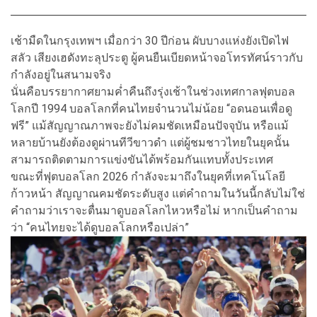
เช้ามืดในกรุงเทพฯ เมื่อกว่า 30 ปีก่อน ผับบางแห่งยังเปิดไฟ
สลัว เสียงเฮดังทะลุประตู ผู้คนยืนเบียดหน้าจอโทรทัศน์ราวกับ
กำลังอยู่ในสนามจริง
นั่นคือบรรยากาศยามค่ำคืนถึงรุ่งเช้าในช่วงเทศกาลฟุตบอล
โลกปี 1994 บอลโลกที่คนไทยจำนวนไม่น้อย “อดนอนเพื่อดู
ฟรี” แม้สัญญาณภาพจะยังไม่คมชัดเหมือนปัจจุบัน หรือแม้
หลายบ้านยังต้องดูผ่านทีวีขาวดำ แต่ผู้ชมชาวไทยในยุคนั้น
สามารถติดตามการแข่งขันได้พร้อมกันแทบทั้งประเทศ
ขณะที่ฟุตบอลโลก 2026 กำลังจะมาถึงในยุคที่เทคโนโลยี
ก้าวหน้า สัญญาณคมชัดระดับสูง แต่คำถามในวันนี้กลับไม่ใช่
คำถามว่าเราจะตื่นมาดูบอลโลกไหวหรือไม่ หากเป็นคำถาม
ว่า “คนไทยจะได้ดูบอลโลกหรือเปล่า”