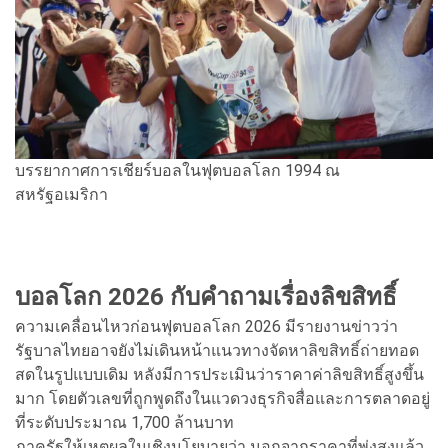
บรรยากาศการเชียร์บอลในฟุตบอลโลก 1994 ณ
สหรัฐอเมริกา
บอลโลก 2026 กับคำถามเรื่องลิขสิทธิ์
ความเคลื่อนไหวก่อนฟุตบอลโลก 2026 มีรายงานข่าวว่า
รัฐบาลไทยอาจยังไม่เดินหน้าแนวทางจัดหาลิขสิทธิ์ถ่ายทอด
สดในรูปแบบเดิม หลังมีการประเมินว่าราคาค่าลิขสิทธิ์สูงขึ้น
มาก โดยตัวเลขที่ถูกพูดถึงในแวดวงธุรกิจสื่อและการตลาดอยู่
ที่ระดับประมาณ 1,700 ล้านบาท
ภาครัฐให้เหตุผลในเชิงนโยบายว่า นอกจากราคาที่พุ่งสูงแล้ว