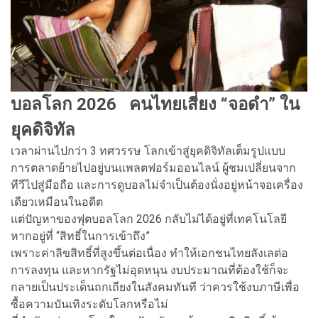
บอลโลก 2026 คนไทยเสี่ยง “จอดำ” ใน
ยุคดิจิทัล
เวลาผ่านไปกว่า 3 ทศวรรษ โลกเข้าสู่ยุคดิจิทัลเต็มรูปแบบ
การตลาดย้ายไปอยู่บนแพลตฟอร์มออนไลน์ ผู้ชมเปลี่ยนจาก
ทีวีไปสู่มือถือ และการดูบอลไม่จำเป็นต้องนั่งอยู่หน้าจอเครื่อง
เดียวเหมือนในอดีต
แต่ปัญหาของฟุตบอลโลก 2026 กลับไม่ได้อยู่ที่เทคโนโลยี
หากอยู่ที่ “สิทธิ์ในการเข้าถึง”
เพราะค่าลิขสิทธิ์ที่สูงขึ้นต่อเนื่อง ทำให้เอกชนไทยลังเลต่อ
การลงทุน และหากรัฐไม่อุดหนุน งบประมาณที่ต้องใช้ก็จะ
กลายเป็นประเด็นถกเถียงในสังคมทันที ว่าควรใช้งบภาษีเพื่อ
ซื้อความบันเทิงระดับโลกหรือไม่