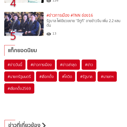
4
126
#ข่าวการเมือง
#TNN ช่อง16
รัฐบาล ไฟเขียวขยาย “จีทูที” ขายข้าวจีน เพิ่ม 2.2 แสน
ตัน
5
13
แท็กยอดนิยม
#
ข่าววันนี้
#
ข่าวการเมือง
#
ข่าวล่าสุด
#
ข่าว
#
นายกรัฐมนตรี
#
เลือกตั้ง
#
โควิด
#
รัฐบาล
#
นายกฯ
#
เลือกตั้ง2569
ข่าวที่เกี่ยวข้อง