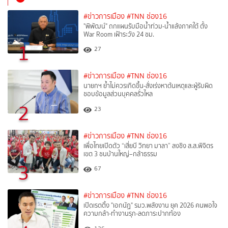
#ข่าวการเมือง
#TNN ช่อง16
"พิพัฒน์" ถกแผนรับมือน้ำท่วม-น้ำแล้งภาคใต้ ตั้ง
War Room เฝ้าระวัง 24 ชม.
1
27
#ข่าวการเมือง
#TNN ช่อง16
นายกฯ ย้ำไม่ควรเกิดขึ้น-สั่งเร่งหาต้นเหตุและผู้รับผิด
ชอบข้อมูลส่วนบุคคลรั่วไหล
2
23
#ข่าวการเมือง
#TNN ช่อง16
เพื่อไทยเปิดตัว “เสี่ยบี วิทยา มาลา” ลงชิง ส.ส.พิจิตร
เขต 3 ชนบ้านใหญ่–กล้าธรรม
3
67
#ข่าวการเมือง
#TNN ช่อง16
เปิดเรตติ้ง "เอกนัฏ" รมว.พลังงาน ยุค 2026 คนพอใจ
ความกล้า-ทำงานรุก-ลดภาระปากท้อง