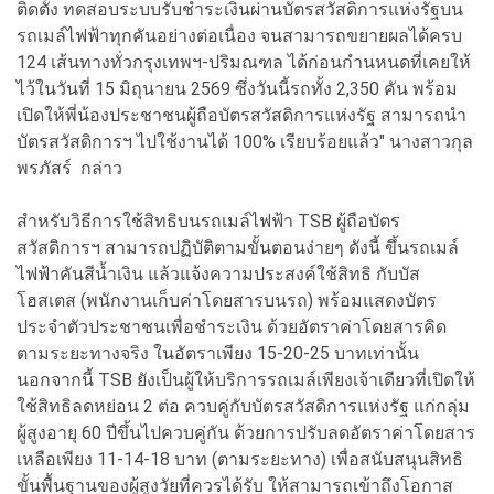
ติดตั้ง ทดสอบระบบรับชำระเงินผ่านบัตรสวัสดิการแห่งรัฐบน
รถเมล์ไฟฟ้าทุกคันอย่างต่อเนื่อง จนสามารถขยายผลได้ครบ
124 เส้นทางทั่วกรุงเทพฯ-ปริมณฑล ได้ก่อนกำนหนดที่เคยให้
ไว้ในวันที่ 15 มิถุนายน 2569 ซึ่งวันนี้รถทั้ง 2,350 คัน พร้อม
เปิดให้พี่น้องประชาชนผู้ถือบัตรสวัสดิการแห่งรัฐ สามารถนำ
บัตรสวัสดิการฯ ไปใช้งานได้ 100% เรียบร้อยแล้ว" นางสาวกุล
พรภัสร์ กล่าว
สำหรับวิธีการใช้สิทธิบนรถเมล์ไฟฟ้า TSB ผู้ถือบัตร
สวัสดิการฯ สามารถปฏิบัติตามขั้นตอนง่ายๆ ดังนี้ ขึ้นรถเมล์
ไฟฟ้าคันสีน้ำเงิน แล้วแจ้งความประสงค์ใช้สิทธิ กับบัส
โฮสเตส (พนักงานเก็บค่าโดยสารบนรถ) พร้อมแสดงบัตร
ประจำตัวประชาชนเพื่อชำระเงิน ด้วยอัตราค่าโดยสารคิด
ตามระยะทางจริง ในอัตราเพียง 15-20-25 บาทเท่านั้น
นอกจากนี้ TSB ยังเป็นผู้ให้บริการรถเมล์เพียงเจ้าเดียวที่เปิดให้
ใช้สิทธิลดหย่อน 2 ต่อ ควบคู่กับบัตรสวัสดิการแห่งรัฐ แก่กลุ่ม
ผู้สูงอายุ 60 ปีขึ้นไปควบคู่กัน ด้วยการปรับลดอัตราค่าโดยสาร
เหลือเพียง 11-14-18 บาท (ตามระยะทาง) เพื่อสนับสนุนสิทธิ
ขั้นพื้นฐานของผู้สูงวัยที่ควรได้รับ ให้สามารถเข้าถึงโอกาส