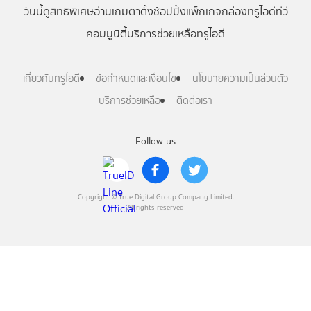
วันนี้
ดู
สิทธิพิเศษ
อ่าน
เกม
ตาตั้ง
ช้อปปิ้ง
แพ็กเกจ
กล่องทรูไอดีทีวี
คอมมูนิตี้
บริการช่วยเหลือทรูไอดี
เกี่ยวกับทรูไอดี
ข้อกำหนดและเงื่อนไข
นโยบายความเป็นส่วนตัว
บริการช่วยเหลือ
ติดต่อเรา
Follow us
Copyright © True Digital Group Company Limited.
All rights reserved