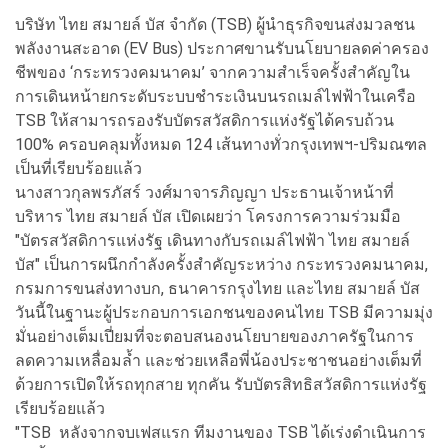
บริษัท ไทย สมายล์ บัส จำกัด (TSB) ผู้นำธุรกิจขนส่งมวลชน
พลังงานสะอาด (EV Bus) ประกาศขานรับนโยบายลดค่าครอง
ชีพของ ‘กระทรวงคมนาคม’ จากความสำเร็จครั้งสำคัญใน
การเดินหน้ายกระดับระบบชำระเงินบนรถเมล์ไฟฟ้าในเครือ
TSB ให้สามารถรองรับบัตรสวัสดิการแห่งรัฐได้ครบถ้วน
100% ครอบคลุมทั้งหมด 124 เส้นทางทั่วกรุงเทพฯ-ปริมณฑล
เป็นที่เรียบร้อยแล้ว
นางสาวกุลพรภัสร์ วงศ์มาจารภิญญา ประธานเจ้าหน้าที่
บริหาร ไทย สมายล์ บัส เปิดเผยว่า โครงการความร่วมมือ
"บัตรสวัสดิการแห่งรัฐ เดินทางกับรถเมล์ไฟฟ้า ไทย สมายล์
บัส" เป็นการผนึกกำลังครั้งสำคัญระหว่าง กระทรวงคมนาคม,
กรมการขนส่งทางบก, ธนาคารกรุงไทย และไทย สมายล์ บัส
วันนี้ในฐานะผู้ประกอบการเอกชนของคนไทย TSB มีความมุ่ง
มั่นอย่างเต็มเปี่ยมที่จะตอบสนองนโยบายของภาครัฐในการ
ลดความเหลื่อมล้ำ และช่วยเหลือพี่น้องประชาชนอย่างเต็มที่
ด้วยการเปิดให้รถทุกสาย ทุกคัน รับบัตรสิทธิสวัสดิการแห่งรัฐ
เรียบร้อยแล้ว
"TSB หลังจากจบเฟสแรก ทีมงานของ TSB ได้เร่งดำเนินการ