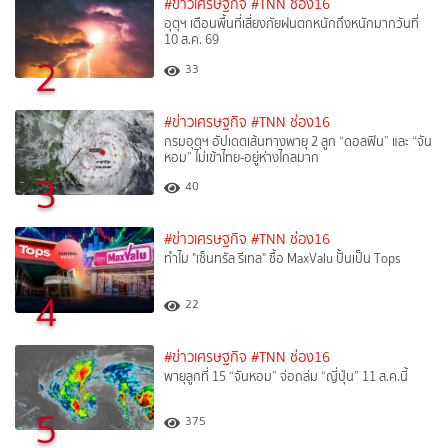
#ข่าวเศรษฐกิจ
#TNN ช่อง16
อุตุฯ เตือนพื้นที่เสี่ยงภัยฝนตกหนักถึงหนักมากวันที่
10 ส.ค. 69
2
33
#ข่าวเศรษฐกิจ
#TNN ช่อง16
กรมอุตุฯ อัปเดตเส้นทางพายุ 2 ลูก “ดอลฟิน” และ “จัน
หอม” ไม่เข้าไทย-อยู่ห่างไกลมาก
3
40
#ข่าวเศรษฐกิจ
#TNN ช่อง16
ทำไม "เซ็นทรัล รีเทล" ซื้อ MaxValu ปั้นเป็น Tops
4
22
#ข่าวเศรษฐกิจ
#TNN ช่อง16
พายุลูกที่ 15 “จันหอม” จ่อถล่ม “ญี่ปุ่น” 11 ส.ค.นี้
5
375