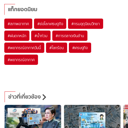
แท็กยอดนิยม
#
สภาพอากาศ
#
ย่อโลกเศรษฐกิจ
#
กรมอุตุนิยมวิทยา
#
ฝนตกหนัก
#
น้ำท่วม
#
การตลาดเงินล้าน
#
พยากรณ์อากาศวันนี้
#
โลกร้อน
#
เศรษฐกิจ
#
พยากรณ์อากาศ
ข่าวที่เกี่ยวข้อง