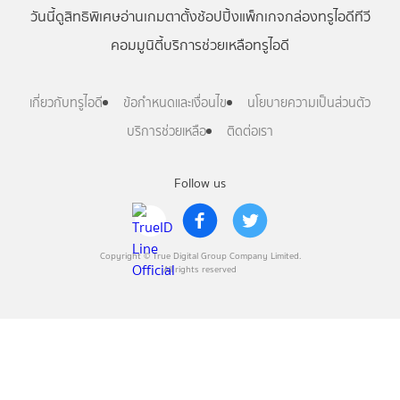
วันนี้
ดู
สิทธิพิเศษ
อ่าน
เกม
ตาตั้ง
ช้อปปิ้ง
แพ็กเกจ
กล่องทรูไอดีทีวี
คอมมูนิตี้
บริการช่วยเหลือทรูไอดี
เกี่ยวกับทรูไอดี
ข้อกำหนดและเงื่อนไข
นโยบายความเป็นส่วนตัว
บริการช่วยเหลือ
ติดต่อเรา
Follow us
Copyright © True Digital Group Company Limited.
All rights reserved