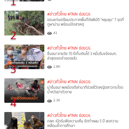
1
#ข่าวทั่วไทย
#TNN ช่อง16
ขอนแก่นเตรียมประกาศพื้นที่ภัยพิบัติ "หลุมยุบ" 7 จุดที่
ภูผาม่าน พร้อมเปิดสาเหตุ
2
41
#ข่าวทั่วไทย
#TNN ช่อง16
ชื่นชม! ยายวัย 70 ปีเก็บเงินได้ 3 หมื่นรีบแจ้งจนท.
ล่าสุดเจอเจ้าของแล้ว
3
1.8K
#ข่าวทั่วไทย
#TNN ช่อง16
น่าชื่นชม! พลเมืองดีเล่านาทีช่วยชีวิตหญิงสาวกระโดด
น้ำหวังฆ่าตัวตาย
4
2.3K
#ข่าวทั่วไทย
#TNN ช่อง16
กสศ. เปิดรับฟังความเห็น จัดทำแผน 5 ปี ลดความ
เหลื่อมล้ำการศึกษา