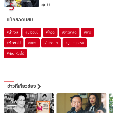
5
18
แท็กยอดนิยม
#
น้ำท่วม
#
ข่าววันนี้
#
โควิด
#
ข่าวล่าสุด
#
ข่าว
#
ข่าวทั่วไป
#
สตง.
#
โควิด-19
#
ลูกบุญธรรม
#
ก้อง ห้วยไร่
ข่าวที่เกี่ยวข้อง