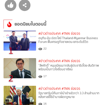
ยอดนิยมในตอนนี้
#ข่าวต่างประเทศ
#TNN ช่อง16
อนุทิน-มิน อ่อง ไลง์ Thailand-Myanmar Business
Forum ฟื้นเศรษฐกิจชายแดน-ยกระดับชีวิต
1
22
#ข่าวต่างประเทศ
#TNN ช่อง16
“สีหศักดิ์”​ หนุนเมียนมากลับสู่ประชาธิปไตย-สันติภาพ
พร้อมเป็นกาวใจเชื่อมอาเซียน
2
17
#ข่าวต่างประเทศ
#TNN ช่อง16
รัฐบาลทรัมป์คืนภาษีนำเข้าแล้วกว่า 3.3 ล้านล้านบาท
หลังศาลชี้ใช้อำนาจผิดกฎหมาย
16