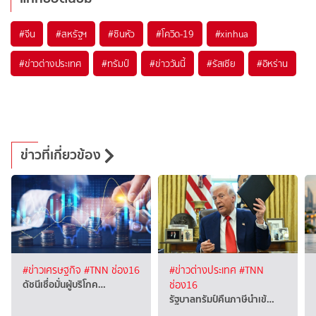
#
จีน
#
สหรัฐฯ
#
ซินหัว
#
โควิด-19
#
xinhua
#
ข่าวต่างประเทศ
#
ทรัมป์
#
ข่าววันนี้
#
รัสเซีย
#
อิหร่าน
ข่าวที่เกี่ยวข้อง
#ข่าวเศรษฐกิจ
#TNN ช่อง16
#ข่าวต่างประเทศ
#TNN
ดัชนีเชื่อมั่นผู้บริโภค…
ช่อง16
รัฐบาลทรัมป์คืนภาษีนำเข้…