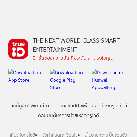
THE NEXT WORLD-CLASS SMART
ENTERTAINMENT
อีกขั้นของความบันเทิงระดับโลกตรงใจคุณ
วันนี้
ดู
สิทธิพิเศษ
อ่าน
เกม
ตาตั้ง
ช้อปปิ้ง
แพ็กเกจ
กล่องทรูไอดีทีวี
คอมมูนิตี้
บริการช่วยเหลือทรูไอดี
เกี่ยวกับทรูไอดี
ข้อกำหนดและเงื่อนไข
นโยบายความเป็นส่วนตัว