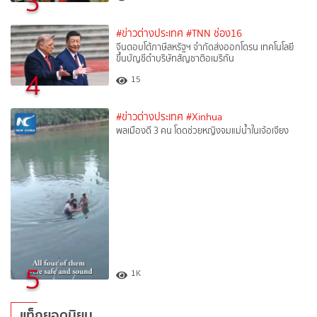
3
#ข่าวต่างประเทศ
#TNN ช่อง16
จีนตอบโต้ภาษีสหรัฐฯ จำกัดส่งออกโดรน เทคโนโลยี
ขึ้นบัญชีดำบริษัทสัญชาติอเมริกัน
4
15
#ข่าวต่างประเทศ
#Xinhua
พลเมืองดี 3 คน โดดช่วยหญิงจมแม่น้ำในเจ้อเจียง
5
1K
แท็กยอดนิยม