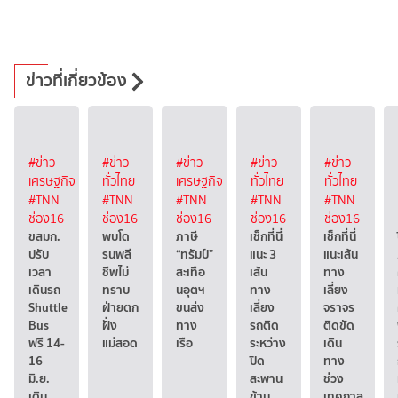
ข่าวที่เกี่ยวข้อง
#ข่าว
#ข่าว
#ข่าว
#ข่าว
#ข่าว
เศรษฐกิจ
ทั่วไทย
เศรษฐกิจ
ทั่วไทย
ทั่วไทย
#TNN
#TNN
#TNN
#TNN
#TNN
ช่อง16
ช่อง16
ช่อง16
ช่อง16
ช่อง16
ขสมก.
พบโด
ภาษี
เช็กที่นี่
เช็กที่นี่
ปรับ
รนพลี
“ทรัมป์”
แนะ 3
แนะเส้น
เวลา
ชีพไม่
สะเทือ
เส้น
ทาง
เดินรถ
ทราบ
นอุตฯ
ทาง
เลี่ยง
Shuttle
ฝ่ายตก
ขนส่ง
เลี่ยง
จราจร
Bus
ฝั่ง
ทาง
รถติด
ติดขัด
ฟรี 14-
แม่สอด
เรือ
ระหว่าง
เดิน
16
ปิด
ทาง
มิ.ย.
สะพาน
ช่วง
เดิน
ข้าม
เทศกาล