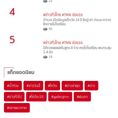
22
4
#ข่าวทั่วไทย
#TNN ช่อง16
ตำรวจ เปิดข้อมูลเด็กวัย 14 ปี ยิงปู่-ย่า ก่อนมากราด
ยิงภายในโรงเรียน
95
5
#ข่าวทั่วไทย
#TNN ช่อง16
นิติเวชเผยผลชันสูตร 8 ร่าง เหตุในโรงเรียน พบกระสุน
1-4 นัด
16
แท็กยอดนิยม
#
น้ำท่วม
#
ข่าววันนี้
#
โควิด
#
ข่าวล่าสุด
#
ข่าว
#
ข่าวทั่วไป
#
โควิด-19
#
gallerytnn
#
ฝนตก
#
สภาพอากาศ