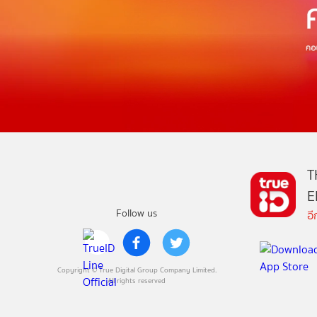
T
E
Follow us
อ
Copyright © True Digital Group Company Limited.
All rights reserved