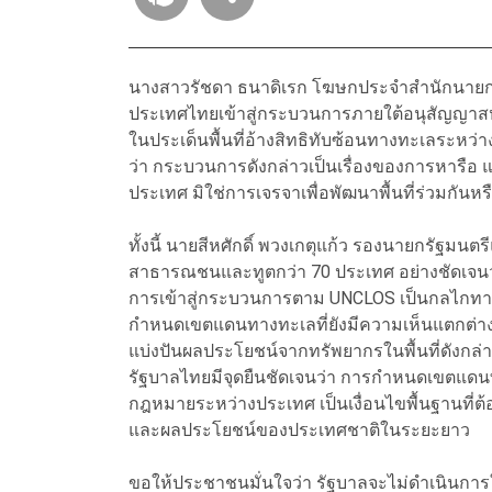
นางสาวรัชดา ธนาดิเรก โฆษกประจำสำนักนายกรัฐม
ประเทศไทยเข้าสู่กระบวนการภายใต้อนุสัญญา
ในประเด็นพื้นที่อ้างสิทธิทับซ้อนทางทะเลระหว
ว่า กระบวนการดังกล่าวเป็นเรื่องของการหาร
ประเทศ มิใช่การเจรจาเพื่อพัฒนาพื้นที่ร่วมกั
ทั้งนี้ นายสีหศักดิ์ พวงเกตุแก้ว รองนายกรัฐม
สาธารณชนและทูตกว่า 70 ประเทศ อย่างชัดเจน
การเข้าสู่กระบวนการตาม UNCLOS เป็นกลไกท
กำหนดเขตแดนทางทะเลที่ยังมีความเห็นแตกต่างกัน
แบ่งปันผลประโยชน์จากทรัพยากรในพื้นที่ดังกล่
รัฐบาลไทยมีจุดยืนชัดเจนว่า การกำหนดเขตแดน
กฎหมายระหว่างประเทศ เป็นเงื่อนไขพื้นฐานที่ต้อง
และผลประโยชน์ของประเทศชาติในระยะยาว
ขอให้ประชาชนมั่นใจว่า รัฐบาลจะไม่ดำเนินกา