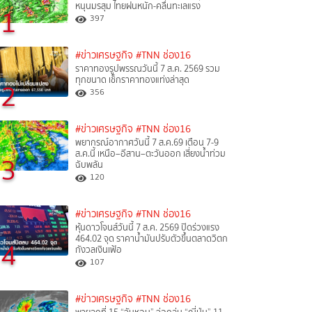
หนุนมรสุม ไทยฝนหนัก-คลื่นทะเลแรง
1
397
#ข่าวเศรษฐกิจ
#TNN ช่อง16
ราคาทองรูปพรรณวันนี้ 7 ส.ค. 2569 รวม
ทุกขนาด เช็กราคาทองแท่งล่าสุด
2
356
#ข่าวเศรษฐกิจ
#TNN ช่อง16
พยากรณ์อากาศวันนี้ 7 ส.ค.69 เตือน 7-9
ส.ค.นี้ เหนือ–อีสาน–ตะวันออก เสี่ยงน้ำท่วม
3
ฉับพลัน
120
#ข่าวเศรษฐกิจ
#TNN ช่อง16
หุ้นดาวโจนส์วันนี้ 7 ส.ค. 2569 ปิดร่วงแรง
464.02 จุด ราคาน้ำมันปรับตัวขึ้นตลาดวิตก
4
กังวลเงินเฟ้อ
107
#ข่าวเศรษฐกิจ
#TNN ช่อง16