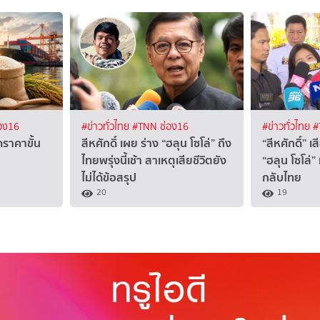
อง16
#ข่าวทั่วไทย
#TNN ช่อง16
#ข่าวทั่วไทย
#
ราคาขั้น
สีหศักดิ์ เผย ร่าง “ฮลุน โซโล่” ถึง
“สีหศักดิ์” เ
ไทยพรุ่งนี้เช้า สาเหตุเสียชีวิตยัง
“ฮลุน โซโล่”
ไม่ได้ข้อสรุป
กลับไทย
20
19