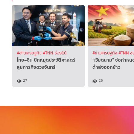
#ข่าวเศรษฐกิจ
#TNN ช่อง16
#ข่าวเศรษฐกิจ
#TNN ช่
ไทย–จีน ปักหมุดประวัติศาสตร์
“เวียดนาม” จ่อกำหนด
ลุยภารกิจดวงจันทร์
ต่ำส่งออกข้าว
27
26