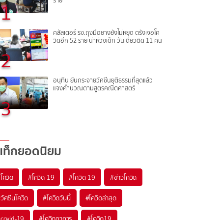
ราย
1
คลัสเตอร์ รง.ถุงมือยางยังไม่หยุด ตรังเจอโค
วิดอีก 52 ราย น่าห่วงเด็ก วันเดียวติด 11 คน
2
อนุทิน ยันกระจายวัคซีนยุติธรรมที่สุดแล้ว
แจงคำนวณตามสูตรคณิตศาสตร์
3
แท็กยอดนิยม
#
โควิด
#
โควิด-19
#
โควิด 19
#
ข่าวโควิด
#
วัคซีนโควิด
#
โควิดวันนี้
#
โควิดล่าสุด
#
covid-19
#
โควิดอาการ
#
โควิด19