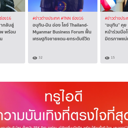
ช่อง16
#ข่าวต่างประเทศ
#TNN ช่อง16
#ข่าวต่างประ
มากลับสู่
อนุทิน-มิน อ่อง ไลง์ Thailand-
“อนุทิน” คุย
าพ พร้อม
Myanmar Business Forum ฟื้น
หน้าร่วมมือ
ยน
เศรษฐกิจชายแดน-ยกระดับชีวิต
มิตรภาพแน่
32
15