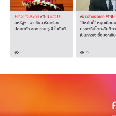
#ข่าวต่างประเทศ
#TNN ช่อง16
#ข่าวต่างประเทศ
#TNN 
สหรัฐฯ - อาเซียน เรียกร้อง
“สีหศักดิ์”​ หนุนเมียน
ปล่อยตัว ออง ซาน ซู จี ในทันที
ประชาธิปไตย-สันติภ
เป็นกาวใจเชื่อมอาเซี
18
25