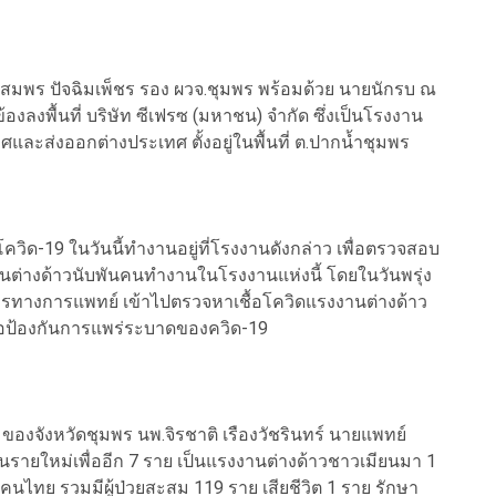
นายสมพร ปัจฉิมเพ็ชร รอง ผวจ.ชุมพร พร้อมด้วย นายนักรบ ณ
ลงพื้นที่ บริษัท ซีเฟรซ (มหาชน) จำกัด ซึ่งเป็นโรงงาน
ะส่งออกต่างประเทศ ตั้งอยู่ในพื้นที่ ต.ปากน้ำชุมพร
ควิด-19 ในวันนี้ทำงานอยู่ที่โรงงานดังกล่าว เพื่อตรวจสอบ
นต่างด้าวนับพันคนทำงานในโรงงานแห่งนี้ โดยในวันพรุ่ง
ากรทางการแพทย์ เข้าไปตรวจหาเชื้อโควิดแรงงานต่างด้าว
อป้องกันการแพร่ระบาดของควิด-19
จังหวัดชุมพร นพ.จิรชาติ เรืองวัชรินทร์ นายแพทย์
ยันรายใหม่เพื่ออีก 7 ราย เป็นแรงงานต่างด้าวชาวเมียนมา 1
นไทย รวมมีผู้ป่วยสะสม 119 ราย เสียชีวิต 1 ราย รักษา