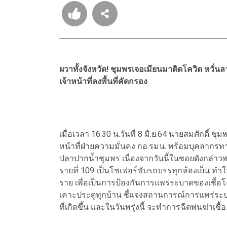
ผวาทั้งจังหวัด! ชุมพรเจอเมียนมาติดโควิด หวั่น
เจ้าหน้าที่ลงพื้นที่คัดกรอง
เมื่อเวลา 16.30 น.วันที่ 8 มิ.ย.64 นายสมศักดิ์ ชุ
หน้าที่ฝ่ายความมั่นคง กอ.รมน. พร้อมบุคลาก
ปลาปากน้ำชุมพร เนื่องจากวันนี้ในซอยดังกล่าวพบมี
รายที่ 109 เป็นโชเฟอร์ขับรถบรรทุกห้องเย็น ทำใ
ราย เพื่อเป็นการป้องกันการแพร่ระบาดของเชื้อโ
เคาะประตูทุกบ้าน ชี้แจงสถานการณ์การแพร่ระบาด
ที่เกิดขึ้น และในวันพรุ่งนี้ จะทำการฉีดพ่นฆ่าเชื้อ