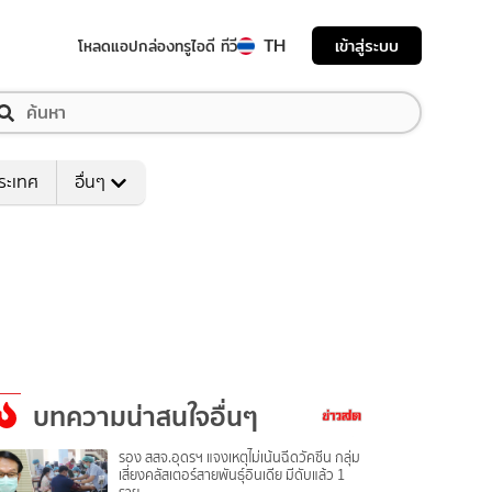
TH
เข้าสู่ระบบ
โหลดแอป
กล่องทรูไอดี ทีวี
ระเทศ
อื่นๆ
บทความน่าสนใจอื่นๆ
รอง สสจ.อุดรฯ แจงเหตุไม่เน้นฉีดวัคซีน กลุ่ม
เสี่ยงคลัสเตอร์สายพันธุ์อินเดีย มีดับแล้ว 1