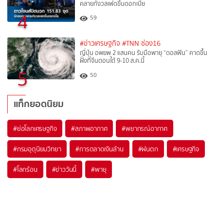
คลายกังวลเฟดขึ้นดอกเบี้ย
4
59
#ข่าวเศรษฐกิจ
#TNN ช่อง16
ญี่ปุ่น อพยพ 2 แสนคน รับมือพายุ “ดอลฟิน” คาดขึ้น
ฝั่งที่จีนตอนใต้ 9-10 ส.ค.นี้
5
50
แท็กยอดนิยม
#
ย่อโลกเศรษฐกิจ
#
สภาพอากาศ
#
พยากรณ์อากาศ
#
กรมอุตุนิยมวิทยา
#
การตลาดเงินล้าน
#
ฝนตก
#
เศรษฐกิจ
#
โลกร้อน
#
ข่าววันนี้
#
พายุ