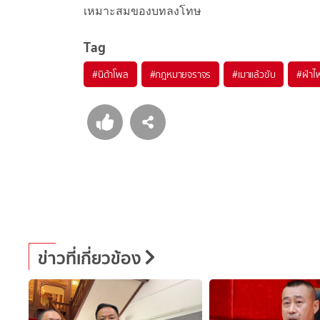
เหมาะสมของบทลงโทษ
Tag
#
นิด้าโพล
#
กฎหมายจราจร
#
เมาแล้วขับ
#
ฝ่า
ข่าวที่เกี่ยวข้อง