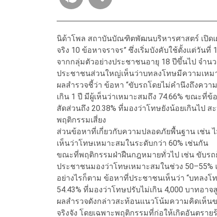
นิด้าโพล สถาบันบัณฑิตพัฒนบริหารศาสตร์ เปิ
จริง 10 ข้อหาจราจร” ซึ่งเริ่มบังคับใช้ตั้งแต่ว
จากกลุ่มตัวอย่างประชาชนอายุ 18 ปีขึ้นไป จำ
ประชาชนส่วนใหญ่เห็นว่าบทลงโทษมีความเหมาะสม
ผลสำรวจชี้ว่า ข้อหา “ขับรถโดยไม่คำนึงถึงควา
เกิน 1 ปี มีผู้เห็นว่าเหมาะสมถึง 74.66% ขณะที่ข
สัดส่วนถึง 20.38% ที่มองว่าโทษยังน้อยเกินไป 
พฤติกรรมเสี่ยง
ส่วนข้อหาที่เกี่ยวกับความปลอดภัยพื้นฐาน เช่น ไ
เห็นว่าโทษเหมาะสมในระดับกว่า 60% เช่นกัน
ขณะที่พฤติกรรมฝ่าฝืนกฎหมายทั่วไป เช่น ขับรถ
ประชาชนมองว่าโทษเหมาะสมในช่วง 50–55% แต่ยัง
อย่างไรก็ตาม ข้อหาที่ประชาชนเห็นว่า “บทลงโทษ
54.43% ที่มองว่าโทษปรับไม่เกิน 4,000 บาทอาจสูง
ผลสำรวจดังกล่าวสะท้อนแนวโน้มความคิดเห็นขอ
จริงจัง โดยเฉพาะพฤติกรรมที่ก่อให้เกิดอันตราย