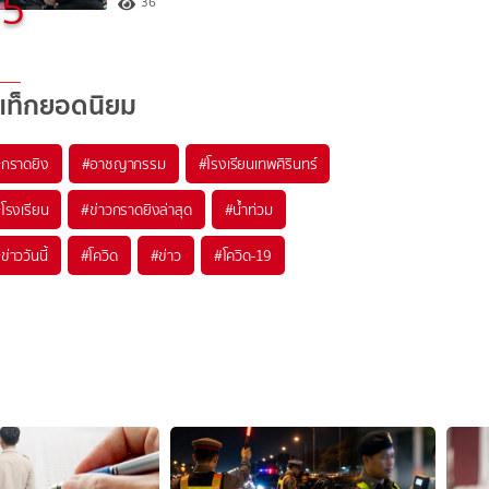
5
36
แท็กยอดนิยม
#
กราดยิง
#
อาชญากรรม
#
โรงเรียนเทพศิรินทร์
#
โรงเรียน
#
ข่าวกราดยิงล่าสุด
#
น้ำท่วม
#
ข่าววันนี้
#
โควิด
#
ข่าว
#
โควิด-19