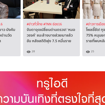
16
#ข่าวทั่วไทย
#TNN ช่อง16
#ข่าวการเมือ
ยาว บังคับ
จับตาจุดเปลี่ยนด่านตรวจ! ‘หมอ
โพลชี้ชัด! ท
งด่านวัด
วรงค์’ แนะล้างบางส่วยเมาแล้ว
75% หนุนย
ศ
ขับ หลังสถิติพุ่ง 7.5 หมื่นราย
รายที่พบหล
28
25