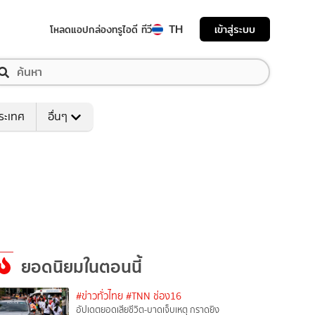
TH
เข้าสู่ระบบ
โหลดแอป
กล่องทรูไอดี ทีวี
ระเทศ
อื่นๆ
ยอดนิยมในตอนนี้
#ข่าวทั่วไทย
#TNN ช่อง16
อัปเดตยอดเสียชีวิต-บาดเจ็บเหตุ กราดยิง