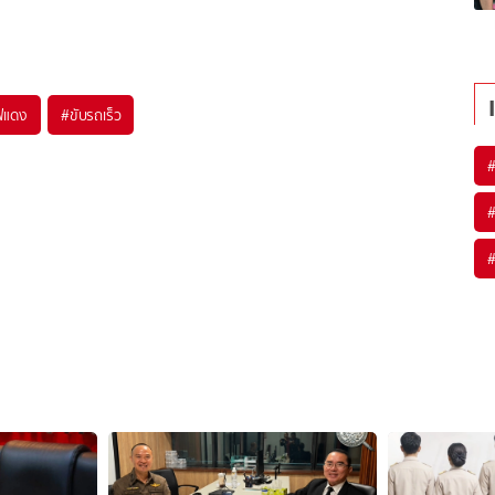
ไฟแดง
#
ขับรถเร็ว