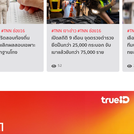
ง
#TNN ช่อง16
#TNN เจาะข่าว
#TNN ช่อง16
#TN
ุจริตสอบท้องถิ่น
เปิดสถิติ 9 เดือน จุดตรวจตำรวจ
เลื
กเลิกผลสอบเฉพาะ
ยึดปืนกว่า 25,000 กระบอก จับ
ทีม
ักฐานโกง
เมาแล้วขับกว่า 75,000 ราย
ทย
52