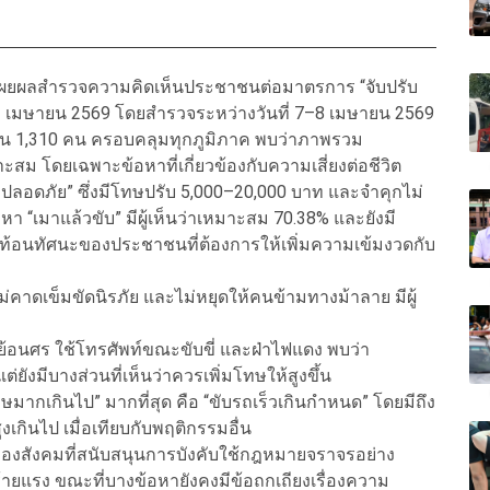
ดเผยผลสำรวจความคิดเห็นประชาชนต่อมาตรการ “จับปรับ
ันที่ 1 เมษายน 2569 โดยสำรวจระหว่างวันที่ 7–8 เมษายน 2569
นวน 1,310 คน ครอบคลุมทุกภูมิภาค พบว่าภาพรวม
 โดยเฉพาะข้อหาที่เกี่ยวข้องกับความเสี่ยงต่อชีวิต
มปลอดภัย” ซึ่งมีโทษปรับ 5,000–20,000 บาท และจำคุกไม่
้อหา “เมาแล้วขับ” มีผู้เห็นว่าเหมาะสม 70.38% และยังมี
สะท้อนทัศนะของประชาชนที่ต้องการให้เพิ่มความเข้มงวดกับ
ม่คาดเข็มขัดนิรภัย และไม่หยุดให้คนข้ามทางม้าลาย มีผู้
ย้อนศร ใช้โทรศัพท์ขณะขับขี่ และฝ่าไฟแดง พบว่า
มีบางส่วนที่เห็นว่าควรเพิ่มโทษให้สูงขึ้น
มากเกินไป” มากที่สุด คือ “ขับรถเร็วเกินกำหนด” โดยมีถึง
เกินไป เมื่อเทียบกับพฤติกรรมอื่น
งสังคมที่สนับสนุนการบังคับใช้กฎหมายจราจรอย่าง
ร้ายแรง ขณะที่บางข้อหายังคงมีข้อถกเถียงเรื่องความ