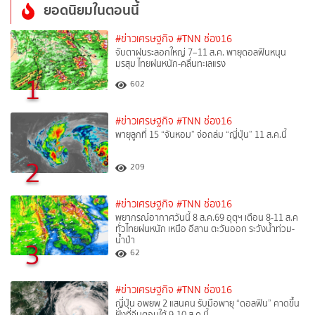
ยอดนิยมในตอนนี้
#ข่าวเศรษฐกิจ
#TNN ช่อง16
จับตาฝนระลอกใหญ่ 7–11 ส.ค. พายุดอลฟินหนุน
มรสุม ไทยฝนหนัก-คลื่นทะเลแรง
1
602
#ข่าวเศรษฐกิจ
#TNN ช่อง16
พายุลูกที่ 15 “จันหอม” จ่อถล่ม “ญี่ปุ่น” 11 ส.ค.นี้
2
209
#ข่าวเศรษฐกิจ
#TNN ช่อง16
พยากรณ์อากาศวันนี้ 8 ส.ค.69 อุตุฯ เตือน 8-11 ส.ค
ทั่วไทยฝนหนัก เหนือ อีสาน ตะวันออก ระวังน้ำท่วม-
น้ำป่า
3
62
#ข่าวเศรษฐกิจ
#TNN ช่อง16
ญี่ปุ่น อพยพ 2 แสนคน รับมือพายุ “ดอลฟิน” คาดขึ้น
ฝั่งที่จีนตอนใต้ 9-10 ส.ค.นี้