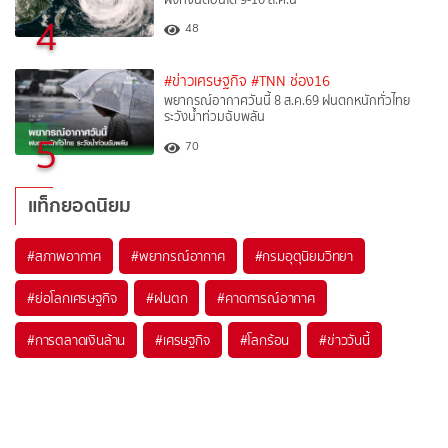
4
48
#ข่าวเศรษฐกิจ
#TNN ช่อง16
พยากรณ์อากาศวันนี้ 8 ส.ค.69 ฝนตกหนักทั่วไทย
ระวังน้ำท่วมฉับพลัน
5
70
แท็กยอดนิยม
#
สภาพอากาศ
#
พยากรณ์อากาศ
#
กรมอุตุนิยมวิทยา
#
ย่อโลกเศรษฐกิจ
#
ฝนตก
#
คาดการณ์อากาศ
#
การตลาดเงินล้าน
#
เศรษฐกิจ
#
โลกร้อน
#
ข่าววันนี้