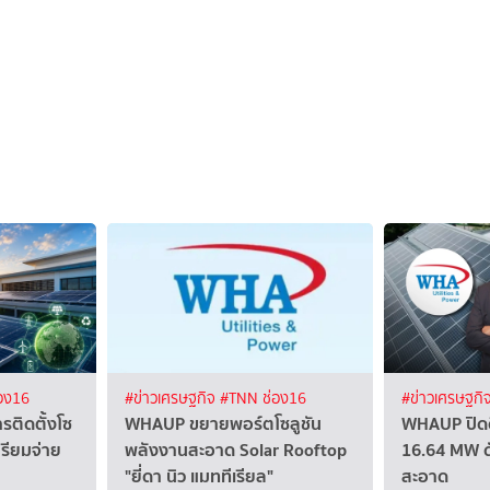
อง16
#ข่าวเศรษฐกิจ
#TNN ช่อง16
#ข่าวเศรษฐกิ
ติดตั้งโซ
WHAUP ขยายพอร์ตโซลูชัน
WHAUP ปิดด
ตรียมจ่าย
พลังงานสะอาด Solar Rooftop
16.64 MW ด
"ยี่ดา นิว แมททีเรียล"
สะอาด