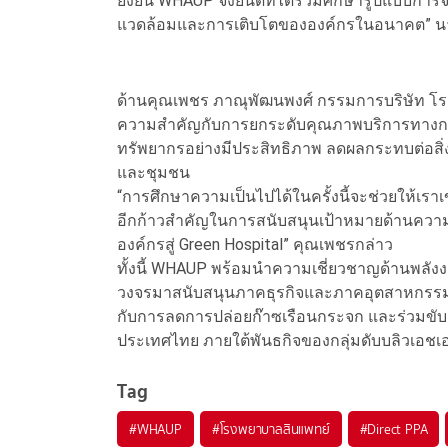
ยั่งยืน WHAUP จึงยินดีที่ได้ร่วมศึกษารูปแบบการ
แวดล้อมและการเติบโตขององค์กรในอนาคต” นาย
ด้านคุณเพชร ภาณุพัฒนพงศ์ กรรมการบริษัท โร
ความสำคัญกับการยกระดับคุณภาพบริการทางการแ
ทรัพยากรอย่างมีประสิทธิภาพ ลดผลกระทบต่อสิ่ง
และชุมชน
“การศึกษาความเป็นไปได้ในครั้งนี้จะช่วยให้เรา
อีกก้าวสำคัญในการสนับสนุนเป้าหมายด้านความย
องค์กรสู่ Green Hospital” คุณเพชรกล่าว
ทั้งนี้ WHAUP พร้อมนำความเชี่ยวชาญด้านพลั
วงจรมาสนับสนุนภาคธุรกิจและภาคอุตสาหกรรมใ
กับการลดการปล่อยก๊าซเรือนกระจก และร่วมขับเค
ประเทศไทย ภายใต้พันธกิจของกลุ่มดับบลิวเอชเอ 
Tag
#
WHAUP
#
โรงพยาบาลสินแพทย์
#
Direct PPA