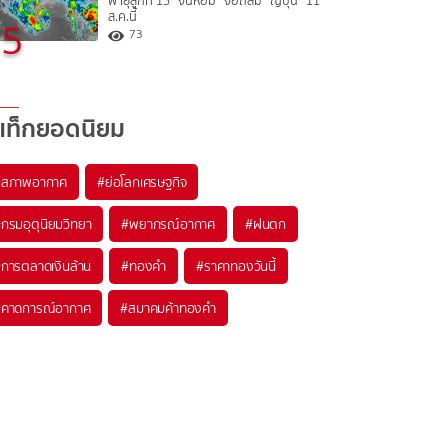
พายุลูกที่ 15 “จันหอม” จ่อถล่ม “ญี่ปุ่น” 11
ส.ค.นี้
5
73
แท็กยอดนิยม
#
สภาพอากาศ
#
ย่อโลกเศรษฐกิจ
#
กรมอุตุนิยมวิทยา
#
พยากรณ์อากาศ
#
ฝนตก
#
การตลาดเงินล้าน
#
ทองคำ
#
ราคาทองวันนี้
#
คาดการณ์อากาศ
#
สมาคมค้าทองคำ