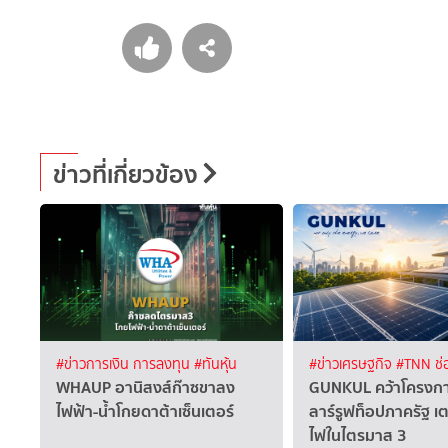
ข่าวที่เกี่ยวข้อง
#ข่าวการเงิน การลงทุน
#ทันหุ้น
#ข่าวเศรษฐกิจ
#TNN ช่
WHAUP อานิสงส์ก๊าซขาลง
GUNKUL คว้าโครงการ
ไฟฟ้า-น้ำโกยดาต้าเซ็นเตอร์
ลาร์รูฟท็อปภาครัฐ เ
ไฟในไตรมาส 3