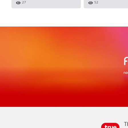
27
52
T