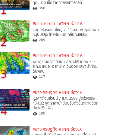
ทุกขนาด เช็กราคาทองแท่งล่าสุด
1
356
#ข่าวเศรษฐกิจ
#TNN ช่อง16
จับตาฝนระลอกใหญ่ 7–11 ส.ค. พายุดอลฟิน
หนุนมรสุม ไทยฝนหนัก-คลื่นทะเลแรง
2
289
#ข่าวเศรษฐกิจ
#TNN ช่อง16
พยากรณ์อากาศวันนี้ 7 ส.ค.69 เตือน 7-9
ส.ค.นี้ เหนือ–อีสาน–ตะวันออก เสี่ยงน้ำท่วม
3
ฉับพลัน
117
#ข่าวเศรษฐกิจ
#TNN ช่อง16
หุ้นดาวโจนส์วันนี้ 7 ส.ค. 2569 ปิดร่วงแรง
464.02 จุด ราคาน้ำมันปรับตัวขึ้นตลาดวิตก
4
กังวลเงินเฟ้อ
100
#ข่าวเศรษฐกิจ
#TNN ช่อง16