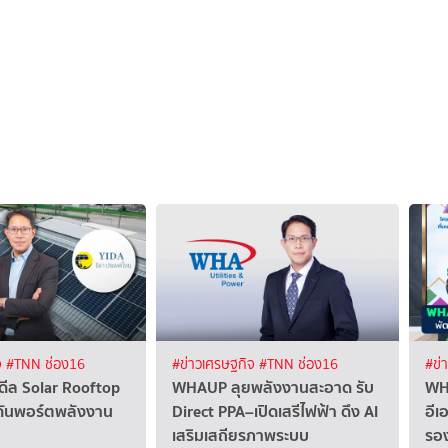
จ
#TNN ช่อง16
#ข่าวเศรษฐกิจ
#TNN ช่อง16
#ข่
ีล Solar Rooftop
WHAUP ลุยพลังงานสะอาด รับ
WH
ันพอร์ตพลังงาน
Direct PPA–เปิดเสรีไฟฟ้า ดึง AI
อีเ
เสริมเสถียรภาพระบบ
รอง