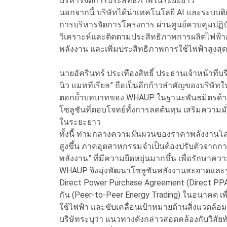
บริหารจัดการประสิทธิภาพในระยะยาว
นอกจากนี้ บริษัทได้นำเทคโนโลยี AI และระบบติ
การบริหารจัดการโครงการ ผ่านศูนย์ควบคุมปฏิบัติ
วิเคราะห์และติดตามประสิทธิภาพการผลิตไฟฟ้าอ
พลังงาน และเพิ่มประสิทธิภาพการใช้ไฟฟ้าสูงสุดใ
นายอัครินทร์ ประเทืองสิทธิ์ ประธานเจ้าหน้าที่
นิว แมททีเรียล” ถือเป็นอีกก้าวสำคัญของบริษั
ตอกย้ำบทบาทของ WHAUP ในฐานะพันธมิตรด้านพ
โซลูชันที่ตอบโจทย์ทั้งการลดต้นทุน เสริมความ
ในระยะยาว
ทั้งนี้ ท่ามกลางความผันผวนของราคาพลังงานโลก
สูงขึ้น ภาคอุตสาหกรรมจำเป็นต้องปรับตัวจากการ
พลังงาน” ที่มีความยืดหยุ่นมากขึ้น เพื่อรักษา
WHAUP จึงมุ่งพัฒนาโซลูชันพลังงานสะอาดและรู
Direct Power Purchase Agreement (Direct PP
กัน (Peer-to-Peer Energy Trading) ในอนาคต เพ
ใช้ไฟฟ้า และขับเคลื่อนเป้าหมายด้านสิ่งแวดล้อ
บริษัทระบุว่า แนวทางดังกล่าวสอดคล้องกับวิสัย