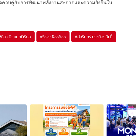
ษฐกิจควบคู่กับการพัฒนาพลังงานสะอาดและความยั่งยืนใน
#
ยี่ดา นิว แมททีเรียล
#
Solar Rooftop
#
อัครินทร์ ประเทืองสิทธิ์