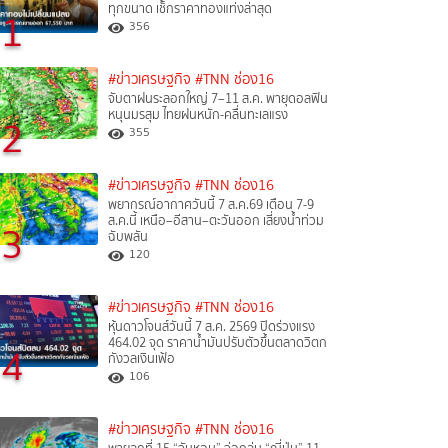
ทุกขนาด เช็กราคาทองแท่งล่าสุด
1
356
#ข่าวเศรษฐกิจ
#TNN ช่อง16
จับตาฝนระลอกใหญ่ 7–11 ส.ค. พายุดอลฟิน
หนุนมรสุม ไทยฝนหนัก-คลื่นทะเลแรง
2
355
#ข่าวเศรษฐกิจ
#TNN ช่อง16
พยากรณ์อากาศวันนี้ 7 ส.ค.69 เตือน 7-9
ส.ค.นี้ เหนือ–อีสาน–ตะวันออก เสี่ยงน้ำท่วม
3
ฉับพลัน
120
#ข่าวเศรษฐกิจ
#TNN ช่อง16
หุ้นดาวโจนส์วันนี้ 7 ส.ค. 2569 ปิดร่วงแรง
464.02 จุด ราคาน้ำมันปรับตัวขึ้นตลาดวิตก
4
กังวลเงินเฟ้อ
106
#ข่าวเศรษฐกิจ
#TNN ช่อง16