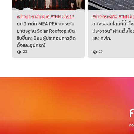
#ข่าวประชาสัมพันธ์
#TNN ช่อง16
#ข่าวเศรษฐกิจ
#TNN ช่
มท.2 ผนึก MEA PEA ยกระดับ
สมัครออนไลน์ที่นี่ “โ
มาตรฐาน Solar Rooftop เปิด
ประชาชน” ผ่านเว็บไซ
รับขึ้นทะเบียนผู้ประกอบการติด
และ กฟภ.
ตั้งและอุปกรณ์
23
23