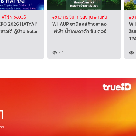
จ
#TNN ช่อง16
#ข่าวการเงิน การลงทุน
#ทันหุ้น
#ข่
PO 2026 HATYAI"
WHAUP อานิสงส์ก๊าซขาลง
WH
ชาวใต้ กู้บ้าน Solar
ไฟฟ้า-น้ำโกยดาต้าเซ็นเตอร์
สิน
TPA
27