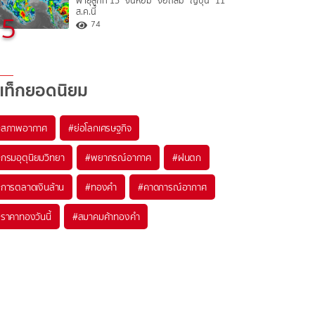
พายุลูกที่ 15 “จันหอม” จ่อถล่ม “ญี่ปุ่น” 11
ส.ค.นี้
5
74
แท็กยอดนิยม
#
สภาพอากาศ
#
ย่อโลกเศรษฐกิจ
#
กรมอุตุนิยมวิทยา
#
พยากรณ์อากาศ
#
ฝนตก
#
การตลาดเงินล้าน
#
ทองคำ
#
คาดการณ์อากาศ
#
ราคาทองวันนี้
#
สมาคมค้าทองคำ