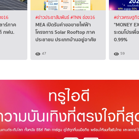
อง16
#ข่าวประชาสัมพันธ์
#TNN ช่อง16
#ข่าวเศรษฐกิ
ซลาร์ภาค
MEA เปิดรับคำขอขายไฟฟ้า
"MONEY EX
ต์ กฟน.
โครงการ Solar Rooftop ภาค
ระดมโปรเพื่อ
ประชาชน ประเภทบ้านอยู่อาศัย
0.99%
47
59