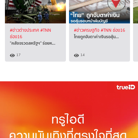
#ข่าวต่างประเทศ
#TNN
#ข่าวเศรษฐกิจ
#TNN ช่อง16
ไทยถูกจับตาค่าเงินรอลุ้น…
ช่อง16
"คลังจรวดสหรัฐฯ" ร่อยห…
17
14