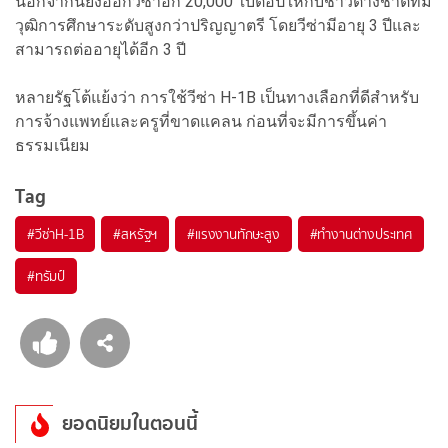
นอกจากนี้ยังออกวีซ่าอีก 20,000 ใบต่อปีให้กับชาวต่างชาติที่มี
วุฒิการศึกษาระดับสูงกว่าปริญญาตรี โดยวีซ่ามีอายุ 3 ปีและ
สามารถต่ออายุได้อีก 3 ปี
หลายรัฐโต้แย้งว่า การใช้วีซ่า H-1B เป็นทางเลือกที่ดีสำหรับ
การจ้างแพทย์และครูที่ขาดแคลน ก่อนที่จะมีการขึ้นค่า
ธรรมเนียม
Tag
#
วีซ่าH-1B
#
สหรัฐฯ
#
แรงงานทักษะสูง
#
ทำงานต่างประเทศ
#
ทรัมป์
ยอดนิยมในตอนนี้