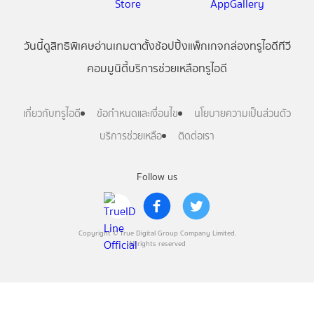
วันนี้
ดู
สิทธิพิเศษ
อ่าน
เกม
ตาตั้ง
ช้อปปิ้ง
แพ็กเกจ
กล่องทรูไอดีทีวี
คอมมูนิตี้
บริการช่วยเหลือทรูไอดี
เกี่ยวกับทรูไอดี
ข้อกำหนดและเงื่อนไข
นโยบายความเป็นส่วนตัว
บริการช่วยเหลือ
ติดต่อเรา
Follow us
Copyright © True Digital Group Company Limited.
All rights reserved