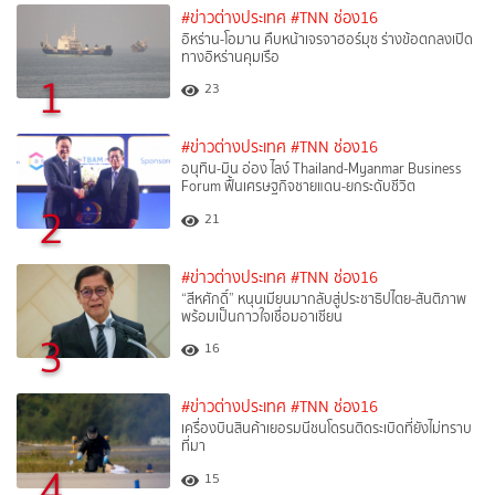
#ข่าวต่างประเทศ
#TNN ช่อง16
อิหร่าน-โอมาน คืบหน้าเจรจาฮอร์มุซ ร่างข้อตกลงเปิด
ทางอิหร่านคุมเรือ
1
23
#ข่าวต่างประเทศ
#TNN ช่อง16
อนุทิน-มิน อ่อง ไลง์ Thailand-Myanmar Business
Forum ฟื้นเศรษฐกิจชายแดน-ยกระดับชีวิต
2
21
#ข่าวต่างประเทศ
#TNN ช่อง16
“สีหศักดิ์”​ หนุนเมียนมากลับสู่ประชาธิปไตย-สันติภาพ
พร้อมเป็นกาวใจเชื่อมอาเซียน
3
16
#ข่าวต่างประเทศ
#TNN ช่อง16
เครื่องบินสินค้าเยอรมนีชนโดรนติดระเบิดที่ยังไม่ทราบ
ที่มา
4
15