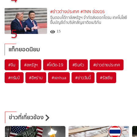
#ข่าวต่างประเทศ
#TNN ช่อง16
จีนตอบโต้ภาษีสหรัฐฯ จำกัดส่งออกโดรน เทคโนโลยี
ขึ้นบัญชีดำบริษัทสัญชาติอเมริกัน
5
15
แท็กยอดนิยม
#
จีน
#
สหรัฐฯ
#
โควิด-19
#
ซินหัว
#
ข่าวต่างประเทศ
#
ทรัมป์
#
อิหร่าน
#
xinhua
#
ข่าววันนี้
#
รัสเซีย
ข่าวที่เกี่ยวข้อง