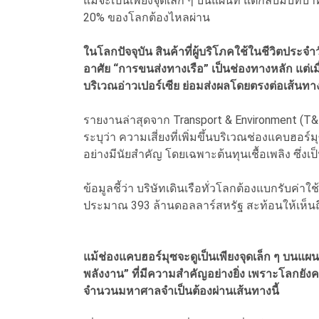
แม้จะเป็นเพียงจุดเล็ก ๆ บนแผนที่ แต่กลับมีบท
20% ของโลกต้องไหลผ่าน
ในโลกปัจจุบัน สินค้าที่ผู้บริโภคใช้ในชีวิต
อาศัย “การขนส่งทางเรือ” เป็นช่องทางหลัก แต่
บริเวณอ่าวเปอร์เซีย ย่อมส่งผลโดยตรงต่อเส้นท
รายงานล่าสุดจาก Transport & Environment (T&E
ระบุว่า ความเสี่ยงที่เพิ่มขึ้นบริเวณช่องแคบฮอร
อย่างมีนัยสำคัญ โดยเฉพาะต้นทุนเชื้อเพลิง ซึ่งเ
ข้อมูลชี้ว่า บริษัทเดินเรือทั่วโลกต้องแบกรับค่าใช้
ประมาณ 393 ล้านดอลลาร์สหรัฐ สะท้อนให้เห็นถึง
แม้ช่องแคบฮอร์มุซจะดูเป็นเพียงจุดเล็ก ๆ บนแผน
พลังงาน” ที่มีความสำคัญอย่างยิ่ง เพราะโลกยั
จำนวนมหาศาลจำเป็นต้องผ่านเส้นทางนี้