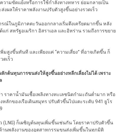
จะจากความขัดแย้งหรือการใช้กำลังทางทหาร ย่อมกลายเป็น
ส่งผลให้ราคาพลังงานปรับตัวสูงขึ้นอย่างรวดเร็ว
การณ์ในภูมิภาคตะวันออกกลางเริ่มตึงเครียดมากขึ้น หลัง
แก่ สหรัฐอเมริกา อิสราเอล และอิหร่าน รวมถึงการขยาย
สูงขึ้นทันที และเพียงแค่ “ความเสี่ยง” ที่อาจเกิดขึ้น ก็
รวดเร็ว
ลักต้นทุนการขนส่งให้สูงขึ้นอย่างหลีกเลี่ยงไม่ได้ เพราะ
ล
ว่า ราคาน้ำมันเชื้อเพลิงทางทะเลชนิดกำมะถันต่ำมาก หรือ
พลิงหลักของเรือเดินสมุทร ปรับตัวขึ้นไปแตะระดับ 941 ยูโร
69
(LNG) ก็เผชิญต้นทุนเพิ่มขึ้นเช่นกัน โดยราคาปรับตัวขึ้น
ุนด้านพลังงานของอุตสาหกรรมขนส่งเพิ่มขึ้นในทุกมิติ