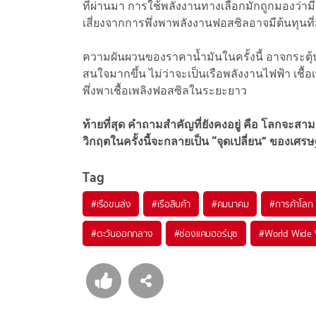
ที่ผ่านมา การใช้พลังงานทางเลือกมักถูกมองว่ามี
เสี่ยงจากการพึ่งพาพลังงานฟอสซิลอาจมีต้นทุนที่สู
ความผันผวนของราคาน้ำมันในครั้งนี้ อาจกระตุ
สนใจมากขึ้น ไม่ว่าจะเป็นเรือพลังงานไฟฟ้า เชื
พึ่งพาเชื้อเพลิงฟอสซิลในระยะยาว
ท้ายที่สุด คำถามสำคัญที่ยังคงอยู่ คือ โลกจะสา
วิกฤตในครั้งนี้จะกลายเป็น “จุดเปลี่ยน” ของเ
Tag
#
เรือขนส่ง
#
เรือสินค้า
#
คมนาคม
#
การค้าโลก
#
ตะวันออกกลาง
#
ช่องแคบฮอร์มุซ
#
World Wide 