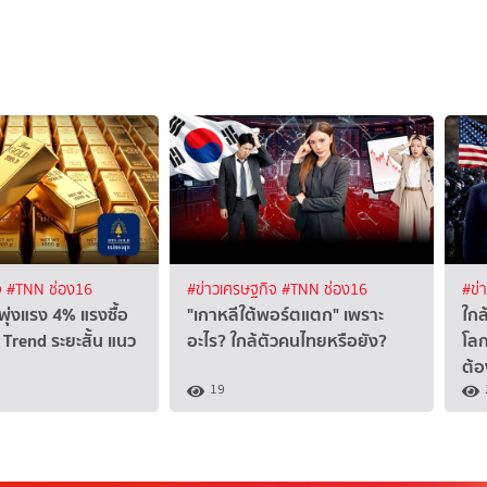
จ
#TNN ช่อง16
#ข่าวเศรษฐกิจ
#TNN ช่อง16
#ข่
ุ่งแรง 4% แรงซื้อ
"เกาหลีใต้พอร์ตแตก" เพราะ
ใกล
Trend ระยะสั้น แนว
อะไร? ใกล้ตัวคนไทยหรือยัง?
โลก
ต้อ
19