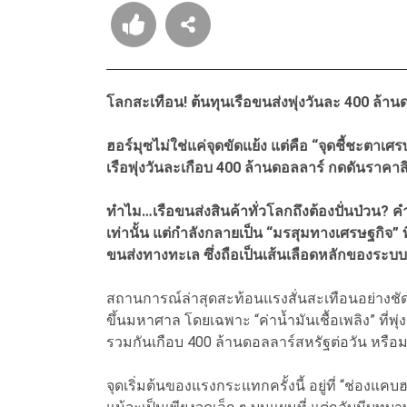
โลกสะเทือน! ต้นทุนเรือขนส่งพุ่งวันละ 400 ล้าน
ฮอร์มุซไม่ใช่แค่จุดขัดแย้ง แต่คือ “จุดชี้ชะตาเ
เรือพุ่งวันละเกือบ 400 ล้านดอลลาร์ กดดันราคาส
ทำไม…เรือขนส่งสินค้าทั่วโลกถึงต้องปั่นป่วน?
เท่านั้น แต่กำลังกลายเป็น “มรสุมทางเศรษฐกิจ
ขนส่งทางทะเล ซึ่งถือเป็นเส้นเลือดหลักของระ
สถานการณ์ล่าสุดสะท้อนแรงสั่นสะเทือนอย่างชัดเจ
ขึ้นมหาศาล โดยเฉพาะ “ค่าน้ำมันเชื้อเพลิง” ที่พุ่
รวมกันเกือบ 400 ล้านดอลลาร์สหรัฐต่อวัน หรือม
จุดเริ่มต้นของแรงกระแทกครั้งนี้ อยู่ที่ “ช่องแคบ