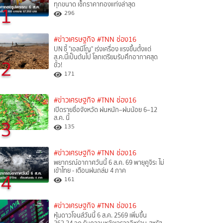
ทุกขนาด เช็กราคาทองแท่งล่าสุด
1
296
#ข่าวเศรษฐกิจ
#TNN ช่อง16
UN ชี้ "เอลนีโญ" เร่งเครื่อง แรงขึ้นตั้งแต่
ส.ค.นี้เป็นต้นไป โลกเตรียมรับศึกอากาศสุด
2
ขั้ว!
171
#ข่าวเศรษฐกิจ
#TNN ช่อง16
เปิดรายชื่อจังหวัด ฝนหนัก–ฝนน้อย 6–12
ส.ค. นี้
3
135
#ข่าวเศรษฐกิจ
#TNN ช่อง16
พยากรณ์อากาศวันนี้ 6 ส.ค. 69 พายุคูจิระ ไม่
เข้าไทย - เตือนฝนถล่ม 4 ภาค
4
161
#ข่าวเศรษฐกิจ
#TNN ช่อง16
หุ้นดาวโจนส์วันนี้ 6 ส.ค. 2569 เพิ่มขึ้น