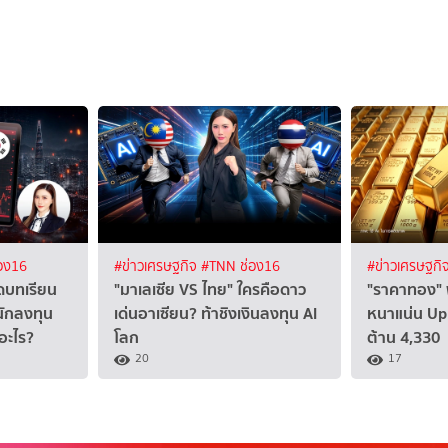
อง16
#ข่าวเศรษฐกิจ
#TNN ช่อง16
#ข่าวเศรษฐกิ
ดบทเรียน
"มาเลเซีย VS ไทย" ใครคือดาว
"ราคาทอง" พ
นักลงทุน
เด่นอาเซียน? ท้าชิงเงินลงทุน AI
หนาแน่น Up 
อะไร?
โลก
ต้าน 4,330
20
17