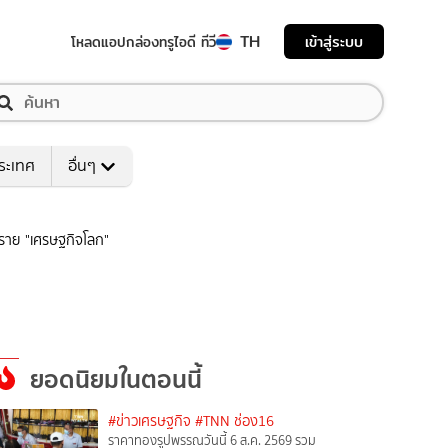
TH
เข้าสู่ระบบ
โหลดแอป
กล่องทรูไอดี ทีวี
ระเทศ
อื่นๆ
ตราย "เศรษฐกิจโลก"
ยอดนิยมในตอนนี้
#ข่าวเศรษฐกิจ
#TNN ช่อง16
ราคาทองรูปพรรณวันนี้ 6 ส.ค. 2569 รวม