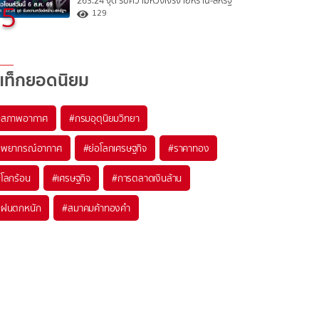
263.24 จุด รับความหวังเจรจาอิหร่าน-สหรัฐ
5
129
แท็กยอดนิยม
#
สภาพอากาศ
#
กรมอุตุนิยมวิทยา
#
พยากรณ์อากาศ
#
ย่อโลกเศรษฐกิจ
#
ราคาทอง
#
โลกร้อน
#
เศรษฐกิจ
#
การตลาดเงินล้าน
#
ฝนตกหนัก
#
สมาคมค้าทองคำ