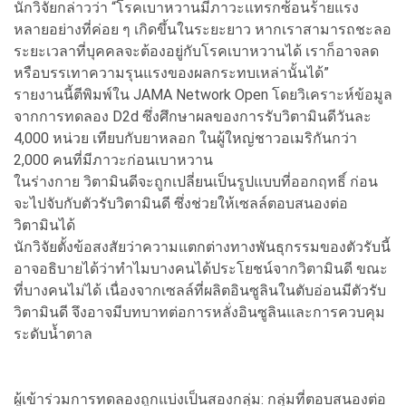
นักวิจัยกล่าวว่า “โรคเบาหวานมีภาวะแทรกซ้อนร้ายแรง
หลายอย่างที่ค่อย ๆ เกิดขึ้นในระยะยาว หากเราสามารถชะลอ
ระยะเวลาที่บุคคลจะต้องอยู่กับโรคเบาหวานได้ เราก็อาจลด
หรือบรรเทาความรุนแรงของผลกระทบเหล่านั้นได้”
รายงานนี้ตีพิมพ์ใน JAMA Network Open โดยวิเคราะห์ข้อมูล
จากการทดลอง D2d ซึ่งศึกษาผลของการรับวิตามินดีวันละ
4,000 หน่วย เทียบกับยาหลอก ในผู้ใหญ่ชาวอเมริกันกว่า
2,000 คนที่มีภาวะก่อนเบาหวาน
ในร่างกาย วิตามินดีจะถูกเปลี่ยนเป็นรูปแบบที่ออกฤทธิ์ ก่อน
จะไปจับกับตัวรับวิตามินดี ซึ่งช่วยให้เซลล์ตอบสนองต่อ
วิตามินได้
นักวิจัยตั้งข้อสงสัยว่าความแตกต่างทางพันธุกรรมของตัวรับนี้
อาจอธิบายได้ว่าทำไมบางคนได้ประโยชน์จากวิตามินดี ขณะ
ที่บางคนไม่ได้ เนื่องจากเซลล์ที่ผลิตอินซูลินในตับอ่อนมีตัวรับ
วิตามินดี จึงอาจมีบทบาทต่อการหลั่งอินซูลินและการควบคุม
ระดับน้ำตาล
ผู้เข้าร่วมการทดลองถูกแบ่งเป็นสองกลุ่ม: กลุ่มที่ตอบสนองต่อ