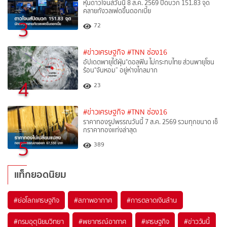
หุ้นดาวโจนส์วันนี้ 8 ส.ค. 2569 ปิดบวก 151.83 จุด
คลายกังวลเฟดขึ้นดอกเบี้ย
3
72
#ข่าวเศรษฐกิจ
#TNN ช่อง16
อัปเดตพายุไต้ฝุ่น"ดอลฟิน ไม่กระทบไทย ส่วนพายุโซน
ร้อน"จันหอม” อยู่ห่างไกลมาก
4
23
#ข่าวเศรษฐกิจ
#TNN ช่อง16
ราคาทองรูปพรรณวันนี้ 7 ส.ค. 2569 รวมทุกขนาด เช็
กราคาทองแท่งล่าสุด
5
389
แท็กยอดนิยม
#
ย่อโลกเศรษฐกิจ
#
สภาพอากาศ
#
การตลาดเงินล้าน
#
กรมอุตุนิยมวิทยา
#
พยากรณ์อากาศ
#
เศรษฐกิจ
#
ข่าววันนี้