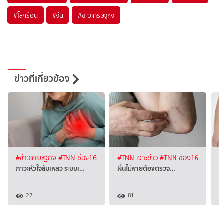
#
โลกร้อน
#
จีน
#
ข่าวเศรษฐกิจ
ข่าวที่เกี่ยวข้อง
#ข่าวเศรษฐกิจ
#TNN ช่อง16
#TNN เจาะข่าว
#TNN ช่อง16
ภาวะหัวใจล้มเหลว ระบบเ…
ผื่นไม่หายต้องตรวจ…
27
81