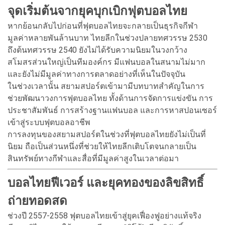
จุดเริ่มต้นจากยุคบุกเบิกฟุตบอลไทย
หากย้อนกลับไปก่อนที่ฟุตบอลไทยจะกลายเป็นธุรกิจกีฬา
มูลค่าหลายพันล้านบาท ไทยลีกในช่วงปลายทศวรรษ 2530
ถึงต้นทศวรรษ 2540 ยังไม่ได้รับความนิยมในวงกว้าง
สโมสรส่วนใหญ่เป็นทีมองค์กร มีแฟนบอลในสนามไม่มาก
และยังไม่มีมูลค่าทางการตลาดอย่างที่เห็นในปัจจุบัน
ในช่วงเวลานั้น สยามสปอร์ตเข้ามามีบทบาทสำคัญในการ
ช่วยพัฒนาวงการฟุตบอลไทย ทั้งด้านการจัดการแข่งขัน การ
ประชาสัมพันธ์ การสร้างฐานแฟนบอล และการหาสปอนเซอร์
เข้าสู่ระบบฟุตบอลอาชีพ
การลงทุนของสยามสปอร์ตในช่วงที่ฟุตบอลไทยยังไม่เป็นที่
นิยม ถือเป็นส่วนหนึ่งที่ช่วยให้ไทยลีกเติบโตจนกลายเป็น
สินทรัพย์ทางกีฬาและสื่อที่มีมูลค่าสูงในเวลาต่อมา
บอลไทยฟีเวอร์ และยุคทองของลิขสิทธิ์
ถ่ายทอดสด
ช่วงปี 2557-2558 ฟุตบอลไทยเข้าสู่ยุคเฟื่องฟูอย่างแท้จริง