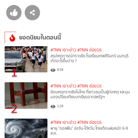
ยอดนิยมในตอนนี้
#TNN เจาะข่าว
#TNN ช่อง16
สรุปเหตุการณ์กราดยิง โรงเรียนเทพศิรินทร์ นนทบุรี
เกิดอะไรขึ้นบ้าง ?
1
838
#TNN เจาะข่าว
#TNN ช่อง16
ย้อนเหตุกราดยิงในไทย ที่เยาวชนเป็นผู้ก่อเหตุ และมุม
มองเปรียบเทียบบทเรียนจากสหรัฐฯ
2
128
#TNN เจาะข่าว
#TNN ช่อง16
พายุ "ดอลฟิน" จ่อจีน-ไต้หวัน ไทยเตือนฝนหนัก 6-9
ส.ค.