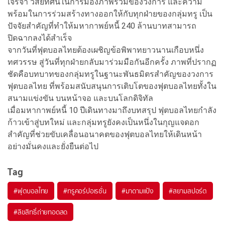
เจรจา วิสัยทัศน์ในการมองภาพรวมของวงการ และความ
พร้อมในการร่วมสร้างทางออกให้กับทุกฝ่ายของกลุ่มทรู เป็น
ปัจจัยสำคัญที่ทำให้มหากาพย์หนี้ 240 ล้านบาทสามารถ
ปิดฉากลงได้สำเร็จ
จากวันที่ฟุตบอลไทยต้องเผชิญข้อพิพาทยาวนานเกือบหนึ่ง
ทศวรรษ สู่วันที่ทุกฝ่ายกลับมาร่วมมือกันอีกครั้ง ภาพที่ปรากฏ
ชัดคือบทบาทของกลุ่มทรูในฐานะพันธมิตรสำคัญของวงการ
ฟุตบอลไทย ที่พร้อมสนับสนุนการเติบโตของฟุตบอลไทยทั้งใน
สนามแข่งขัน บนหน้าจอ และบนโลกดิจิทัล
เมื่อมหากาพย์หนี้ 10 ปีเดินทางมาถึงบทสรุป ฟุตบอลไทยกำลัง
ก้าวเข้าสู่บทใหม่ และกลุ่มทรูยังคงเป็นหนึ่งในกุญแจดอก
สำคัญที่ช่วยขับเคลื่อนอนาคตของฟุตบอลไทยให้เดินหน้า
อย่างมั่นคงและยั่งยืนต่อไป
Tag
#
ฟุตบอลไทย
#
ทรูคอร์ปอเรชั่น
#
มาดามแป้ง
#
สยามสปอร์ต
#
ลิขสิทธิ์ถ่ายทอดสด