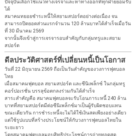
ปัจจุบันเลือกใช้แนวทางเจรจาและหาทางออกที่ทุกฝ่ายยอมรับ
ได้
สมาคมทยอยชำระหนี้ให้สยามสปอร์ตอย่างต่อเนื่อง จน
สามารถปิดยอดส่วนแรกจำนวน 120 ล้านบาทได้สำเร็จเมื่อวัน
ที่ 30 มีนาคม 2569
จากนั้นจึงเข้าสู่การเจรจารอบสำคัญกับกลุ่มทรูและสยาม
สปอร์ต
ดีลประวัติศาสตร์ที่เปลี่ยนหนี้เป็นโอกาส
วันที่ 22 มิถุนายน 2569 ถือเป็นวันสำคัญของวงการฟุตบอล
ไทย
เมื่อสมาคมฟุตบอล สยามสปอร์ต และซีนิเพล็กซ์ ในกลุ่มทรู
คอร์ปอเรชั่น บรรลุข้อตกลงร่วมกันได้สำเร็จ
สาระสำคัญคือ สมาคมฟุตบอลจะรับโอนภาระหนี้ 240 ล้าน
บาทที่สยามสปอร์ตมีต่อซีนิเพล็กซ์มาเป็นผู้รับผิดชอบแทน
ขณะเดียวกัน การชำระหนี้จะไม่ได้ใช้เงินสดเพียงอย่างเดียว
แต่ใช้รูปแบบที่สร้างประโยชน์ให้กับวงการฟุตบอลไทยใน
ระยะยาว
โดยสมาคมฟุตบอลมอบสิทธิประโยชน์การถ่ายทอดสด